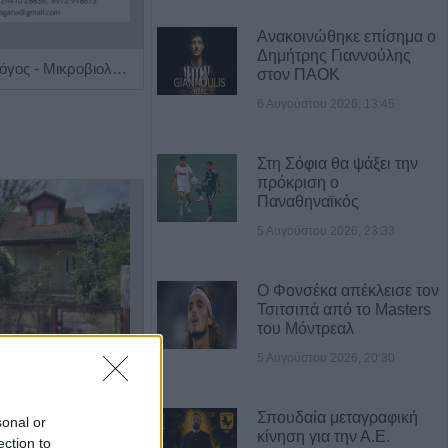
Ανακοινώθηκε επίσημα ο
Δημήτρης Γιαννούλης
Ιατρός Βιοπαθολόγος - Μικροβιολόγος 'Παγάνα Μάγδα'
Ειδική Παθολόγος 'Εξάρχου - Παπασπυροπούλου Ευαγγελία'
στον ΠΑΟΚ
6 Αυγούστου 2026, 13:45
Στη Σόφια θα ψάξει την
πρόκριση ο
Παναθηναϊκός
5 Αυγούστου 2026, 23:33
Ο Φονσέκα απέκλεισε τον
Τσιτσιπά από το Masters
του Μόντρεαλ
5 Αυγούστου 2026, 20:30
Πωλείται μονοκατοικία τριών επιπέδων στο καταπράσινο Πευκόφυτο Καρδίτσας
Η εταιρεία ΘΑΛΑΣΣΙΟΣ ΚΟΣΜΟΣ Α.Ε.Β.Ε. επιθυμεί να προσλάβει Αποθηκάριο
Σπουδαία μεταγραφική
sonal or
κίνηση για την Α.Ε.
ection to