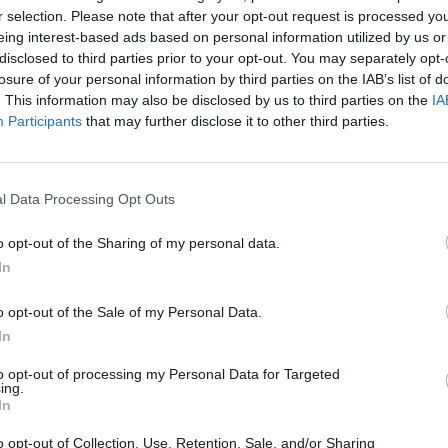
ΤΕΛΕΥΤΑΙ
r selection. Please note that after your opt-out request is processed y
eing interest-based ads based on personal information utilized by us or
Σύγκρουση δύο 
disclosed to third parties prior to your opt-out. You may separately opt-
Γερμανία – Πάν
losure of your personal information by third parties on the IAB’s list of
τραυματίες
Γρηγορίου Λαμπράκη
. This information may also be disclosed by us to third parties on the
IA
6 Αυγούστου 2026, 21:11
Participants
that may further disclose it to other third parties.
38, Παλαμάς 43200
Συρία: Δύο νεκρο
244110045
τραυματίες από 
λεωφορείο
2444024221
l Data Processing Opt Outs
1
6 Αυγούστου 2026, 20:28
6972055260
o opt-out of the Sharing of my personal data.
Έκτακτος ψεκασμ
In
προστασίας για τ
Νείλου στην Δ.Κ
o opt-out of the Sale of my Personal Data.
6 Αυγούστου 2026, 19:35
In
Χαλκίδα: Γυναίκ
Υψηλή Γέφυρα κ
to opt-out of processing my Personal Data for Targeted
ing.
νερά του Ευβοϊκ
In
6 Αυγούστου 2026, 19:32
o opt-out of Collection, Use, Retention, Sale, and/or Sharing