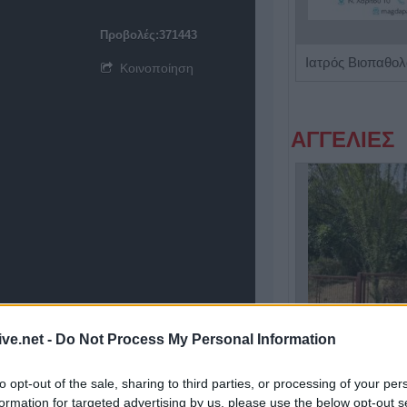
Προβολές:371443
Ρευματολόγος "Γεωργία Τσέλιου - Κατσούλη"
Κοινοποίηση
ΑΓΓΕΛΙΕΣ
Η Αποκατάσταση Α.Ε. αναζητά για εργασία Νοσηλευτές και Βοηθούς Νοσηλευτές
ive.net -
Do Not Process My Personal Information
to opt-out of the sale, sharing to third parties, or processing of your per
formation for targeted advertising by us, please use the below opt-out s