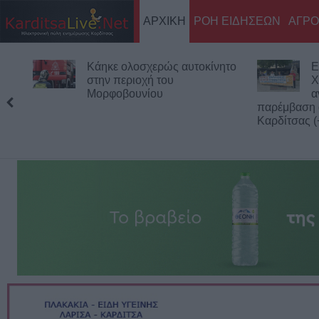
ΑΡΧΙΚΗ
ΡΟΗ ΕΙΔΗΣΕΩΝ
ΑΓΡΟ
Κάηκε ολοσχερώς αυτοκίνητο
Εκδήλωση
στην περιοχή του
Χιροσίμα
Μορφοβουνίου
αντιιμπερ
παρέμβαση από την
Καρδίτσας (+Φωτο +