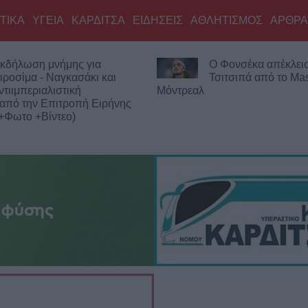
ΤΙΚΑ
ΥΓΕΙΑ
ΚΑΡΔΙΤΣΑ
ΕΙΔΗΣΕΙΣ
ΑΘΛΗΤΙΣΜΟΣ
ΑΡΘΡΑ
 μνήμης για
Ο Φονσέκα απέκλεισε τον
 - Ναγκασάκι και
Τσιτσιπά από το Masters το
ιαλιστική
Μόντρεαλ
 Επιτροπή Ειρήνης
Βίντεο)