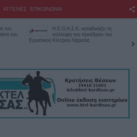
ΑΓΓΕΛΙΕΣ
ΕΠΙΚΟΙΝΩΝΙΑ
Facebook
Η Ε.Ο.Α.Σ.Κ. καταδικάζει τη
Σπ
Twitter
υ
σύλληψη του προέδρου του
γι
Εργατικού Κέντρου Λάρισας
απ
YouTube
Σκ
Αναζήτηση
RSS
Επικοινωνία με το
KarditsaLive.Net