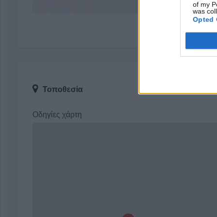
of my P
was col
Opted 
Τοποθεσία
Οδηγίες χάρτη