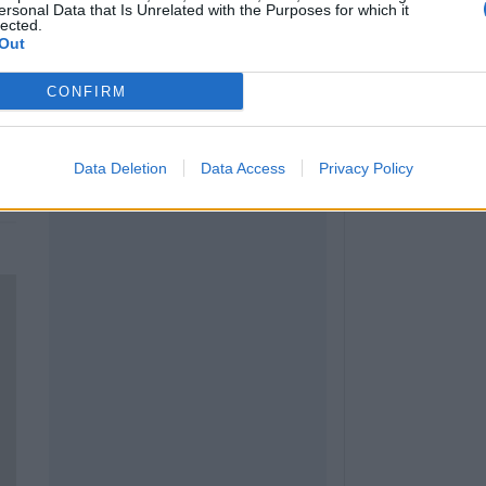
Καλαμπάκα: Πυ
ersonal Data that Is Unrelated with the Purposes for which it
lected.
απεγκλώβισαν η
Out
από πτώση στη
6 Αυγούστου 2026, 19:29
CONFIRM
Τροχαίο στην Αγ
συγκρούστηκε με
νοσοκομείο ο ο
Data Deletion
Data Access
Privacy Policy
6 Αυγούστου 2026, 19:15
Άνω Λιόσια: Συ
άνδρες για τον 
που βρέθηκε σε 
6 Αυγούστου 2026, 17:50
Την Παρασκευή 
κηδεία του Αθαν
6 Αυγούστου 2026, 17:46
Πυρκαγιά σε γεω
στην Κρήνη Φα
κινητοποίηση τ