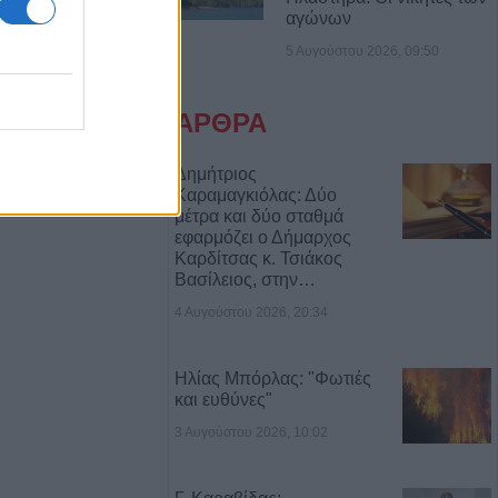
ροσβέστες
αγώνων
λικιωμένο μετά
5 Αυγούστου 2026, 09:50
 Νέα Ζωή
ΑΡΘΡΑ
ιά: Μοτοσικλέτα
 νταλίκα – Στο
δηγός
Δημήτριος
Καραμαγκιόλας: Δύο
μέτρα και δύο σταθμά
νελήφθησαν δύο
εφαρμόζει ο Δήμαρχος
Καρδίτσας κ. Τσιάκος
θάνατο 72χρονου
Βασίλειος, στην…
αυτοκίνητο
4 Αυγούστου 2026, 20:34
7 Αυγούστου η
άσιου Ταξιάρχη
Ηλίας Μπόρλας: "Φωτιές
και ευθύνες"
3 Αυγούστου 2026, 10:02
ργική έκταση
ρσάλων – Μεγάλη
ης Πυροσβεστικής