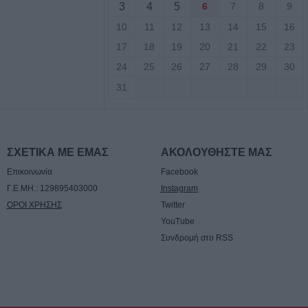
3
4
5
6
7
8
9
τ. ευρώ για την
10
11
12
13
14
15
16
τρόφων που
17
18
19
20
21
22
23
 ζωονόσους
24
25
26
27
28
29
30
31
νες διακοπές
 την Παρασκευή
ιο Γεώργιο,
άκη, Κρανιά,
ΣΧΕΤΙΚΑ ΜΕ ΕΜΑΣ
ΑΚΟΛΟΥΘΗΣΤΕ ΜΑΣ
αι Αμπελώνα
Επικοινωνία
Facebook
Γ.Ε.ΜΗ.: 129895403000
Instagram
 μεγάλη φυτεία
ΟΡΟΙ ΧΡΗΣΗΣ
Twitter
Φθιώτιδα
YouTube
Συνδρομή στο RSS
τραυματίες σε 20
α τον Ιούλιο στη