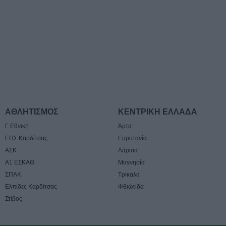
6 Αυγούστου 2026, 16:09
ΥΠΑΑΤ: 38,1 εκα
ενίσχυση κτηνο
επλήγησαν από
6 Αυγούστου 2026, 15:26
Προγραμματισμέ
ηλεκτροδότησης
(7/8) σε Ιτέα, Άγ
Γεώργιο Καραϊσκ
ΑΘΛΗΤΙΣΜΟΣ
ΚΕΝΤΡΙΚΗ ΕΛΛΑΔΑ
Καππά, Φύλλο κ
Γ Εθνική
Άρτα
6 Αυγούστου 2026, 15:00
ΕΠΣ Καρδίτσας
Ευρυτανία
Εντοπίστηκε νέα
ΑΣΚ
Λάρισα
κάνναβης στην 
Α1 ΕΣΚΑΘ
Μαγνησία
6 Αυγούστου 2026, 14:36
ΣΠΑΚ
Τρίκαλα
1 νεκρός και 22 
Ελπίδες Καρδίτσας
Φθιώτιδα
τροχαία ατυχήματ
Στίβος
Θεσσαλία
6 Αυγούστου 2026, 14:32