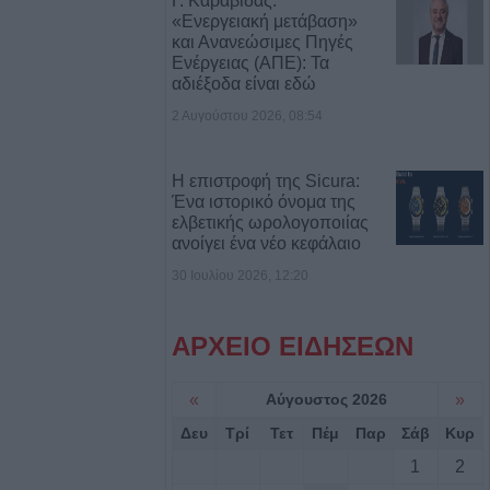
Γ. Καραβίδας:
«Ενεργειακή μετάβαση»
και Ανανεώσιμες Πηγές
Ενέργειας (ΑΠΕ): Τα
Κ.: 860 τμήματα
αδιέξοδα είναι εδώ
ς για το 2026-
2 Αυγούστου 2026, 08:54
Η επιστροφή της Sicura:
7/8) η δεύτερη
Ένα ιστορικό όνομα της
οηθήματος του
ελβετικής ωρολογοποιίας
ανοίγει ένα νέο κεφάλαιο
30 Ιουλίου 2026, 12:20
ς σε αγροτική
ενίκου – Πιθανό
ΑΡΧΕΙΟ ΕΙΔΗΣΕΩΝ
ο
«
Αύγουστος 2026
»
.ΑΣ. Θεσσαλίας:
Δευ
Τρί
Τετ
Πέμ
Παρ
Σάβ
Κυρ
αι δεκάδες
1
2
ούλιο