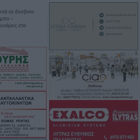
τιά σε δύσβατο
υμπο –
υνάμεις στο
 πυροσβεστικές
υρκαγιά σε
ταση στο Στεφάνι
γούστου η κηδεία
ρβανίτη - Αδάμου
έξοδος του
ιάδες επιβάτες
τα λιμάνια