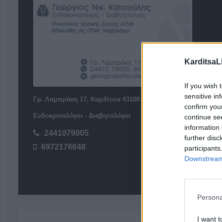
KarditsaL
If you wish 
sensitive in
Γρ. Λαμπράκη 17, Καρδίτσα 43100
confirm you
Ενδοκρινολόγοι - Διαβητολόγοι
continue se
information 
2441079005
further disc
6972176648
participants
Downstream 
Persona
I want t