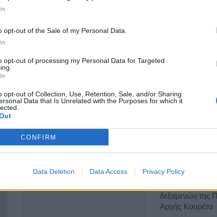
In
Γρ. Λαμπράκη 17,
ΤΕΛΕΥΤΑΙ
Καρδίτσα 43100
o opt-out of the Sale of my Personal Data.
In
Κύπελλο Ελλάδα
2441079005
πρόγραμμα του 
to opt-out of processing my Personal Data for Targeted
6972176648
προκριματικού γ
ing.
γήπεδο του Μακ
In
Αναγέννηση - Ά
o opt-out of Collection, Use, Retention, Sale, and/or Sharing
ersonal Data that Is Unrelated with the Purposes for which it
7 Αυγούστου 2026, 18:41
lected.
Το Σάββατο 8 Αυ
Out
της Αθανασίας 
CONFIRM
7 Αυγούστου 2026, 18:20
Συμμαχία Υπέρ 
Σκιές για το κόσ
Data Deletion
Data Access
Privacy Policy
τον τρόπο και τ
δημοπράτησης τ
δεξαμενών της Π
Αρχής Κουρέτα