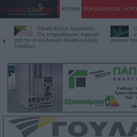
ΑΡΧΙΚΗ
ΡΟΗ ΕΙΔΗΣΕΩΝ
ΑΓΡΟ
Conference League: Τα
E
ές
αποτελέσματα των πρώτων
Σ
ς
αγώνων του Γ΄προκριματικού γύρου
Play Off - 
αγώνων στον