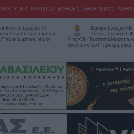
ΤΙΚΑ
ΥΓΕΙΑ
ΚΑΡΔΙΤΣΑ
ΕΙΔΗΣΕΙΣ
ΑΘΛΗΤΙΣΜΟΣ
ΑΡΘΡΑ
uropa League: Με ΤΣΚΑ
Με την πλάτη στον τ
όφιας λογικά ο ΟΦΗ στα
ΠΑΟΚ - Ήττα εντός 
Τα αποτελέσματα των πρώτων
την Άντερλεχτ
 Γ' προκριματικό