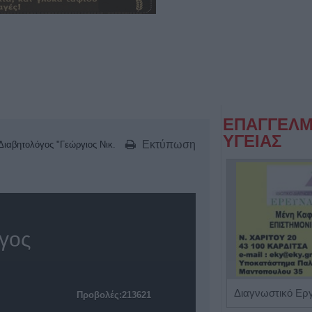
ΕΠΑΓΓΕΛΜ
ΥΓΕΙΑΣ
Εκτύπωση
Διαβητολόγος "Γεώργιος Νικ.
όγος
Ψυχολόγος 'Ζενζεφύλλη Σεβαστή'
Προβολές:213621