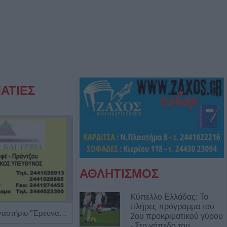
ΑΤΙΕΣ
ΑΘΛΗΤΙΣΜΟΣ
Κύπελλο Ελλάδας: Το
πλήρες πρόγραμμα του
Διαγνωστικό Εργαστήριο "Έρευνα και Υγεία"
Ειδικός Αλλεργιολόγος "Ηλίας Χρ. Καραμαγκιόλας"
2ου προκριματικού γύρου
- Στο γήπεδο του