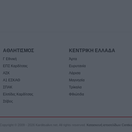
7 Αυγούστου 2026, 15:07
Άνοιξε η πρόσκ
Περιφέρεια Θεσσ
Δήμο Παλαμά γι
πριν την μετεγκ
Μεταμόρφωσης
7 Αυγούστου 2026, 15:02
ΑΘΛΗΤΙΣΜΟΣ
ΚΕΝΤΡΙΚΗ ΕΛΛΑΔΑ
Στο ΠΠΑ Θεσσαλ
και τοποθέτηση 
Γ Εθνική
Άρτα
γήπεδο Μασχολ
ΕΠΣ Καρδίτσας
Ευρυτανία
ΑΣΚ
Λάρισα
7 Αυγούστου 2026, 14:46
Α1 ΕΣΚΑΘ
Μαγνησία
Απορρίφθηκαν α
ΣΠΑΚ
Τρίκαλα
εισαγγελέα του 
Ελπίδες Καρδίτσας
Φθιώτιδα
αιτήσεις για τη
Στίβος
αρχείο της υπόθ
τηλεφωνικών υ
7 Αυγούστου 2026, 14:26
Copyright © 2009 - 2026 Karditsalive.net. All rights reserved.
Κατασκευή ιστοσελίδων Centiv
Επιχορηγήσεις 