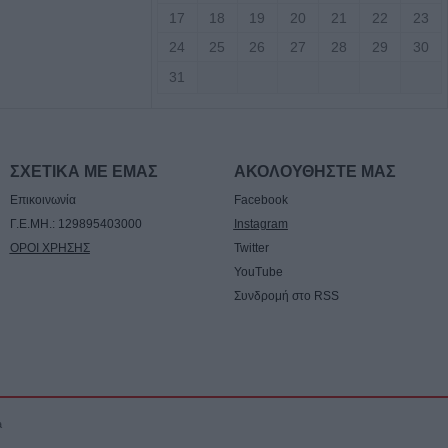
17
18
19
20
21
22
23
ληση από την
24
25
26
27
28
29
30
αλίας προς το
α πρόδρομα έργα
31
ατάσταση της
ΣΧΕΤΙΚΑ ΜΕ ΕΜΑΣ
ΑΚΟΛΟΥΘΗΣΤΕ ΜΑΣ
ίας η προμήθεια
νέας κερκίδας στο
Επικοινωνία
Facebook
ουρίου
Γ.Ε.ΜΗ.: 129895403000
Instagram
ΟΡΟΙ ΧΡΗΣΗΣ
Twitter
YouTube
πό τον
Συνδρομή στο RSS
Αρείου Πάγου οι
ν ανάσυρση από το
εσης των
ποκλοπών
a
15.000 ευρώ από