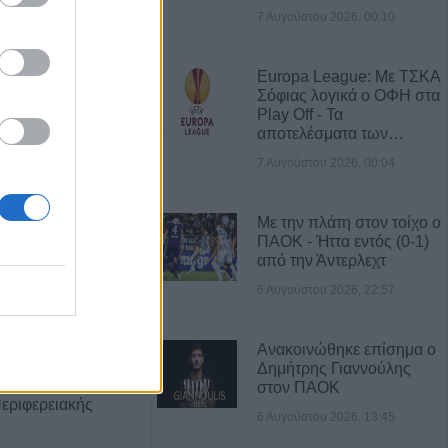
7 Αυγούστου 2026, 00:10
Α ΝΕΑ
Europa League: Με ΤΣΚΑ
ς: Το πλήρες
Σόφιας λογικά ο ΟΦΗ στα
2ου
Play Off - Τα
ύρου - Στο
αποτελέσματα των…
εδονικού το
7 Αυγούστου 2026, 00:04
ρης
Με την πλάτη στον τοίχο ο
γούστου η κηδεία
ΠΑΟΚ - Ήττα εντός (0-1)
Βρέκου
από την Άντερλεχτ
6 Αυγούστου 2026, 22:57
των Πολιτών:
τος, τους όρους,
Ανακοινώθηκε επίσημα ο
ον φορέα
Δημήτρης Γιαννούλης
ων κολυμβητικών
στον ΠΑΟΚ
εριφερειακής
6 Αυγούστου 2026, 13:45