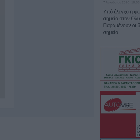
7 Αυγούστου 2026, 18:00
Υπό έλεγχο η φω
σημείο στον Όλ
Παραμένουν οι δ
σημείο
7 Αυγούστου 2026, 17:07
Ενισχύθηκαν οι
δυνάμεις στην π
αγροτοδασική έκ
Κορίνθου
7 Αυγούστου 2026, 16:58
Το Σάββατο 8 Αυ
του Δημήτριου Α
7 Αυγούστου 2026, 16:51
Κορυφώνεται η 
Αυγούστου – Χιλ
αναχωρούν από 
7 Αυγούστου 2026, 16:36