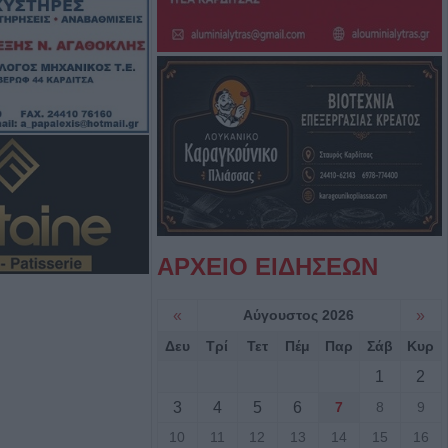
οι πόροι 12,5
την προστασία της
πό το Υπ.
φοιτητική στέγη
ιο Θεσσαλίας
βαση του έργου
σταση ζημιών στο
ΑΡΧΕΙΟ ΕΙΔΗΣΕΩΝ
 Τ.Κ.
φανιάδας,
«
Αύγουστος 2026
»
κών και Δροσάτου
Δευ
Τρί
Τετ
Πέμ
Παρ
Σάβ
Κυρ
1
2
: Πρόγραμμα
Τιμόθεου το
3
4
5
6
7
8
9
υγούστου
10
11
12
13
14
15
16