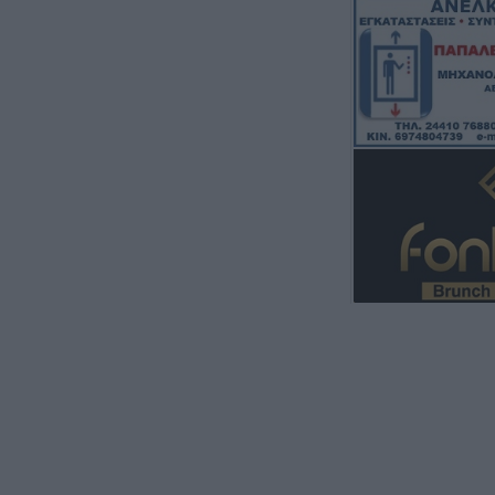
ΥΠΑΑΤ: Πρόσθετ
εκατ. ευρώ για 
κτηνοτροφίας
7 Αυγούστου 2026, 16:06
2,3 εκατ. ευρώ α
Παιδείας για τη 
στο Πανεπιστήμ
7 Αυγούστου 2026, 15:39
Υπεγράφη η σύμ
για την αποκατά
οδικό δίκτυο των
Βραγκιανών, Στε
Καρυάς, Ελληνι
7 Αυγούστου 2026, 15:34
Ιερά Μητρόπολη
Μητροπολίτη κ. 
διήμερο 8 & 9 Α