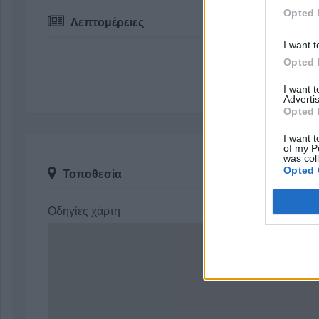
Opted 
Λεπτομέρειες
I want t
Opted 
I want 
Advertis
Opted 
I want t
of my P
was col
Opted 
Τοποθεσία
Οδηγίες χάρτη