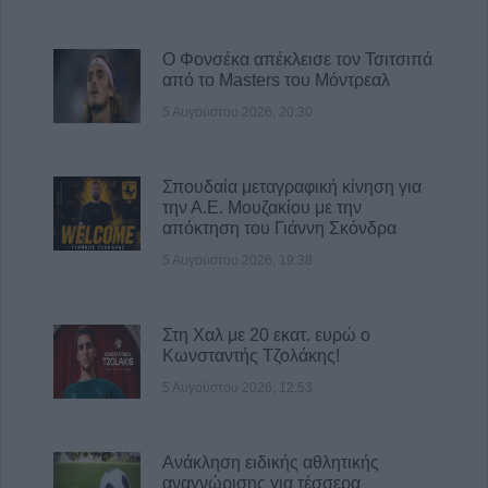
6 Αυγούστου 2026, 13:56
Ανακοινώθηκε επίσημα ο Δημήτρης
Ο Φονσέκα απέκλεισε τον Τσιτσιπά
Γιαννούλης στον ΠΑΟΚ
από το Masters του Μόντρεαλ
6 Αυγούστου 2026, 13:45
5 Αυγούστου 2026, 20:30
Σπουδαία μεταγραφική κίνηση για
την Α.Ε. Μουζακίου με την
απόκτηση του Γιάννη Σκόνδρα
5 Αυγούστου 2026, 19:38
Στη Χαλ με 20 εκατ. ευρώ ο
Κωνσταντής Τζολάκης!
5 Αυγούστου 2026, 12:53
Ανάκληση ειδικής αθλητικής
αναγνώρισης για τέσσερα