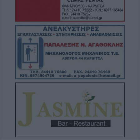
ειδικότητες για το 2026-2027
6 Αυγούστου 2026, 17:21
Την Παρασκευή (7/8) η δεύτερη καταβολή
του βοηθήματος του ΛΑΕ-ΟΠΕΚΑ
6 Αυγούστου 2026, 16:31
Νεκρός 75χρονος σε αγροτική περιοχή του
Δομενίκου – Πιθανό παθολογικό αίτιο
6 Αυγούστου 2026, 16:27
Απολογισμός ΕΛ.ΑΣ. Θεσσαλίας: 574
συλλήψεις και δεκάδες εξιχνιάσεις τον Ιούλιο
6 Αυγούστου 2026, 16:09
ΥΠΑΑΤ: 38,1 εκατ. ευρώ για την ενίσχυση
κτηνοτρόφων που επλήγησαν από
ζωονόσους
6 Αυγούστου 2026, 15:26
Προγραμματισμένες διακοπές
ηλεκτροδότησης την Παρασκευή (7/8) σε