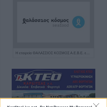
Πωλείται μονοκατοικία τριών επιπέδων στο καταπράσινο Πευκόφυτο Καρδίτσας
Η εταιρεία ΘΑΛΑΣΣΙΟΣ ΚΟΣΜΟΣ Α.Ε.Β.Ε. επιθυμεί να προσλάβει Αποθηκάριο