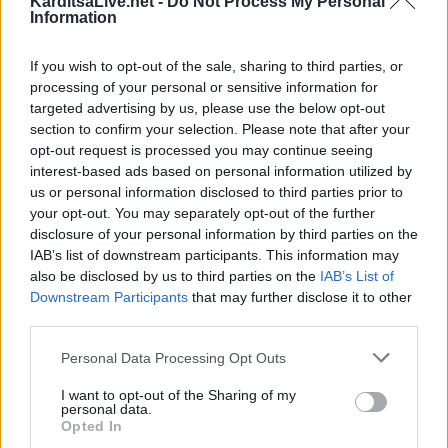
KarditsaLive.net -
Do Not Process My Personal
Information
ΤΕΛΕΥΤΑΙΑ ΝΕΑ
If you wish to opt-out of the sale, sharing to third parties, or
Σύγκρουση δύο τραμ στη Γερμανία – Πάνω
processing of your personal or sensitive information for
από 20 τραυματίες
targeted advertising by us, please use the below opt-out
6 Αυγούστου 2026, 21:11
section to confirm your selection. Please note that after your
opt-out request is processed you may continue seeing
Συρία: Δύο νεκροί και 13 τραυματίες από
interest-based ads based on personal information utilized by
έκρηξη βόμβας σε λεωφορείο
us or personal information disclosed to third parties prior to
6 Αυγούστου 2026, 20:28
your opt-out. You may separately opt-out of the further
Έκτακτος ψεκασμός και μέτρα προστασίας
disclosure of your personal information by third parties on the
IAB’s list of downstream participants. This information may
για τον Ιό του Δυτικού Νείλου στην Δ.Κ.
also be disclosed by us to third parties on the
IAB’s List of
Κυψέλης
Downstream Participants
that may further disclose it to other
6 Αυγούστου 2026, 19:35
third parties.
Χαλκίδα: Γυναίκα έπεσε από την Υψηλή
Personal Data Processing Opt Outs
Γέφυρα και σώθηκε στα νερά του Ευβοϊκού
6 Αυγούστου 2026, 19:32
I want to opt-out of the Sharing of my
personal data.
Καλαμπάκα: Πυροσβέστες απεγκλώβισαν
Opted In
ηλικιωμένο μετά από πτώση στη Νέα Ζωή