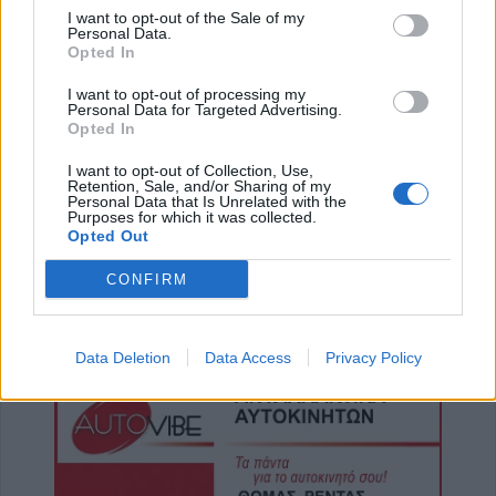
I want to opt-out of the Sale of my
6 Αυγούστου 2026, 19:29
Personal Data.
Opted In
Τροχαίο στην Αγιά: Μοτοσικλέτα
συγκρούστηκε με νταλίκα – Στο νοσοκομείο
I want to opt-out of processing my
ο οδηγός
Personal Data for Targeted Advertising.
Opted In
6 Αυγούστου 2026, 19:15
Άνω Λιόσια: Συνελήφθησαν δύο άνδρες για
I want to opt-out of Collection, Use,
Retention, Sale, and/or Sharing of my
τον θάνατο 72χρονου που βρέθηκε σε
Personal Data that Is Unrelated with the
Purposes for which it was collected.
αυτοκίνητο
Opted Out
6 Αυγούστου 2026, 17:50
CONFIRM
Την Παρασκευή 7 Αυγούστου η κηδεία του
Αθανάσιου Ταξιάρχη
6 Αυγούστου 2026, 17:46
Data Deletion
Data Access
Privacy Policy
Πυρκαγιά σε γεωργική έκταση στην Κρήνη
Φαρσάλων – Μεγάλη κινητοποίηση της
Πυροσβεστικής (+Βίντεο)
6 Αυγούστου 2026, 17:36
Δημόσιες Σ.Α.Ε.Κ.: 860 τμήματα και 95