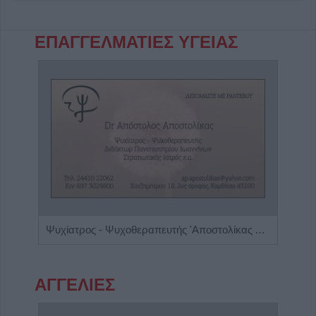
ΕΠΑΓΓΕΛΜΑΤΙΕΣ ΥΓΕΙΑΣ
Πνευμονολόγος - Φυματιολόγος "Σταυρούλα Δ. Νούκα"
Ψυχίατρος - Ψυχοθεραπευτής 'Αποστολίκας Απόστολος'
Ρευμ
ΑΓΓΕΛΙΕΣ