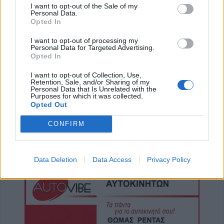
του βοηθήματος του ΛΑΕ-ΟΠΕΚΑ
I want to opt-out of the Sale of my
Personal Data.
6 Αυγούστου 2026, 16:31
Opted In
Νεκρός 75χρονος σε αγροτική περιοχή του
I want to opt-out of processing my
Δομενίκου – Πιθανό παθολογικό αίτιο
Personal Data for Targeted Advertising.
Opted In
6 Αυγούστου 2026, 16:27
Απολογισμός ΕΛ.ΑΣ. Θεσσαλίας: 574
I want to opt-out of Collection, Use,
Retention, Sale, and/or Sharing of my
συλλήψεις και δεκάδες εξιχνιάσεις τον Ιούλιο
Personal Data that Is Unrelated with the
Purposes for which it was collected.
6 Αυγούστου 2026, 16:09
Opted Out
ΥΠΑΑΤ: 38,1 εκατ. ευρώ για την ενίσχυση
κτηνοτρόφων που επλήγησαν από
CONFIRM
ζωονόσους
6 Αυγούστου 2026, 15:26
Data Deletion
Data Access
Privacy Policy
Προγραμματισμένες διακοπές
ηλεκτροδότησης την Παρασκευή (7/8) σε
Ιτέα, Άγιο Γεώργιο, Γεώργιο Καραϊσκάκη,
Κρανιά, Καππά, Φύλλο και Αμπελώνα
6 Αυγούστου 2026, 15:00