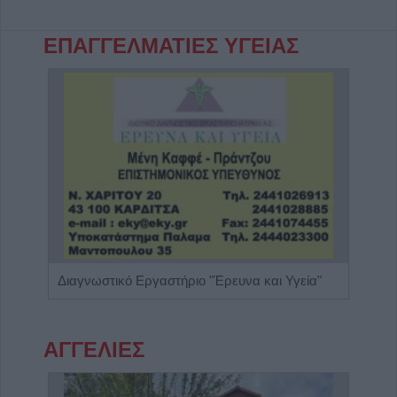
ΕΠΑΓΓΕΛΜΑΤΙΕΣ ΥΓΕΙΑΣ
Ενδοκρινολόγος - Διαβητολόγος "Δρ Ελευθερία Γ. Μπάρμπα"
Διαγνωστικό Εργαστήριο "Έρευνα και Υγεία"
Ειδι
ΑΓΓΕΛΙΕΣ