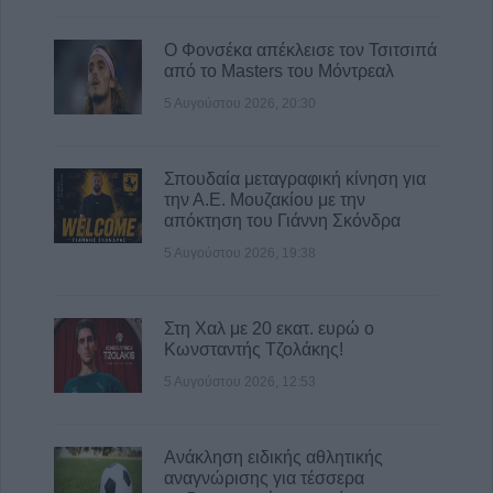
6 Αυγούστου 2026, 11:07
Ο Φονσέκα απέκλεισε τον Τσιτσιπά
Λάρισα: Συνελήφθη 22χρονος για απόπειρα
από το Masters του Μόντρεαλ
απάτης εις βάρος γυναίκας - Αναζητείται ο
5 Αυγούστου 2026, 20:30
συνεργός
6 Αυγούστου 2026, 11:00
Σπουδαία μεταγραφική κίνηση για
την Α.Ε. Μουζακίου με την
απόκτηση του Γιάννη Σκόνδρα
5 Αυγούστου 2026, 19:38
Στη Χαλ με 20 εκατ. ευρώ ο
Κωνσταντής Τζολάκης!
5 Αυγούστου 2026, 12:53
Ανάκληση ειδικής αθλητικής
αναγνώρισης για τέσσερα