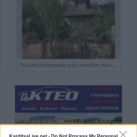
Η εταιρεία ΘΑΛΑΣΣΙΟΣ ΚΟΣΜΟΣ Α.Ε.Β.Ε. επιθυμεί να προσλάβει Αποθηκάριο
Πωλείται μονοκατοικία τριών επιπέδων στο καταπράσινο Πευκόφυτο Καρδίτσας
KarditsaLive.net -
Do Not Process My Personal