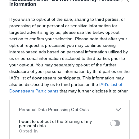
Information
ΤΕΛΕΥΤΑΙΑ ΝΕΑ
If you wish to opt-out of the sale, sharing to third parties, or
Άνω Λιόσια: Συνελήφθησαν δύο άνδρες για
processing of your personal or sensitive information for
τον θάνατο 72χρονου που βρέθηκε σε
targeted advertising by us, please use the below opt-out
αυτοκίνητο
section to confirm your selection. Please note that after your
6 Αυγούστου 2026, 17:50
opt-out request is processed you may continue seeing
Την Παρασκευή 7 Αυγούστου η κηδεία του
interest-based ads based on personal information utilized by
us or personal information disclosed to third parties prior to
Αθανάσιου Ταξιάρχη
your opt-out. You may separately opt-out of the further
6 Αυγούστου 2026, 17:46
disclosure of your personal information by third parties on the
Πυρκαγιά σε γεωργική έκταση στην Κρήνη
IAB’s list of downstream participants. This information may
Φαρσάλων – Μεγάλη κινητοποίηση της
also be disclosed by us to third parties on the
IAB’s List of
Πυροσβεστικής (+Βίντεο)
Downstream Participants
that may further disclose it to other
third parties.
6 Αυγούστου 2026, 17:36
Δημόσιες Σ.Α.Ε.Κ.: 860 τμήματα και 95
Personal Data Processing Opt Outs
ειδικότητες για το 2026-2027
I want to opt-out of the Sharing of my
6 Αυγούστου 2026, 17:21
personal data.
Opted In
Την Παρασκευή (7/8) η δεύτερη καταβολή