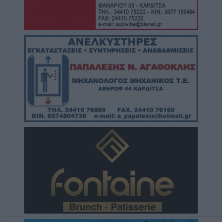
Εντοπίστηκε νέα μεγάλη φυτεία κάνναβης
στην Φθιώτιδα
6 Αυγούστου 2026, 14:36
1 νεκρός και 22 τραυματίες σε 20 τροχαία
ατυχήματα τον Ιούλιο στη Θεσσαλία
6 Αυγούστου 2026, 14:32
ΥΠΑΑΤ: Άνοιξε η πλατφόρμα για ενισχύσεις
de minimis ύψους 24,6 εκατ. ευρώ σε
παραγωγούς
6 Αυγούστου 2026, 14:26
Την Παρασκευή (7/8) η δεύτερη πληρωμή σε
τρίτεκνες και πολύτεκνες μητέρες ή
τρίτεκνους και πολύτεκνους μονογονείς
πατέρες του Λογαριασμού Αγροτικής Εστίας
6 Αυγούστου 2026, 13:56
Ανακοινώθηκε επίσημα ο Δημήτρης
Γιαννούλης στον ΠΑΟΚ
6 Αυγούστου 2026, 13:45