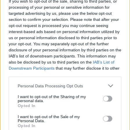
If you wish to opt-out of the sale, sharing to third parties, or
processing of your personal or sensitive information for
targeted advertising by us, please use the below opt-out
section to confirm your selection. Please note that after your
opt-out request is processed you may continue seeing
interest-based ads based on personal information utilized by
us or personal information disclosed to third parties prior to
your opt-out. You may separately opt-out of the further
disclosure of your personal information by third parties on the
IAB’s list of downstream participants. This information may
Η Αποκατάσταση Α.Ε. αναζητά για εργασία Νοσηλευτές και Βοηθούς Νοσηλευτές
Πωλείται μονοκατοικία τριών επιπέδων στο καταπράσινο Πευκόφυτο Καρδίτσας
also be disclosed by us to third parties on the
IAB’s List of
Downstream Participants
that may further disclose it to other
third parties.
ΤΕΛΕΥΤΑΙΑ ΝΕΑ
Personal Data Processing Opt Outs
Λαμία: Απατεώνες άρπαξαν μεγάλο
χρηματικό ποσό από ηλικιωμένη
I want to opt-out of the Sharing of my
personal data.
7 Αυγούστου 2026, 21:19
Opted In
Τοποθετήθηκε ο νέος χλοοτάπητας στο
I want to opt-out of the Sale of my
Δημοτικό Γήπεδο Μουζακίου (+Φώτο)
Personal Data.
Opted In
7 Αυγούστου 2026, 20:56