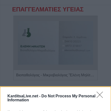
ΕΠΑΓΓΕΛΜΑΤΙΕΣ ΥΓΕΙΑΣ
Ενδοκρινολόγος - Διαβητολόγος "Γεώργιος Νικ. Κατσούλης"
Βιοπαθολόγος - Μικροβιολόγος "Ελένη Μηλίτση"
ΑΓΓΕΛΙΕΣ
KarditsaLive.net -
Do Not Process My Personal
Information