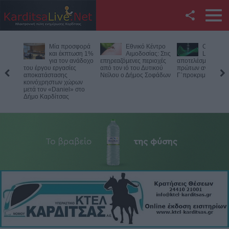
Facebook
Μία προσφορά
Εθνικό Κέντρο
Conferen
Twitter
και έκπτωση 1%
Αιμοδοσίας: Στις
League: 
για τον ανάδοχο
επηρεαζόμενες περιοχές
αποτελέσματα των
του έργου εργασίες
από τον ιό του Δυτικού
πρώτων αγώνων τ
YouTube
αποκατάστασης
Νείλου ο Δήμος Σοφάδων
Γ΄προκριματικού 
κοινόχρηστων χώρων
μετά τον «Daniel» στο
Αναζήτηση
Δήμο Καρδίτσας
RSS
Επικοινωνία με το
KarditsaLive.Net