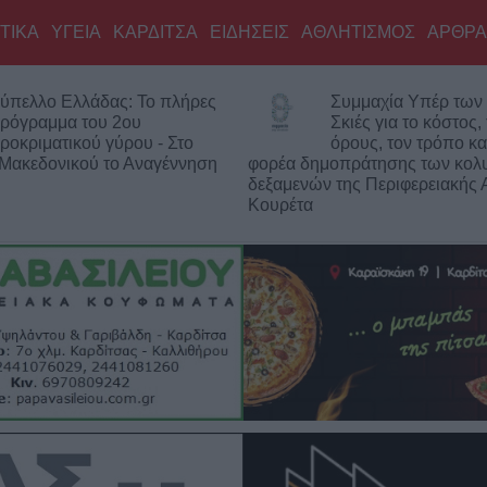
ΤΙΚΑ
ΥΓΕΙΑ
ΚΑΡΔΙΤΣΑ
ΕΙΔΗΣΕΙΣ
ΑΘΛΗΤΙΣΜΟΣ
ΑΡΘΡΑ
Συμμαχία Υπέρ των Πολιτών:
Υπό έ
Σκιές για το κόστος, τους
δύσβα
όρους, τον τρόπο και τον
– Παραμένουν οι
φορέα δημοπράτησης των κολυμβητικών
δεξαμενών της Περιφερειακής Αρχής
Κουρέτα