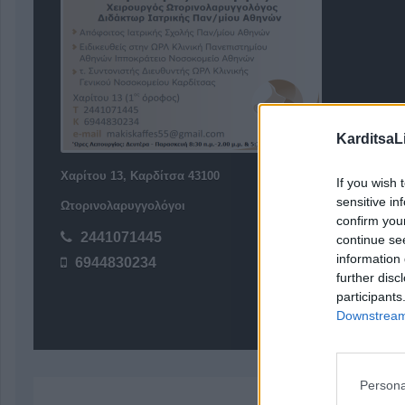
KarditsaL
Χαρίτου 13, Καρδίτσα 43100
If you wish 
sensitive in
Ωτορινολαρυγγολόγοι
confirm you
2441071445
continue se
information 
6944830234
further disc
participants
Downstream 
Persona