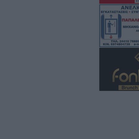
κοντά στους Αγί
8 Αυγούστου 2026, 12:26
Απάτη με πρόσχ
ρεύματος στη Φ
ευρώ και κοσμή
8 Αυγούστου 2026, 12:23
“Take a break…. 
απολαυστικό king
8 Αυγούστου 2026, 12:22
Συλλυπητήριο μή
ΣΥΡΙΖΑ-ΠΣ Καρδ
απώλεια του Λε
8 Αυγούστου 2026, 12:04
Την Κυριακή 9 
κηδεία της Βαΐα
8 Αυγούστου 2026, 11:39
Προσωρινή διακ