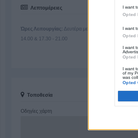
I want t
Λεπτομέρειες
Opted 
I want t
Ώρες Λειτουργίας:
Δευτέρα με Παρασκευή 08.30 -
Opted 
14.00 & 17.30 - 21.00
I want 
Advertis
Opted 
I want t
of my P
was col
Opted 
Τοποθεσία
Οδηγίες χάρτη