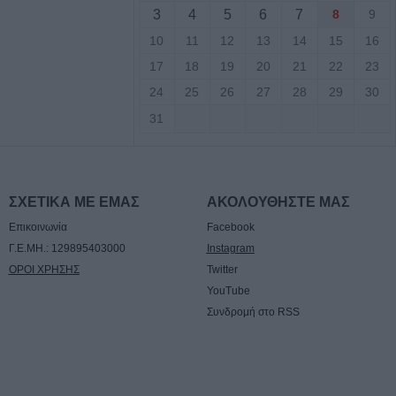
3
4
5
6
7
8
9
βλάβης στο
ίτσας
10
11
12
13
14
15
16
17
18
19
20
21
22
23
52 μέτρα,
24
25
26
27
28
29
30
ένας μοναδικός
31
 στο υψηλότερο
λίας, το Στεφάνι
λος: Με άδεια
ΣΧΕΤΙΚΑ ΜΕ ΕΜΑΣ
ΑΚΟΛΟΥΘΗΣΤΕ ΜΑΣ
νόχρηστων χώρων
Επικοινωνία
Facebook
λειοψηφία των
Γ.Ε.ΜΗ.: 129895403000
Instagram
ΟΡΟΙ ΧΡΗΣΗΣ
Twitter
YouTube
όρευση θήρας σε
Συνδρομή στο RSS
κτάσεις του Δήμου