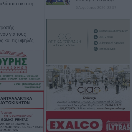
θαλάσσιο σκι στη
6 Αυγούστου 2026, 22:57
τροπής
νου για τους
ς και τις υψηλές
Αυγούστου η
νιου Ηλ.
υο υδροδότησης
εσημέρι του
ώμα γυναίκας σε
ψη εντοπίστηκε