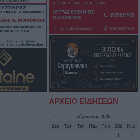
ους Ισιδώρους
ημα τη διακοπή
αρκαδόνα – 1.500
ματα
μ’ έναν
 coffee!”
νυμα της Ν.Ε.
ίτσας για την
ωνίδα Μητρίτσα
ΑΡΧΕΙΟ ΕΙΔΗΣΕΩΝ
Αυγούστου η
«
Αύγουστος 2026
»
ς Κανέλη
Δευ
Τρί
Τετ
Πέμ
Παρ
Σάβ
Κυρ
1
2
οπή νερού από