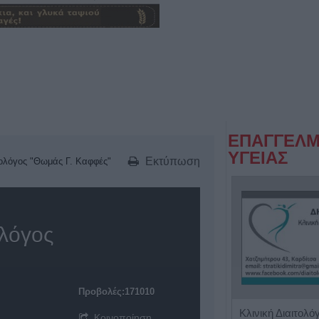
ΕΠΑΓΓΕΛΜ
ΥΓΕΙΑΣ
Εκτύπωση
ολόγος "Θωμάς Γ. Καφφές"
λόγος
Προβολές:171010
Παιδοψυχίατρος "Ευθαλία Τζίλα"
Κοινοποίηση