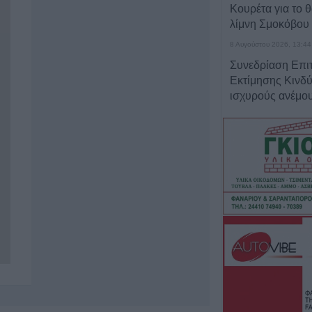
Κουρέτα για το 
λίμνη Σμοκόβου
8 Αυγούστου 2026, 13:44
Συνεδρίαση Επι
Εκτίμησης Κινδύ
ισχυρούς ανέμου
θερμοκρασίες
8 Αυγούστου 2026, 13:30
Την Κυριακή 9 
κηδεία του Αντώ
Αντωνίου
8 Αυγούστου 2026, 13:02
Βλάβη στο δίκτ
του Παλαμά το μ
Σαββάτου (8/8)
8 Αυγούστου 2026, 12:34
Λυκαβηττός: Πτ
προχωρημένη σή