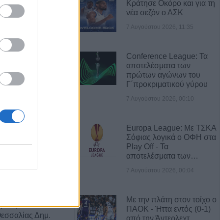
Κράτησε Οκόρο και για τη
νέα σεζόν ο ΑΣΚ
7 Αυγούστου 2026, 11:35
Α ΝΕΑ
Αυγούστου η
Conference League: Τα
ΐτσας Τσιούκα
αποτελέσματα των
πρώτων αγώνων του
Γ΄προκριματικού γύρου
ις αισθήσεις του
7 Αυγούστου 2026, 00:10
 την θάλασσα
Europa League: Με ΤΣΚΑ
Σόφιας λογικά ο ΟΦΗ στα
σης για το χρόνιο
Play Off - Τα
νεπιτήρητων
αποτελέσματα των…
νότητες του
7 Αυγούστου 2026, 00:04
Με την πλάτη στον τοίχο ο
φαση του
ΠΑΟΚ - Ήττα εντός (0-1)
Θεσσαλίας Δημ.
από την Άντερλεχτ