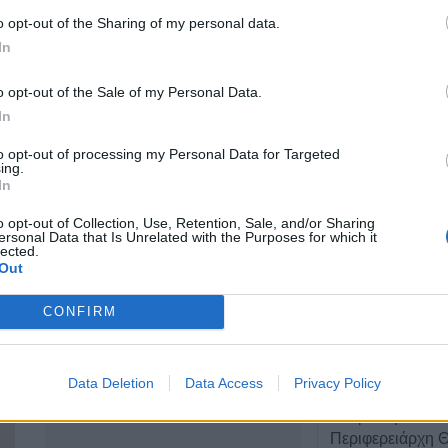
Χαρίτου 13, Καρδίτσα
o opt-out of the Sharing of my personal data.
43100
In
ΤΕΛΕΥΤΑΙ
2441071445
o opt-out of the Sale of my Personal Data.
Την Κυριακή 9 
In
6944830234
κηδεία της Θωμα
to opt-out of processing my Personal Data for Targeted
8 Αυγούστου 2026, 17:42
ing.
In
Μετώπη: Χωρίς τ
ανασύρθηκε από
o opt-out of Collection, Use, Retention, Sale, and/or Sharing
43χρονος
ersonal Data that Is Unrelated with the Purposes for which it
lected.
8 Αυγούστου 2026, 17:14
Out
Σε αναζήτηση λύ
CONFIRM
πρόβλημα των α
βοοειδών σε κοι
Δήμου Παλαμά
Data Deletion
Data Access
Privacy Policy
8 Αυγούστου 2026, 14:49
Ακυρώθηκε από
Περιφερειάρχη 