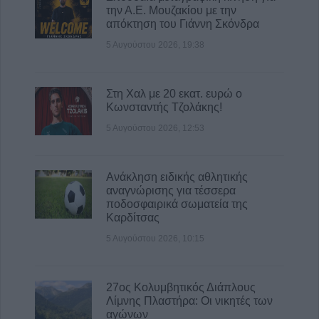
την Α.Ε. Μουζακίου με την
5 Αυγούστου 2026, 15:48
απόκτηση του Γιάννη Σκόνδρα
Τάσος Τσιαπλές: Μεγάλες οι ευθύνες
5 Αυγούστου 2026, 19:38
κυβέρνησης και περιφέρειας Θεσσαλίας, για
την επανεμφάνιση της ευλογιάς
5 Αυγούστου 2026, 15:40
Στη Χαλ με 20 εκατ. ευρώ ο
Κωνσταντής Τζολάκης!
5 Αυγούστου 2026, 12:53
Ανάκληση ειδικής αθλητικής
αναγνώρισης για τέσσερα
ποδοσφαιρικά σωματεία της
Καρδίτσας
5 Αυγούστου 2026, 10:15
27ος Κολυμβητικός Διάπλους
Λίμνης Πλαστήρα: Οι νικητές των
αγώνων