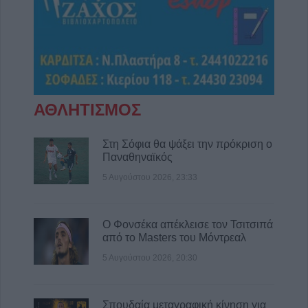
περιοχών που επλήγησαν από τις
πυρκαγιές
5 Αυγούστου 2026, 18:23
Μικροσκοπικές δίνες ανακαλύφθηκαν για
πρώτη φορά στην επιφάνεια του Ήλιου
5 Αυγούστου 2026, 18:15
ΑΘΛΗΤΙΣΜΟΣ
Επίσκεψη του Υπουργού Υγείας Άδωνι
Γεωργιάδη στο ανακαινισμένο Κ.Y.
Σοφάδων(+Φωτο +Βίντεο)
Στη Σόφια θα ψάξει την πρόκριση ο
Παναθηναϊκός
5 Αυγούστου 2026, 16:58
5 Αυγούστου 2026, 23:33
Επιτροπή Ανταγωνισμού: Αναρτήθηκαν τα
οριστικά αποτελέσματα της προκήρυξης για
51 θέσεις ειδικού επιστημονικού
Ο Φονσέκα απέκλεισε τον Τσιτσιπά
προσωπικού
από το Masters του Μόντρεαλ
5 Αυγούστου 2026, 16:02
5 Αυγούστου 2026, 20:30
Ε.Φ.Ε.Τ.: Ανάκληση μη ασφαλών τροφίμων
τύπου καραμελών ζελέ και συναφών
γλυκισμάτων
Σπουδαία μεταγραφική κίνηση για