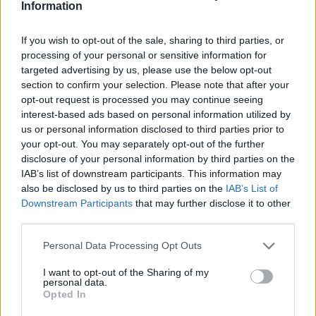
Information
“Calimera” με “spitiko” και συνταγές όπως
παλιά…
If you wish to opt-out of the sale, sharing to third parties, or
5 Αυγούστου 2026, 23:58
processing of your personal or sensitive information for
Στη Σόφια θα ψάξει την πρόκριση ο
targeted advertising by us, please use the below opt-out
Παναθηναϊκός
section to confirm your selection. Please note that after your
opt-out request is processed you may continue seeing
5 Αυγούστου 2026, 23:33
interest-based ads based on personal information utilized by
Σύγκρουση μηχανής με αυτοκίνητο στη
us or personal information disclosed to third parties prior to
Λάρισα – Στο νοσοκομείο ο οδηγός του
your opt-out. You may separately opt-out of the further
δικύκλου
disclosure of your personal information by third parties on the
IAB’s list of downstream participants. This information may
5 Αυγούστου 2026, 22:45
also be disclosed by us to third parties on the
IAB’s List of
Κεραυνός χτύπησε γήπεδο στην Ταϊλάνδη –
Downstream Participants
that may further disclose it to other
Νεκρός 24χρονος ποδοσφαιριστής
third parties.
5 Αυγούστου 2026, 22:35
Personal Data Processing Opt Outs
Εγκρίθηκε η προγραμματική σύμβαση για
την εκπόνηση της μελέτης ανακατασκευής
I want to opt-out of the Sharing of my
personal data.
της ιστορικής Γέφυρας Κοράκου
Opted In
5 Αυγούστου 2026, 20:54