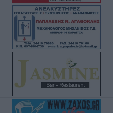
Γιαννουσά - Τσιούκα
5 Αυγούστου 2026, 20:25
Το Σάββατο 8 Αυγούστου το 40ήμερο
μνημόσυνο του Δημήτριου Παππά
5 Αυγούστου 2026, 20:15
Η Ε.Ο.Α.Σ.Κ. καταδικάζει τη σύλληψη του
προέδρου του Εργατικού Κέντρου Λάρισας
5 Αυγούστου 2026, 19:42
Σπουδαία μεταγραφική κίνηση για την Α.Ε.
Μουζακίου με την απόκτηση του Γιάννη
Σκόνδρα
5 Αυγούστου 2026, 19:38
Τρεις συλλήψεις για εμπρησμούς από
αμέλεια σε Τρίκαλα, Αττική και Πρέβεζα
5 Αυγούστου 2026, 19:24
Άμεση κρατική αρωγή και στήριξη των
πληγέντων - Το σχέδιο αποκατάστασης των