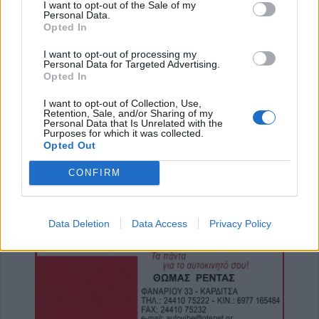
I want to opt-out of the Sale of my
Κάηκε ολοσχερώς αυτοκίνητο στην περιοχή
Personal Data.
του Μορφοβουνίου
Opted In
5 Αυγούστου 2026, 20:50
I want to opt-out of processing my
Personal Data for Targeted Advertising.
Το Σάββατο 8 Αυγούστου το 40ήμερο
Opted In
μνημόσυνο του Κωνσταντίνου
Αναγνωστόπουλου
I want to opt-out of Collection, Use,
Retention, Sale, and/or Sharing of my
5 Αυγούστου 2026, 20:49
Personal Data that Is Unrelated with the
Purposes for which it was collected.
Εκδήλωση μνήμης για Χιροσίμα -
Opted Out
Ναγκασάκι και αντιιμπεριαλιστική
παρέμβαση από την Επιτροπή Ειρήνης
CONFIRM
Καρδίτσας (+Φωτο +Βίντεο)
5 Αυγούστου 2026, 20:42
Data Deletion
Data Access
Privacy Policy
Ο Φονσέκα απέκλεισε τον Τσιτσιπά από το
Masters του Μόντρεαλ
5 Αυγούστου 2026, 20:30
Το Σάββατο 8 Αυγούστου το 40ήμερο
μνημόσυνο της Κωνσταντίας Γεωρ.