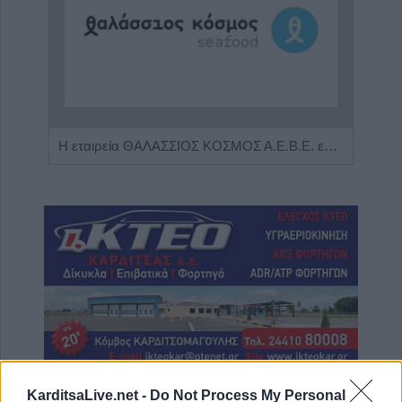
Πωλείται μονοκατοικία τριών επιπέδων στο καταπράσινο Πευκόφυτο Καρδίτσας
Η εταιρεία ΘΑΛΑΣΣΙΟΣ ΚΟΣΜΟΣ Α.Ε.Β.Ε. επιθυμεί να προσλάβει Αποθηκάριο
ΤΕΛΕΥΤΑΙΑ ΝΕΑ
KarditsaLive.net -
Do Not Process My Personal