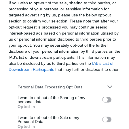
If you wish to opt-out of the sale, sharing to third parties, or
processing of your personal or sensitive information for
targeted advertising by us, please use the below opt-out
section to confirm your selection. Please note that after your
opt-out request is processed you may continue seeing
interest-based ads based on personal information utilized by
us or personal information disclosed to third parties prior to
your opt-out. You may separately opt-out of the further
disclosure of your personal information by third parties on the
IAB’s list of downstream participants. This information may
also be disclosed by us to third parties on the
IAB’s List of
Πωλείται μονοκατοικία τριών επιπέδων στο καταπράσινο Πευκόφυτο Καρδίτσας
Η Αποκατάσταση Α.Ε. αναζητά για εργασία Νοσηλευτές και Βοηθούς Νοσηλευτές
Downstream Participants
that may further disclose it to other
third parties.
Personal Data Processing Opt Outs
ΤΕΛΕΥΤΑΙΑ ΝΕΑ
I want to opt-out of the Sharing of my
Προετοιμάζεται για ζωντανή μετάδοση των
personal data.
συνεδριάσεων το Δημοτικό Συμβούλιο
Opted In
Παλαμά
I want to opt-out of the Sale of my
Personal Data.
9 Αυγούστου 2026, 22:10
Opted In