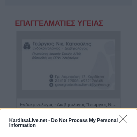
ΕΠΑΓΓΕΛΜΑΤΙΕΣ ΥΓΕΙΑΣ
α"
Ενδοκρινολόγος - Διαβητολόγος "Γεώργιος Νικ. Κατσούλης"
Ρευμ
KarditsaLive.net -
Do Not Process My Personal
Information
ΑΓΓΕΛΙΕΣ