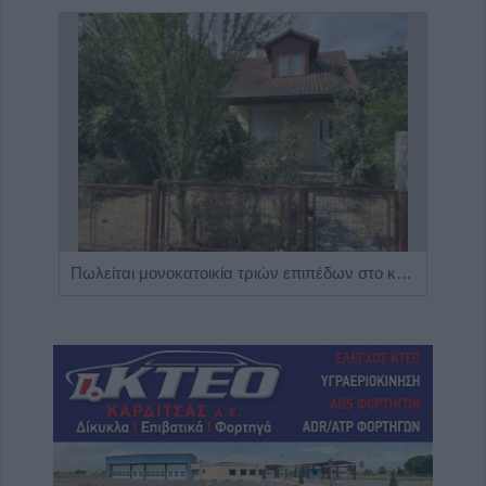
Η Αποκατάσταση Α.Ε. αναζητά για εργασία Νοσηλευτές και Βοηθούς Νοσηλευτές
Πωλείται μονοκατοικία τριών επιπέδων στο καταπράσινο Πευκόφυτο Καρδίτσας