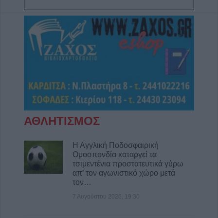
Μουζακίου
8 Αυγούστου 2026, 09:29
Το Σάββατο 8 Αυγούστου η κηδεία του
Λεωνίδα Μητρίτσα
8 Αυγούστου 2026, 09:21
e-ΕΦΚΑ και ΔΥΠΑ: 56,7 εκατ. ευρώ σε
58.370 δικαιούχους από 10 έως 14
Αυγούστου
8 Αυγούστου 2026, 09:12
ΑΘΛΗΤΙΣΜΟΣ
Ο Δήμος Σοφάδων παρουσιάζει τον Λεωνίδα
Μπαλάφα στη Λουτροπηγή
Η Αγγλική Ποδοσφαιρική
8 Αυγούστου 2026, 09:09
Ομοσπονδία καταργεί τα
Το εβδομαδιαίο πρόγραμμα (10-16/8) της
τσιμεντένια προστατευτικά γύρω
απ’ τον αγωνιστικό χώρο μετά
Κινητής Αστυνομικής Μονάδας στην Π.Ε.
τον…
Καρδίτσας
7 Αυγούστου 2026, 19:30
8 Αυγούστου 2026, 08:22
Γ. Καραβίδας: "Ο Αύγουστος, τα πανηγύρια