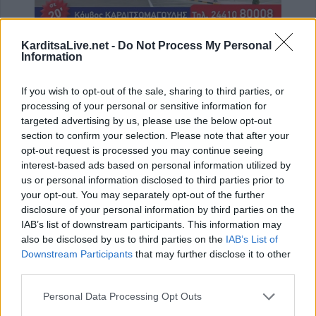
KarditsaLive.net -
Do Not Process My Personal
ΤΕΛΕΥΤΑΙΑ ΝΕΑ
Information
Σε αναζήτηση λύσης για το χρόνιο
πρόβλημα των ανεπιτήρητων βοοειδών σε
If you wish to opt-out of the sale, sharing to third parties, or
κοινότητες του Δήμου Παλαμά
processing of your personal or sensitive information for
targeted advertising by us, please use the below opt-out
8 Αυγούστου 2026, 14:49
section to confirm your selection. Please note that after your
Ακυρώθηκε απόφαση του Περιφερειάρχη
opt-out request is processed you may continue seeing
Θεσσαλίας Δημ. Κουρέτα για το θαλάσσιο
interest-based ads based on personal information utilized by
σκι στη λίμνη Σμοκόβου
us or personal information disclosed to third parties prior to
your opt-out. You may separately opt-out of the further
8 Αυγούστου 2026, 13:44
disclosure of your personal information by third parties on the
Συνεδρίαση Επιτροπής Εκτίμησης Κινδύνου
IAB’s list of downstream participants. This information may
για τους ισχυρούς ανέμους και τις υψηλές
also be disclosed by us to third parties on the
IAB’s List of
θερμοκρασίες
Downstream Participants
that may further disclose it to other
third parties.
8 Αυγούστου 2026, 13:30
Την Κυριακή 9 Αυγούστου η κηδεία του
Personal Data Processing Opt Outs
Αντώνιου Ηλ. Αντωνίου