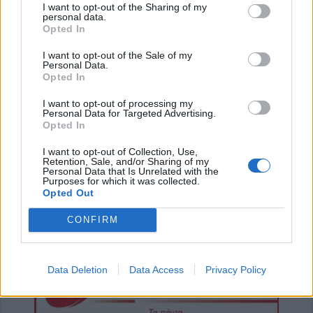
I want to opt-out of the Sharing of my
8 Αυγούστου 2026, 13:02
personal data.
Opted In
Βλάβη στο δίκτυο υδροδότησης του Παλαμά
το μεσημέρι του Σαββάτου (8/8)
I want to opt-out of the Sale of my
Personal Data.
8 Αυγούστου 2026, 12:34
Opted In
Λυκαβηττός: Πτώμα σε προχωρημένη σήψη
εντοπίστηκε κοντά στους Αγίους Ισιδώρους
I want to opt-out of processing my
Personal Data for Targeted Advertising.
Opted In
8 Αυγούστου 2026, 12:26
Απάτη με πρόσχημα τη διακοπή ρεύματος
I want to opt-out of Collection, Use,
στη Φαρκαδόνα – 1.500 ευρώ και
Retention, Sale, and/or Sharing of my
Personal Data that Is Unrelated with the
κοσμήματα
Purposes for which it was collected.
Opted Out
8 Αυγούστου 2026, 12:23
“Take a break…. μ’ έναν απολαυστικό king
CONFIRM
coffee!”
8 Αυγούστου 2026, 12:22
Data Deletion
Data Access
Privacy Policy
Συλλυπητήριο μήνυμα της Ν.Ε. ΣΥΡΙΖΑ-ΠΣ
Καρδίτσας για την απώλεια του Λεωνίδα
Μητρίτσα