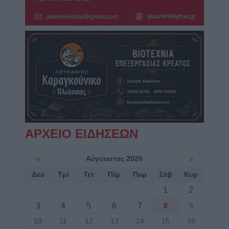
ΑΡΧΕΙΟ ΕΙΔΗΣΕΩΝ
«
Αύγουστος 2026
»
Δευ
Τρί
Τετ
Πέμ
Παρ
Σάβ
Κυρ
1
2
3
4
5
6
7
8
9
10
11
12
13
14
15
16