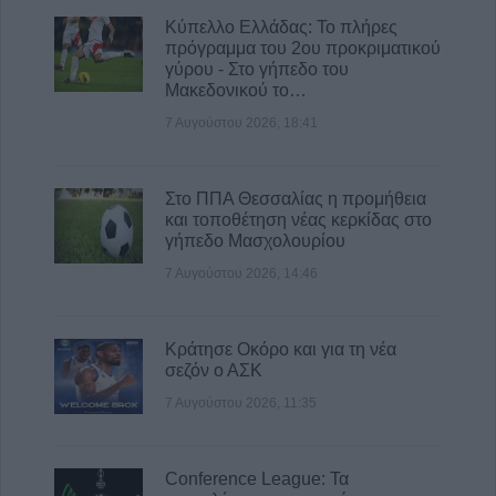
και οι «χορηγίες» με θέμα τα κοινά μας
Κύπελλο Ελλάδας: Το πλήρες
αγαθά"
πρόγραμμα του 2ου προκριματικού
γύρου - Στο γήπεδο του
8 Αυγούστου 2026, 08:17
Μακεδονικού το…
Λαμία: Απατεώνες άρπαξαν μεγάλο
7 Αυγούστου 2026, 18:41
χρηματικό ποσό από ηλικιωμένη
7 Αυγούστου 2026, 21:19
Στο ΠΠΑ Θεσσαλίας η προμήθεια
και τοποθέτηση νέας κερκίδας στο
γήπεδο Μασχολουρίου
7 Αυγούστου 2026, 14:46
Κράτησε Οκόρο και για τη νέα
σεζόν ο ΑΣΚ
7 Αυγούστου 2026, 11:35
Conference League: Τα