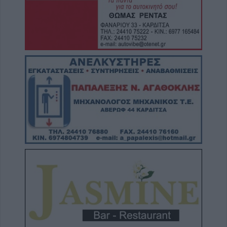
8 Αυγούστου 2026, 12:04
Την Κυριακή 9 Αυγούστου η κηδεία της
Βαΐας Κανέλη
8 Αυγούστου 2026, 11:39
Προσωρινή διακοπή νερού από τη ΔΕΥΑΚ
λόγω βλάβης στο κέντρο της Καρδίτσας
8 Αυγούστου 2026, 11:27
Τρίκαλα: Στα 1.352 μέτρα, δημιουργήθηκε
ένας μοναδικός χώρος αναψυχής στο
υψηλότερο χωριό της Θεσσαλίας, το Στεφάνι
8 Αυγούστου 2026, 10:34
Κων. Λαμπρόπουλος: Με άδεια κατάληψης
κοινόχρηστων χώρων η συντριπτική
πλειοψηφία των καταστημάτων
8 Αυγούστου 2026, 10:29
Παράταση απαγόρευση θήρας σε
συγκεκριμένες εκτάσεις του Δήμου