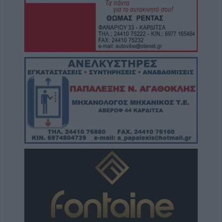
7 Αυγούστου 2026, 14:18
Συνεδριάζει την Τρίτη 11 Αυγούστου το
Δημοτικό Συμβούλιο Λίμνης Πλαστήρα
7 Αυγούστου 2026, 14:05
Την Κυριακή 9 Αυγούστου το 40ήμερο
μνημόσυνο του Βάιου Κουκουνή
7 Αυγούστου 2026, 13:59
Το Σάββατο 8 Αυγούστου η κηδεία της Βάιας
Χασομέρη
7 Αυγούστου 2026, 13:14
Στο 3,4% ο πληθωρισμός τον Ιούλιο του
2026 σύμφωνα με την ΕΛΣΤΑΤ
7 Αυγούστου 2026, 13:03
Μαγνησία: Χωρίς τις αισθήσεις της
ανασύρθηκε 70χρονη στην Άφησσο
7 Αυγούστου 2026, 13:00