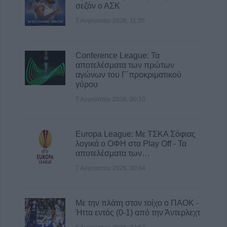
πάρκο η έναρξη της πυρκαγιάς
σεζόν ο ΑΣΚ
7 Αυγούστου 2026, 11:42
7 Αυγούστου 2026, 11:35
Κράτησε Οκόρο και για τη νέα σεζόν ο ΑΣΚ
7 Αυγούστου 2026, 11:35
Conference League: Τα
Εργατικό Κέντρο Καρδίτσας: "Κάτω τα χέρια
αποτελέσματα των πρώτων
από τον πρόεδρο του Εργατικού Κέντρου
αγώνων του Γ΄προκριματικού
Λάρισας"
γύρου
7 Αυγούστου 2026, 11:20
7 Αυγούστου 2026, 00:10
Europa League: Με ΤΣΚΑ Σόφιας
λογικά ο ΟΦΗ στα Play Off - Τα
αποτελέσματα των…
7 Αυγούστου 2026, 00:04
Με την πλάτη στον τοίχο ο ΠΑΟΚ -
Ήττα εντός (0-1) από την Άντερλεχτ