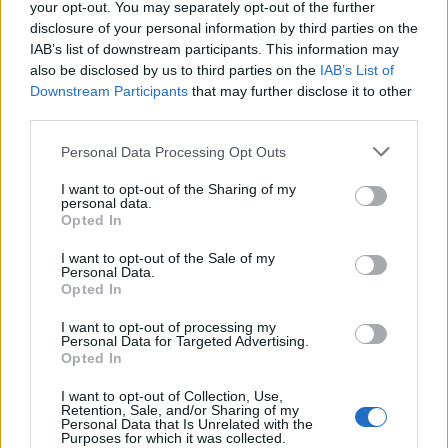
your opt-out. You may separately opt-out of the further
disclosure of your personal information by third parties on the
IAB’s list of downstream participants. This information may
ΤΕΛΕΥΤΑΙΑ ΝΕΑ
also be disclosed by us to third parties on the
IAB’s List of
Downstream Participants
that may further disclose it to other
ΥΠΑΑΤ: Πρόσθετοι πόροι 12,5 εκατ. ευρώ
third parties.
για την προστασία της κτηνοτροφίας
Personal Data Processing Opt Outs
7 Αυγούστου 2026, 16:06
2,3 εκατ. ευρώ από το Υπ. Παιδείας για τη
I want to opt-out of the Sharing of my
personal data.
φοιτητική στέγη στο Πανεπιστήμιο
Opted In
Θεσσαλίας
I want to opt-out of the Sale of my
7 Αυγούστου 2026, 15:39
Personal Data.
Opted In
Υπεγράφη η σύμβαση του έργου για την
αποκατάσταση ζημιών στο οδικό δίκτυο των
I want to opt-out of processing my
Τ.Κ. Βραγκιανών, Στεφανιάδας, Καρυάς,
Personal Data for Targeted Advertising.
Ελληνικών και Δροσάτου
Opted In
7 Αυγούστου 2026, 15:34
I want to opt-out of Collection, Use,
Retention, Sale, and/or Sharing of my
Ιερά Μητρόπολη: Πρόγραμμα Μητροπολίτη
Personal Data that Is Unrelated with the
Purposes for which it was collected.
κ. Τιμόθεου το διήμερο 8 & 9 Αυγούστου