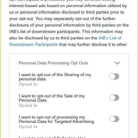
interest-based ads based on personal information utilized by
us or personal information disclosed to third parties prior to
your opt-out. You may separately opt-out of the further
disclosure of your personal information by third parties on the
IAB’s list of downstream participants. This information may
also be disclosed by us to third parties on the
IAB’s List of
Downstream Participants
that may further disclose it to other
third parties.
ΤΕΛΕΥΤΑΙΑ ΝΕΑ
Personal Data Processing Opt Outs
Conference League: Τα αποτελέσματα των
πρώτων αγώνων του Γ΄προκριματικού
I want to opt-out of the Sharing of my
γύρου
personal data.
Opted In
7 Αυγούστου 2026, 00:10
I want to opt-out of the Sale of my
Europa League: Με ΤΣΚΑ Σόφιας λογικά ο
Personal Data.
ΟΦΗ στα Play Off - Τα αποτελέσματα των
Opted In
πρώτων αγώνων στον Γ' προκριματικό
I want to opt-out of processing my
7 Αυγούστου 2026, 00:04
Personal Data for Targeted Advertising.
Opted In
“Ciao espresso bar”: 12 χρόνια τώρα η δική
σου σταθερή αξία!