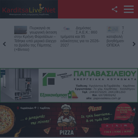
Facebook
Δημόσιες
Την Παρασκευή
Νεκρός
Twitter
Σ.Α.Ε.Κ.: 860
(7/8) η δεύτερη
75χρονος
τμήματα και 95
καταβολή του
αγροτική
ειδικότητες για το 2026-
βοηθήματος του ΛΑΕ-
περιοχή του Δομεν
YouTube
2027
ΟΠΕΚΑ
Πιθανό παθολογικό
Αναζήτηση
RSS
Επικοινωνία με το
KarditsaLive.Net