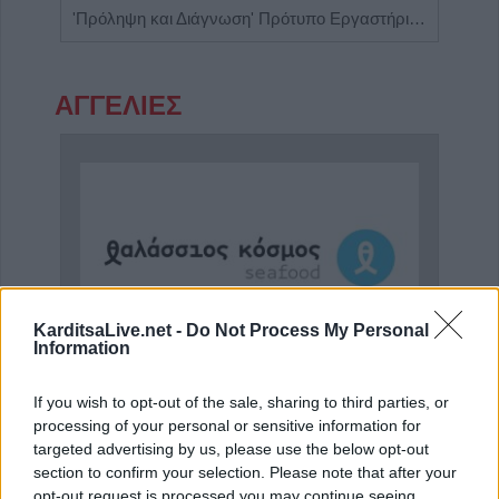
ος'
'Πρόληψη και Διάγνωση' Πρότυπο Εργαστήριο Μικροβιολογίας - Βιοπαθολογίας
Ρευμ
ΑΓΓΕΛΙΕΣ
KarditsaLive.net -
Do Not Process My Personal
Information
Η Αποκατάσταση Α.Ε. αναζητά για εργασία Νοσηλευτές και Βοηθούς Νοσηλευτές
Η εταιρεία ΘΑΛΑΣΣΙΟΣ ΚΟΣΜΟΣ Α.Ε.Β.Ε. επιθυμεί να προσλάβει Αποθηκάριο
If you wish to opt-out of the sale, sharing to third parties, or
processing of your personal or sensitive information for
targeted advertising by us, please use the below opt-out
section to confirm your selection. Please note that after your
opt-out request is processed you may continue seeing