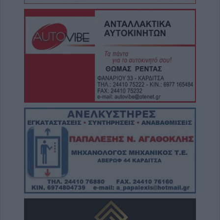
6 Αυγούστου 2026, 19:35
Χαλκίδα: Γυναίκα έπεσε από την Υψηλή
Γέφυρα και σώθηκε στα νερά του Ευβοϊκού
6 Αυγούστου 2026, 19:32
Καλαμπάκα: Πυροσβέστες απεγκλώβισαν
ηλικιωμένο μετά από πτώση στη Νέα Ζωή
6 Αυγούστου 2026, 19:29
Τροχαίο στην Αγιά: Μοτοσικλέτα
συγκρούστηκε με νταλίκα – Στο νοσοκομείο
ο οδηγός
6 Αυγούστου 2026, 19:15
Άνω Λιόσια: Συνελήφθησαν δύο άνδρες για
τον θάνατο 72χρονου που βρέθηκε σε
αυτοκίνητο
6 Αυγούστου 2026, 17:50
Την Παρασκευή 7 Αυγούστου η κηδεία του
Αθανάσιου Ταξιάρχη