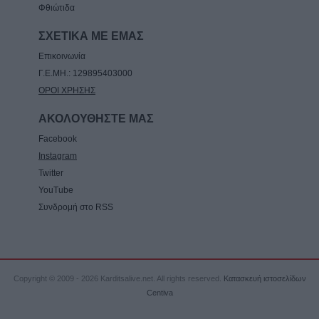
Φθιώτιδα
ΣΧΕΤΙΚΑ ΜΕ ΕΜΑΣ
Επικοινωνία
Γ.Ε.ΜΗ.: 129895403000
ΟΡΟΙ ΧΡΗΣΗΣ
ΑΚΟΛΟΥΘΗΣΤΕ ΜΑΣ
Facebook
Instagram
Twitter
YouTube
Συνδρομή στο RSS
Copyright © 2009 - 2026 Karditsalive.net. All rights reserved.
Κατασκευή ιστοσελίδων
Centiva