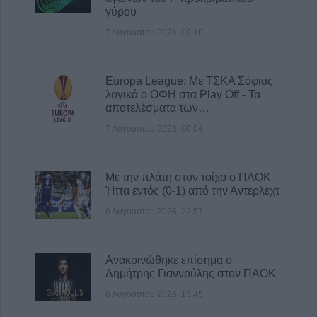
6 Αυγούστου 2026, 16:09
γύρου
ΥΠΑΑΤ: 38,1 εκατ. ευρώ για την ενίσχυση
7 Αυγούστου 2026, 00:10
κτηνοτρόφων που επλήγησαν από
ζωονόσους
6 Αυγούστου 2026, 15:26
Europa League: Με ΤΣΚΑ Σόφιας
λογικά ο ΟΦΗ στα Play Off - Τα
Προγραμματισμένες διακοπές
αποτελέσματα των…
ηλεκτροδότησης την Παρασκευή (7/8) σε
Ιτέα, Άγιο Γεώργιο, Γεώργιο Καραϊσκάκη,
7 Αυγούστου 2026, 00:04
Κρανιά, Καππά, Φύλλο και Αμπελώνα
6 Αυγούστου 2026, 15:00
Με την πλάτη στον τοίχο ο ΠΑΟΚ -
Ήττα εντός (0-1) από την Άντερλεχτ
6 Αυγούστου 2026, 22:57
Ανακοινώθηκε επίσημα ο
Δημήτρης Γιαννούλης στον ΠΑΟΚ
6 Αυγούστου 2026, 13:45