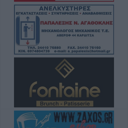
πρόβλημα των ανεπιτήρητων βοοειδών σε
κοινότητες του Δήμου Παλαμά
8 Αυγούστου 2026, 14:49
Ακυρώθηκε απόφαση του Περιφερειάρχη
Θεσσαλίας Δημ. Κουρέτα για το θαλάσσιο
σκι στη λίμνη Σμοκόβου
8 Αυγούστου 2026, 13:44
Συνεδρίαση Επιτροπής Εκτίμησης Κινδύνου
για τους ισχυρούς ανέμους και τις υψηλές
θερμοκρασίες
8 Αυγούστου 2026, 13:30
Την Κυριακή 9 Αυγούστου η κηδεία του
Αντώνιου Ηλ. Αντωνίου
8 Αυγούστου 2026, 13:02
Βλάβη στο δίκτυο υδροδότησης του Παλαμά
το μεσημέρι του Σαββάτου (8/8)
8 Αυγούστου 2026, 12:34