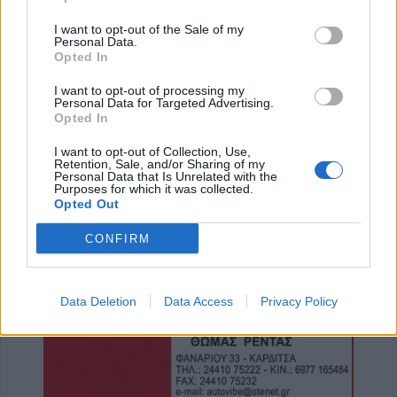
Υπεγράφη η σύμβαση για την «Αναβάθμιση
υποδομών κεντρικής δομής του Μουσείου
I want to opt-out of the Sale of my
Personal Data.
Πόλης»
Opted In
8 Αυγούστου 2026, 19:33
I want to opt-out of processing my
Την Κυριακή 9 Αυγούστου η κηδεία του
Personal Data for Targeted Advertising.
Opted In
Κωνσταντίνου Βογιατζή
8 Αυγούστου 2026, 19:28
I want to opt-out of Collection, Use,
Retention, Sale, and/or Sharing of my
Την Δευτέρα 10 Αυγούστου η κηδεία του
Personal Data that Is Unrelated with the
Purposes for which it was collected.
Κωνσταντίνου Πλεξίδα
Opted Out
8 Αυγούστου 2026, 19:13
CONFIRM
Την Κυριακή 9 Αυγούστου η κηδεία της
Θωμαΐτσας Τσιούκα
8 Αυγούστου 2026, 17:42
Data Deletion
Data Access
Privacy Policy
Μετώπη: Χωρίς τις αισθήσεις του
ανασύρθηκε από την θάλασσα 43χρονος
8 Αυγούστου 2026, 17:14
Σε αναζήτηση λύσης για το χρόνιο