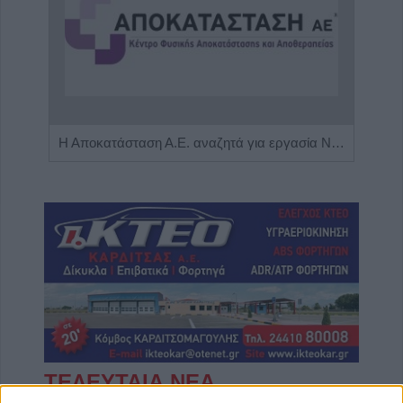
Πωλείται μονοκατοικία τριών επιπέδων στο καταπράσινο Πευκόφυτο Καρδίτσας
Η Αποκατάσταση Α.Ε. αναζητά για εργασία Νοσηλευτές και Βοηθούς Νοσηλευτές
ΤΕΛΕΥΤΑΙΑ ΝΕΑ