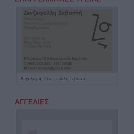
Χειρουργός Ωτορινολαρυγγολόγος "Θωμάς Γ. Καφφές"
Ψυχολόγος 'Ζενζεφύλλη Σεβαστή'
Ειδι
ΑΓΓΕΛΙΕΣ