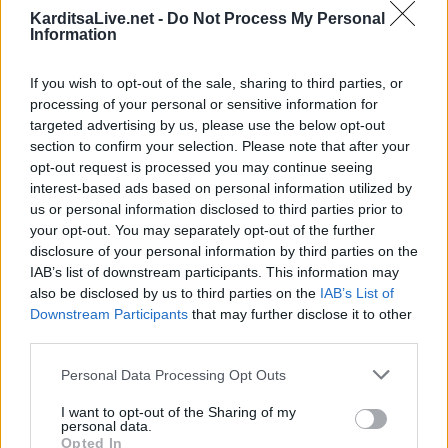
Υψηλός κίνδυνος πυρκαγιάς την Κυριακή
KarditsaLive.net -
Do Not Process My Personal
(9/8) σε μεγάλο τμήμα του ν. Καρδίτσας και
Information
της υπόλοιπης Θεσσαλίας
If you wish to opt-out of the sale, sharing to third parties, or
8 Αυγούστου 2026, 22:58
processing of your personal or sensitive information for
Ανασύρθηκε χωρίς τις αισθήσεις του
targeted advertising by us, please use the below opt-out
ηλικιωμένος από πηγάδι σε οικισμό της
section to confirm your selection. Please note that after your
Αλεξανδρούπολης
opt-out request is processed you may continue seeing
8 Αυγούστου 2026, 21:54
interest-based ads based on personal information utilized by
us or personal information disclosed to third parties prior to
Χ. Παπαδημήτριου (Πρόεδρος ΔΕΥΑΚ): Στην
your opt-out. You may separately opt-out of the further
παρούσα φάση δεν θα υπάρξουν αυξήσεις
disclosure of your personal information by third parties on the
στους λογαριασμούς των καταναλωτών
IAB’s list of downstream participants. This information may
8 Αυγούστου 2026, 21:15
also be disclosed by us to third parties on the
IAB’s List of
Downstream Participants
that may further disclose it to other
Σίσκος Α. Βασίλειος: "Οι ηλίθιοι"
third parties.
8 Αυγούστου 2026, 20:55
Personal Data Processing Opt Outs
Πάρος: Νεκρό 4χρονο παιδί σε πισίνα beach
bar
I want to opt-out of the Sharing of my
personal data.
8 Αυγούστου 2026, 19:35
Opted In