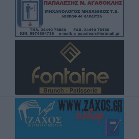
Γκαρσία
5 Αυγούστου 2026, 07:51
Αρχιτεκτονικές μελέτες “VAIU”: Μια πιο
μοντέρνα εκδοχή του χώρου σας, με άνεση,
κομψότητα & στυλ!
4 Αυγούστου 2026, 23:32
Με το δεξί στο τουρνουά Masters 1000 του
Μόντρεαλ ο Στ. Τσιτσιπάς
4 Αυγούστου 2026, 23:24
Νέα απόφαση για επιχορηγήσεις πληγέντων
στην Π.Ε. Καρδίτσας από τις πλημμύρες του
Σεπτεμβρίου 2023
4 Αυγούστου 2026, 23:05
Κόλλησε στο μηδέν ο Ολυμπιακός με τη
Ναϊμέγκεν
4 Αυγούστου 2026, 22:55
Πριν τις 15 Αυγούστου αναμένεται η