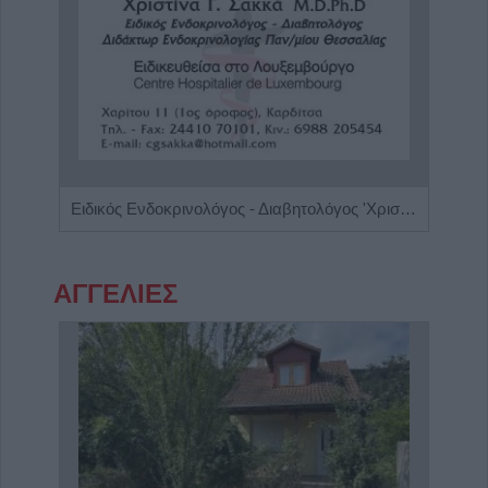
Χειρουργός Ωτορινολαρυγγολόγος "Θωμάς Γ. Καφφές"
Ειδικός Ενδοκρινολόγος - Διαβητολόγος 'Χριστίνα Γ. Σακκά'
ΑΓΓΕΛΙΕΣ