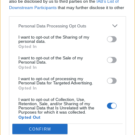
also be disclosed by us to third parties on the
IAB’s List of
Την Κυριακή 9 Αυγούστου το 40ήμερο
Downstream Participants
that may further disclose it to other
μνημόσυνο της Κωνσταντίας
third parties.
Αναγνωστοπούλου
Personal Data Processing Opt Outs
5 Αυγούστου 2026, 10:36
Το Σάββατο 8 Αυγούστου το ετήσιο
I want to opt-out of the Sharing of my
personal data.
μνημόσυνο της Παρασκευής Καϊτσιώτου
Opted In
5 Αυγούστου 2026, 10:32
I want to opt-out of the Sale of my
Ανάκληση ειδικής αθλητικής αναγνώρισης
Personal Data.
Opted In
για τέσσερα ποδοσφαιρικά σωματεία της
Καρδίτσας
I want to opt-out of processing my
Personal Data for Targeted Advertising.
5 Αυγούστου 2026, 10:15
Opted In
8.000 επιδοτούμενες θέσεις στο πρόγραμμα
απασχόλησης ανέργων 55 ετών και άνω της
I want to opt-out of Collection, Use,
Retention, Sale, and/or Sharing of my
ΔΥΠΑ, διεκδικούν διάφοροι φορείς
Personal Data that Is Unrelated with the
Purposes for which it was collected.
5 Αυγούστου 2026, 10:08
Opted Out
27ος Κολυμβητικός Διάπλους Λίμνης
CONFIRM
Πλαστήρα: Οι νικητές των αγώνων