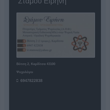
'Στάμου Ειρήνη'
Βότση 2, Καρδίτσα 43100
Ψυχολόγοι
6947822838