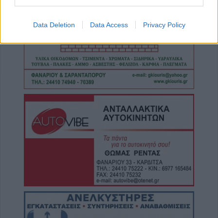
5 Αυγούστου 2026, 09:50
Θανατηφόρο τροχαίο για 33χρονο
Data Deletion
Data Access
Privacy Policy
μοτοσικλετιστή στην Πιερία
5 Αυγούστου 2026, 09:17
Τουρισμός για Όλους: Ανοίγει την Τετάρτη 5
Αυγούστου η πλατφόρμα - Ανά ΑΦΜ οι
πρώτες ημέρες των αιτήσεων
5 Αυγούστου 2026, 09:15
Την Κυριακή 9 Αυγούστου το ετήσιο
μνημόσυνο του Γεώργιου Διαμάντη
5 Αυγούστου 2026, 08:25
Προκριματικά Champions League:
Προβάδισμα με... buzzer-beater η Λέφσκι,
«ματσάρα» 3-3 στο Σεν Ζιλουάζ-Μπόντο/
Γκλιμτ
5 Αυγούστου 2026, 07:55
Στον Παναθηναϊκό με δανεισμό ο Λιβάι