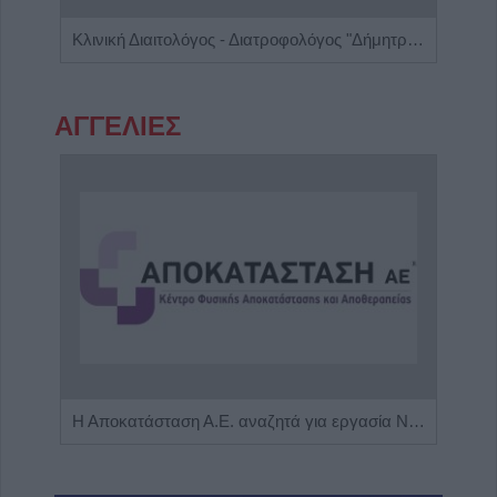
Κέντρο Ειδικών Θεραπειών Παιδιού 'Ανάπτυξη 'Λόγου'
Κλινική Διαιτολόγος - Διατροφολόγος "Δήμητρα Λ. Στρατίκη"
ΑΓΓΕΛΙΕΣ
Πωλείται μονοκατοικία τριών επιπέδων στο καταπράσινο Πευκόφυτο Καρδίτσας
Η Αποκατάσταση Α.Ε. αναζητά για εργασία Νοσηλευτές και Βοηθούς Νοσηλευτές