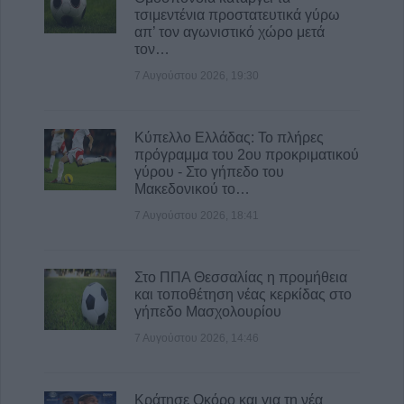
Γ. Καραβίδας: "Ο Αύγουστος, τα πανηγύρια
τσιμεντένια προστατευτικά γύρω
απ’ τον αγωνιστικό χώρο μετά
και οι «χορηγίες» με θέμα τα κοινά μας
τον…
αγαθά"
7 Αυγούστου 2026, 19:30
8 Αυγούστου 2026, 08:17
Λαμία: Απατεώνες άρπαξαν μεγάλο
χρηματικό ποσό από ηλικιωμένη
Κύπελλο Ελλάδας: Το πλήρες
7 Αυγούστου 2026, 21:19
πρόγραμμα του 2ου προκριματικού
γύρου - Στο γήπεδο του
Τοποθετήθηκε ο νέος χλοοτάπητας στο
Μακεδονικού το…
Δημοτικό Γήπεδο Μουζακίου (+Φώτο)
7 Αυγούστου 2026, 18:41
7 Αυγούστου 2026, 20:56
Στο ΠΠΑ Θεσσαλίας η προμήθεια
και τοποθέτηση νέας κερκίδας στο
γήπεδο Μασχολουρίου
7 Αυγούστου 2026, 14:46
Κράτησε Οκόρο και για τη νέα