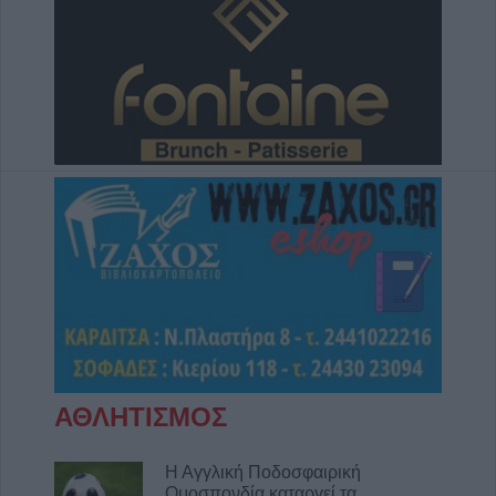
συγκεκριμένες εκτάσεις του Δήμου
Μουζακίου
8 Αυγούστου 2026, 09:29
Το Σάββατο 8 Αυγούστου η κηδεία του
Λεωνίδα Μητρίτσα
8 Αυγούστου 2026, 09:21
e-ΕΦΚΑ και ΔΥΠΑ: 56,7 εκατ. ευρώ σε
58.370 δικαιούχους από 10 έως 14
Αυγούστου
8 Αυγούστου 2026, 09:12
Ο Δήμος Σοφάδων παρουσιάζει τον Λεωνίδα
Μπαλάφα στη Λουτροπηγή
8 Αυγούστου 2026, 09:09
Το εβδομαδιαίο πρόγραμμα (10-16/8) της
ΑΘΛΗΤΙΣΜΟΣ
Κινητής Αστυνομικής Μονάδας στην Π.Ε.
Καρδίτσας
Η Αγγλική Ποδοσφαιρική
8 Αυγούστου 2026, 08:22
Ομοσπονδία καταργεί τα