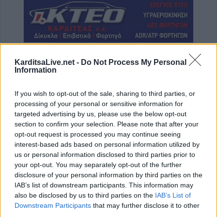
KarditsaLive.net -
Do Not Process My Personal
Information
ΤΕΛΕΥΤΑΙΑ ΝΕΑ
If you wish to opt-out of the sale, sharing to third parties, or
processing of your personal or sensitive information for
Ακυρώθηκε απόφαση του Περιφερειάρχη
targeted advertising by us, please use the below opt-out
Θεσσαλίας Δημ. Κουρέτα για το θαλάσσιο
section to confirm your selection. Please note that after your
σκι στη λίμνη Σμοκόβου
opt-out request is processed you may continue seeing
interest-based ads based on personal information utilized by
8 Αυγούστου 2026, 13:44
us or personal information disclosed to third parties prior to
Συνεδρίαση Επιτροπής Εκτίμησης Κινδύνου
your opt-out. You may separately opt-out of the further
για τους ισχυρούς ανέμους και τις υψηλές
disclosure of your personal information by third parties on the
θερμοκρασίες
IAB’s list of downstream participants. This information may
also be disclosed by us to third parties on the
IAB’s List of
8 Αυγούστου 2026, 13:30
Downstream Participants
that may further disclose it to other
Την Κυριακή 9 Αυγούστου η κηδεία του
third parties.