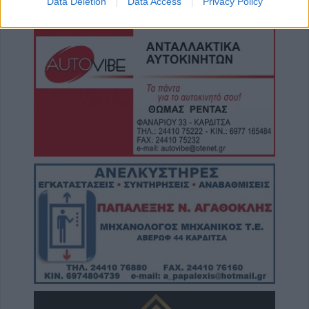
Data Deletion
Data Access
Privacy Policy
Μητρίτσα
8 Αυγούστου 2026, 12:04
Την Κυριακή 9 Αυγούστου η κηδεία της
Βαΐας Κανέλη
8 Αυγούστου 2026, 11:39
Προσωρινή διακοπή νερού από τη ΔΕΥΑΚ
λόγω βλάβης στο κέντρο της Καρδίτσας
8 Αυγούστου 2026, 11:27
Τρίκαλα: Στα 1.352 μέτρα, δημιουργήθηκε
ένας μοναδικός χώρος αναψυχής στο
υψηλότερο χωριό της Θεσσαλίας, το Στεφάνι
8 Αυγούστου 2026, 10:34
Κων. Λαμπρόπουλος: Με άδεια κατάληψης
κοινόχρηστων χώρων η συντριπτική
πλειοψηφία των καταστημάτων
8 Αυγούστου 2026, 10:29
Παράταση απαγόρευση θήρας σε