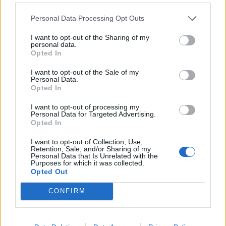
Αντώνιου Ηλ. Αντωνίου
Personal Data Processing Opt Outs
8 Αυγούστου 2026, 13:02
Βλάβη στο δίκτυο υδροδότησης του Παλαμά
I want to opt-out of the Sharing of my
personal data.
το μεσημέρι του Σαββάτου (8/8)
Opted In
8 Αυγούστου 2026, 12:34
I want to opt-out of the Sale of my
Λυκαβηττός: Πτώμα σε προχωρημένη σήψη
Personal Data.
εντοπίστηκε κοντά στους Αγίους Ισιδώρους
Opted In
8 Αυγούστου 2026, 12:26
I want to opt-out of processing my
Personal Data for Targeted Advertising.
Απάτη με πρόσχημα τη διακοπή ρεύματος
Opted In
στη Φαρκαδόνα – 1.500 ευρώ και
κοσμήματα
I want to opt-out of Collection, Use,
Retention, Sale, and/or Sharing of my
8 Αυγούστου 2026, 12:23
Personal Data that Is Unrelated with the
Purposes for which it was collected.
“Take a break…. μ’ έναν απολαυστικό king
Opted Out
coffee!”
CONFIRM
8 Αυγούστου 2026, 12:22
Συλλυπητήριο μήνυμα της Ν.Ε. ΣΥΡΙΖΑ-ΠΣ
Καρδίτσας για την απώλεια του Λεωνίδα