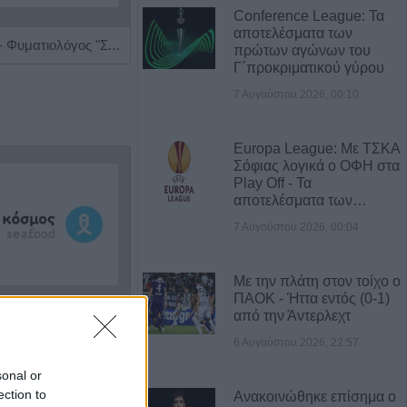
Conference League: Τα
αποτελέσματα των
Πνευμονολόγος - Φυματιολόγος "Σταυρούλα Δ. Νούκα"
Ειδικός Παθολόγος - Διαβητολόγος 'Κωνσταντίνος Απ. Κουτσιανάς"
πρώτων αγώνων του
Γ΄προκριματικού γύρου
7 Αυγούστου 2026, 00:10
Europa League: Με ΤΣΚΑ
Σόφιας λογικά ο ΟΦΗ στα
Play Off - Τα
αποτελέσματα των…
7 Αυγούστου 2026, 00:04
Με την πλάτη στον τοίχο ο
ΠΑΟΚ - Ήττα εντός (0-1)
από την Άντερλεχτ
Η εταιρεία ΘΑΛΑΣΣΙΟΣ ΚΟΣΜΟΣ Α.Ε.Β.Ε. επιθυμεί να προσλάβει Αποθηκάριο
Πωλείται μονοκατοικία τριών επιπέδων στο καταπράσινο Πευκόφυτο Καρδίτσας
6 Αυγούστου 2026, 22:57
sonal or
Α ΝΕΑ
ection to
Ανακοινώθηκε επίσημα ο