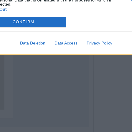
lected.
7 Αυγούστου 2026, 10:00
Out
Γουδί: Θανατηφ
53χρονης γυναίκ
CONFIRM
όροφο πολυκατο
7 Αυγούστου 2026, 09:22
Data Deletion
Data Access
Privacy Policy
Μητέρα και γιος 
μετωπική ΙΧ με 
δρόμο Αμφίπολη
7 Αυγούστου 2026, 09:00
Μία προσφορά κ
για τον ανάδοχο
εργασίες αποκα
κοινόχρηστων χ
«Daniel» στο Δ
7 Αυγούστου 2026, 08:56
Το Σάββατο 8 Αυ
του Χρήστου Φρ