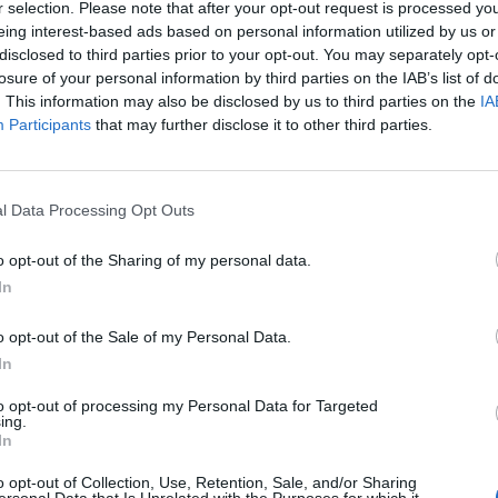
r selection. Please note that after your opt-out request is processed y
Άκυρες οι εγκύκ
eing interest-based ads based on personal information utilized by us or
αναρτώνται στις
disclosed to third parties prior to your opt-out. You may separately opt-
φορέων του δημ
losure of your personal information by third parties on the IAB’s list of
Καποδιστρίου 13,
Οκτωβρίου 202
. This information may also be disclosed by us to third parties on the
IA
Καρδίτσα 43100
Participants
that may further disclose it to other third parties.
7 Αυγούστου 2026, 10:42
Ταϊλάνδη: Έφηβ
6973452185 -
παππού και γιαγι
6976334612
l Data Processing Opt Outs
6 άτομα στο σχο
Ιστοσελίδα
7 Αυγούστου 2026, 10:37
o opt-out of the Sharing of my personal data.
Δωρεάν κρατική 
In
αποκατάσταση ζη
που επλήγησαν 
o opt-out of the Sale of my Personal Data.
της 12ης Μαρτίο
In
Αργιθέας
to opt-out of processing my Personal Data for Targeted
7 Αυγούστου 2026, 10:19
ing.
In
Την Παρασκευή 
κηδεία του Κωνσ
o opt-out of Collection, Use, Retention, Sale, and/or Sharing
Βασιλάκη
ersonal Data that Is Unrelated with the Purposes for which it