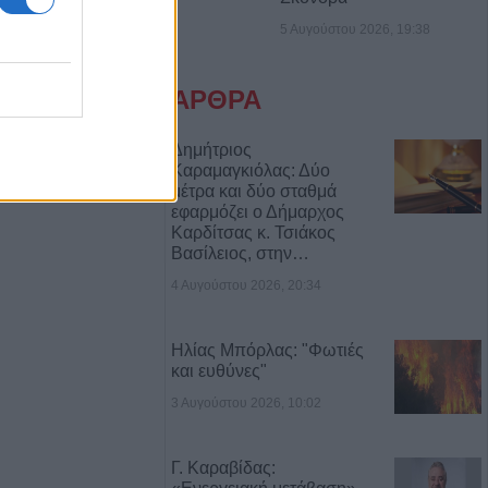
5 Αυγούστου 2026, 19:38
όρα πτώση
ας από τον 5ο
ΑΡΘΡΑ
ικίας
Δημήτριος
Καραμαγκιόλας: Δύο
νεκροί σε
μέτρα και δύο σταθμά
φορτηγό στο
εφαρμόζει ο Δήμαρχος
ς - Δράμας
Καρδίτσας κ. Τσιάκος
Βασίλειος, στην…
αι έκπτωση 1%
4 Αυγούστου 2026, 20:34
 του έργου
τάστασης
Ηλίας Μπόρλας: "Φωτιές
ώρων μετά τον
και ευθύνες"
ήμο Καρδίτσας
3 Αυγούστου 2026, 10:02
γούστου η κηδεία
αγγίδη
Γ. Καραβίδας: