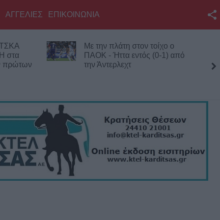
ΑΓΓΕΛΙΕΣ
ΕΠΙΚΟΙΝΩΝΙΑ
Facebook
 ΤΣΚΑ
Με την πλάτη στον τοίχο ο
Twitter
Η στα
ΠΑΟΚ - Ήττα εντός (0-1) από
ων πρώτων
την Άντερλεχτ
YouTube
τέσσ
Αναζήτηση
RSS
Επικοινωνία με το
KarditsaLive.Net