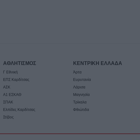
6 Αυγούστου 2026, 23:51
Με την πλάτη στ
Ήττα εντός (0-1)
Άντερλεχτ
6 Αυγούστου 2026, 22:57
Πλήρως επισκέψ
αρχαιολογικοί χώ
Καρδίτσας, δυνα
ΑΘΛΗΤΙΣΜΟΣ
ΚΕΝΤΡΙΚΗ ΕΛΛΑΔΑ
και σε άλλους τέ
Γ Εθνική
Άρτα
6 Αυγούστου 2026, 22:48
ΕΠΣ Καρδίτσας
Ευρυτανία
Σύγκρουση δύο 
ΑΣΚ
Λάρισα
Γερμανία – Πάν
Α1 ΕΣΚΑΘ
Μαγνησία
τραυματίες
ΣΠΑΚ
Τρίκαλα
6 Αυγούστου 2026, 21:11
Ελπίδες Καρδίτσας
Φθιώτιδα
Στίβος
Συρία: Δύο νεκρο
τραυματίες από 
λεωφορείο