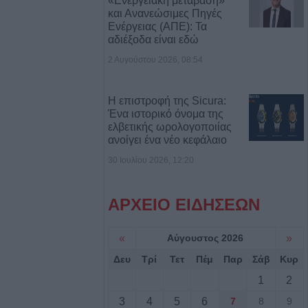
«Ενεργειακή μετάβαση»
και Ανανεώσιμες Πηγές
Ενέργειας (ΑΠΕ): Τα
ιμοδοσίας: Στις
αδιέξοδα είναι εδώ
εριοχές από τον
Νείλου ο Δήμος
2 Αυγούστου 2026, 08:54
Η επιστροφή της Sicura:
gue: Τα
Ένα ιστορικό όνομα της
ελβετικής ωρολογοποιίας
των πρώτων
ανοίγει ένα νέο κεφάλαιο
ροκριματικού
30 Ιουλίου 2026, 12:20
 Με ΤΣΚΑ Σόφιας
ΑΡΧΕΙΟ ΕΙΔΗΣΕΩΝ
 Play Off - Τα
των πρώτων
«
Αύγουστος 2026
»
προκριματικό
Δευ
Τρί
Τετ
Πέμ
Παρ
Σάβ
Κυρ
1
2
ar”: 12 χρόνια
 σταθερή αξία!
3
4
5
6
7
8
9