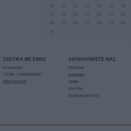
10
11
12
13
14
15
16
ον τοίχο ο ΠΑΟΚ -
17
18
19
20
21
22
23
 από την
24
25
26
27
28
29
30
31
ιμοι δύο
ροι στο ν.
τότητα επίσκεψης
ΣΧΕΤΙΚΑ ΜΕ ΕΜΑΣ
ΑΚΟΛΟΥΘΗΣΤΕ ΜΑΣ
σσερις
Επικοινωνία
Facebook
Γ.Ε.ΜΗ.: 129895403000
Instagram
τραμ στη
ΟΡΟΙ ΧΡΗΣΗΣ
Twitter
ω από 20
YouTube
Συνδρομή στο RSS
ί και 13
έκρηξη βόμβας σε