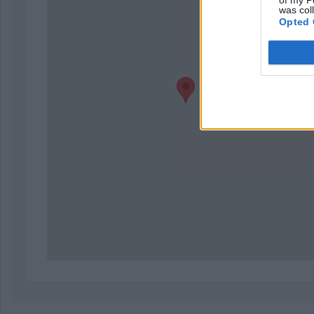
was col
Opted 