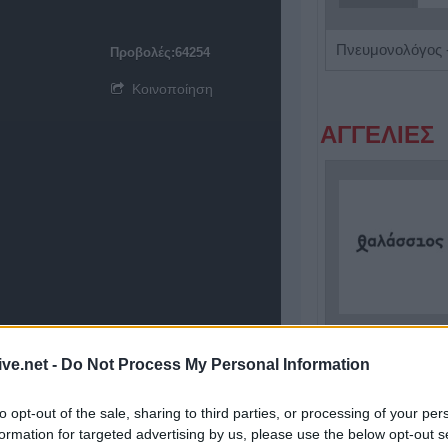
Κέντρο Λογοθεραπείας 'Τέχνη Λόγου & Μάθησης'
Προβολές:64254
Κοινοποίηση
ΑΓΓΕΛΙΕΣ
Η Αποκατάσταση Α.Ε. αναζητά για εργασία Νοσηλευτές και Βοηθούς Νοσηλευτές
ive.net -
Do Not Process My Personal Information
to opt-out of the sale, sharing to third parties, or processing of your per
ΤΕΛΕΥΤΑΙ
formation for targeted advertising by us, please use the below opt-out s