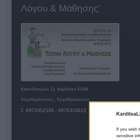
Λόγου & Μάθησης'
Καποδιστρίου 13, Καρδίτσα 43100
Λογοθεραπευτές - Εργοθεραπευτές
6973452185 - 6976334612
KarditsaL
If you wish 
sensitive in