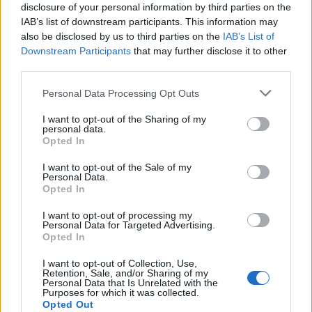
disclosure of your personal information by third parties on the
IAB’s list of downstream participants. This information may
9 Αυγούστου 2026, 09:14
also be disclosed by us to third parties on the
IAB’s List of
Υπ. Μεταφορών: Οριστική λύση στο ζήτημα
Downstream Participants
that may further disclose it to other
των πινακίδων κυκλοφορίας - Ποιές αλλαγές
third parties.
θα γίνουν
Personal Data Processing Opt Outs
9 Αυγούστου 2026, 08:17
Την Κυριακή 9 Αυγούστου η κηδεία του
I want to opt-out of the Sharing of my
Αθανάσιου Λαζαρίδη
personal data.
Opted In
9 Αυγούστου 2026, 08:05
I want to opt-out of the Sale of my
Υψηλός κίνδυνος πυρκαγιάς την Κυριακή
Personal Data.
(9/8) σε μεγάλο τμήμα του ν. Καρδίτσας και
Opted In
της υπόλοιπης Θεσσαλίας
I want to opt-out of processing my
8 Αυγούστου 2026, 22:58
Personal Data for Targeted Advertising.
Opted In
Ανασύρθηκε χωρίς τις αισθήσεις του
ηλικιωμένος από πηγάδι σε οικισμό της
I want to opt-out of Collection, Use,
Αλεξανδρούπολης
Retention, Sale, and/or Sharing of my
Personal Data that Is Unrelated with the
Purposes for which it was collected.
8 Αυγούστου 2026, 21:54
Opted Out