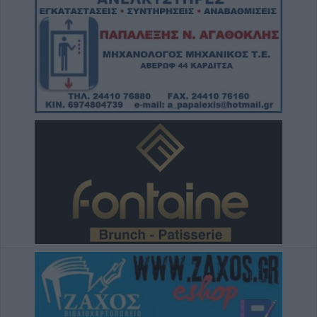
Κωνσταντίνου Πλεξίδα
8 Αυγούστου 2026, 19:13
Την Κυριακή 9 Αυγούστου η κηδεία της
Θωμαΐτσας Τσιούκα
8 Αυγούστου 2026, 17:42
Μετώπη: Χωρίς τις αισθήσεις του
ανασύρθηκε από την θάλασσα 43χρονος
8 Αυγούστου 2026, 17:14
Σε αναζήτηση λύσης για το χρόνιο
πρόβλημα των ανεπιτήρητων βοοειδών σε
κοινότητες του Δήμου Παλαμά
8 Αυγούστου 2026, 14:49
Ακυρώθηκε απόφαση του Περιφερειάρχη
Θεσσαλίας Δημ. Κουρέτα για το θαλάσσιο
σκι στη λίμνη Σμοκόβου
8 Αυγούστου 2026, 13:44
Συνεδρίαση Επιτροπής Εκτίμησης Κινδύνου