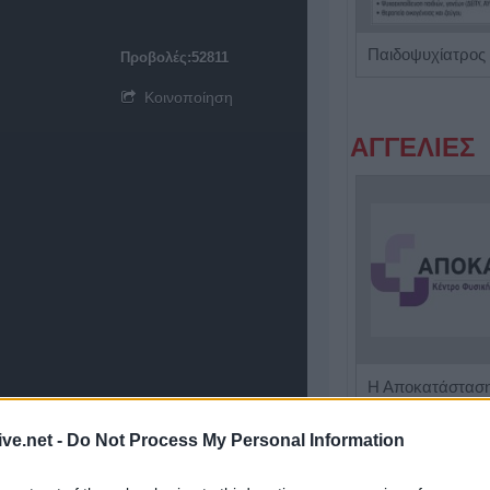
Παιδίατρος - Νεογνολόγος "Κάριν Αδάμου - Kraaijenbrink"
Παιδοψυχίατρος 
Προβολές:52811
Κοινοποίηση
ΑΓΓΕΛΙΕΣ
Η εταιρεία ΘΑΛΑΣΣΙΟΣ ΚΟΣΜΟΣ Α.Ε.Β.Ε. επιθυμεί να προσλάβει Αποθηκάριο
ive.net -
Do Not Process My Personal Information
ΤΕΛΕΥΤΑΙ