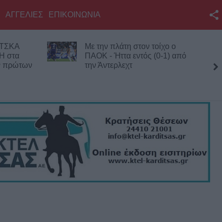
ΑΓΓΕΛΙΕΣ
ΕΠΙΚΟΙΝΩΝΙΑ
Facebook
 ΤΣΚΑ
Με την πλάτη στον τοίχο ο
Twitter
Η στα
ΠΑΟΚ - Ήττα εντός (0-1) από
ων πρώτων
την Άντερλεχτ
YouTube
τέσσ
Αναζήτηση
RSS
Επικοινωνία με το
KarditsaLive.Net