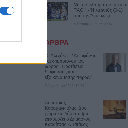
Με την πλάτη στον τοίχο ο
γούστου η κηδεία
ΠΑΟΚ - Ήττα εντός (0-1)
υ
από την Άντερλεχτ
6 Αυγούστου 2026, 22:57
ς: Το πλήρες
2ου
ΑΡΘΡΑ
ύρου - Στο
εδονικού το
Φ. Αλεξάκος: "Αδιαφάνεια
ρης
και δημοσιονομικός
χώρος - Προτάσεις
διαφάνειας και
γούστου η κηδεία
εξοικονόμησης πόρων"
Βρέκου
7 Αυγούστου 2026, 12:29
των Πολιτών:
Δημήτριος
τος, τους όρους,
Καραμαγκιόλας: Δύο
ον φορέα
μέτρα και δύο σταθμά
ων κολυμβητικών
εφαρμόζει ο Δήμαρχος
εριφερειακής
Καρδίτσας κ. Τσιάκος