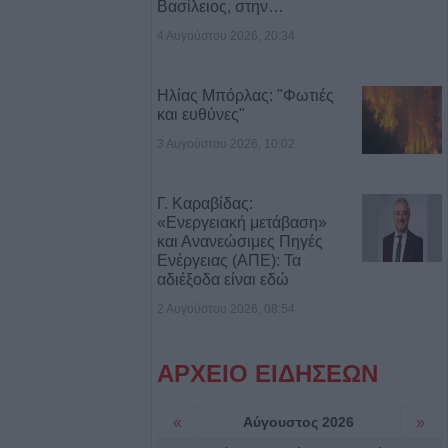
Βασίλειος, στην…
4 Αυγούστου 2026, 20:34
τιά σε δύσβατο
υμπο –
Ηλίας Μπόρλας: "Φωτιές
υνάμεις στο
και ευθύνες"
3 Αυγούστου 2026, 10:02
 πυροσβεστικές
Γ. Καραβίδας:
υρκαγιά σε
«Ενεργειακή μετάβαση»
ταση στο Στεφάνι
και Ανανεώσιμες Πηγές
Ενέργειας (ΑΠΕ): Τα
αδιέξοδα είναι εδώ
2 Αυγούστου 2026, 08:54
γούστου η κηδεία
ρβανίτη - Αδάμου
ΑΡΧΕΙΟ ΕΙΔΗΣΕΩΝ
έξοδος του
ιάδες επιβάτες
«
Αύγουστος 2026
»
τα λιμάνια