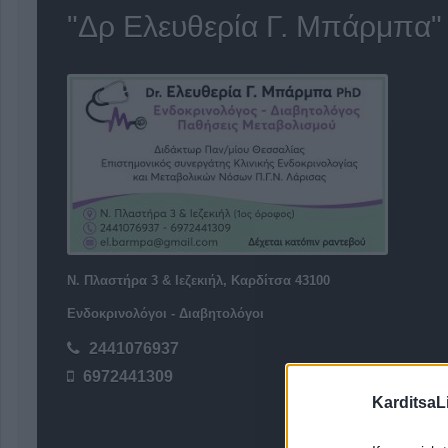
"Δρ Ελευθερία Γ. Μπάρμπα"
Ν. Πλαστήρα 3 & Ιεζεκιήλ, Καρδίτσα 43100
Ενδοκρινολόγοι - Διαβητολόγοι
2441076937
6972441309
KarditsaL