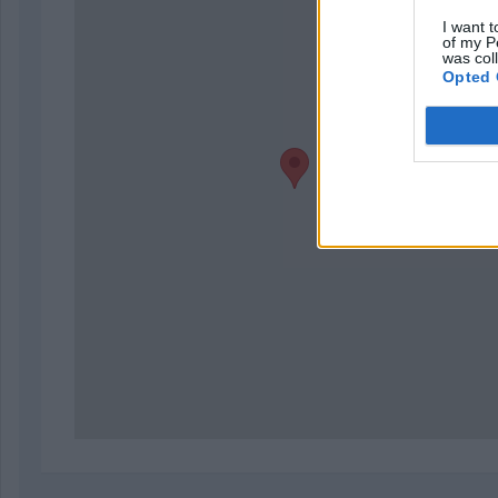
I want t
of my P
was col
Opted 