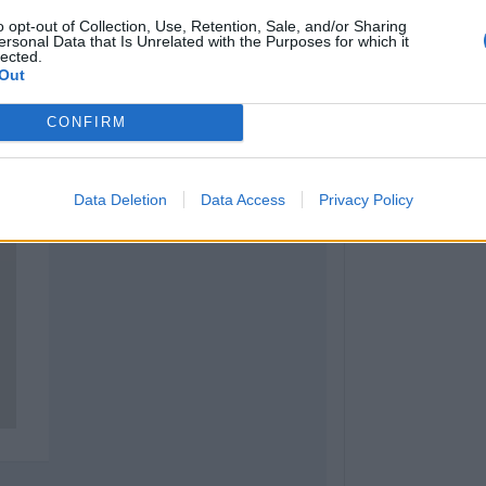
7 Αυγούστου 2026, 19:30
o opt-out of Collection, Use, Retention, Sale, and/or Sharing
Το Σάββατο 8 Αυ
ersonal Data that Is Unrelated with the Purposes for which it
lected.
της Μάχης Νίκο
Out
7 Αυγούστου 2026, 19:18
Κύπελλο Ελλάδα
CONFIRM
πρόγραμμα του 
προκριματικού γ
γήπεδο του Μακ
Data Deletion
Data Access
Privacy Policy
Αναγέννηση - Ά
7 Αυγούστου 2026, 18:41
Το Σάββατο 8 Αυ
της Αθανασίας 
7 Αυγούστου 2026, 18:20
Συμμαχία Υπέρ 
Σκιές για το κόσ
τον τρόπο και τ
δημοπράτησης τ
δεξαμενών της Π