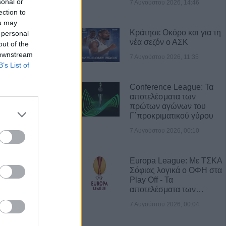
sonal or
7 Αυγούστου 2026, 14:46
ι στο Ζάρκο
ection to
ou may
ταμένες
Κράτησε Οκόρο και για τη
 personal
Φώτο)
νέα σεζόν ο ΑΣΚ
out of the
 downstream
7 Αυγούστου 2026, 11:35
: Ανοίγει ο
B’s List of
δύσεις 263,5
Conference League: Τα
αποτελέσματα των
πρώτων αγώνων του
Γ΄προκριματικού γύρου
3,58 εκατ. ευρώ
ύχους για την
7 Αυγούστου 2026, 00:10
των
Europa League: Με ΤΣΚΑ
σφαιρική
Σόφιας λογικά ο ΟΦΗ στα
αργεί τα
Play Off - Τα
αποτελέσματα των…
στατευτικά γύρω
ικό χώρο μετά τον
7 Αυγούστου 2026, 00:04
ιριστή