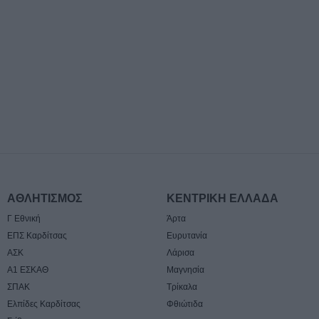
7 Αυγούστου 2026, 16:36
ΥΠΑΑΤ: Πρόσθετ
εκατ. ευρώ για 
κτηνοτροφίας
7 Αυγούστου 2026, 16:06
2,3 εκατ. ευρώ α
Παιδείας για τη 
στο Πανεπιστήμ
7 Αυγούστου 2026, 15:39
Υπεγράφη η σύμ
για την αποκατά
ΑΘΛΗΤΙΣΜΟΣ
ΚΕΝΤΡΙΚΗ ΕΛΛΑΔΑ
οδικό δίκτυο των
Γ Εθνική
Άρτα
Βραγκιανών, Στε
ΕΠΣ Καρδίτσας
Ευρυτανία
Καρυάς, Ελληνι
ΑΣΚ
Λάρισα
7 Αυγούστου 2026, 15:34
Α1 ΕΣΚΑΘ
Μαγνησία
Ιερά Μητρόπολη
ΣΠΑΚ
Τρίκαλα
Μητροπολίτη κ. 
Ελπίδες Καρδίτσας
Φθιώτιδα
διήμερο 8 & 9 Α