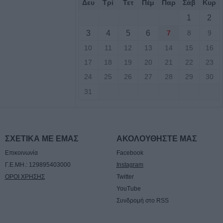
Δευ
Τρί
Τετ
Πέμ
Παρ
Σάβ
Κυρ
1
2
οι πόροι 12,5
3
4
5
6
7
8
9
την προστασία της
10
11
12
13
14
15
16
17
18
19
20
21
22
23
πό το Υπ.
24
25
26
27
28
29
30
φοιτητική στέγη
31
ιο Θεσσαλίας
βαση του έργου
σταση ζημιών στο
ΣΧΕΤΙΚΑ ΜΕ ΕΜΑΣ
ΑΚΟΛΟΥΘΗΣΤΕ ΜΑΣ
 Τ.Κ.
Επικοινωνία
Facebook
φανιάδας,
Γ.Ε.ΜΗ.: 129895403000
Instagram
κών και Δροσάτου
ΟΡΟΙ ΧΡΗΣΗΣ
Twitter
YouTube
: Πρόγραμμα
Συνδρομή στο RSS
Τιμόθεου το
υγούστου