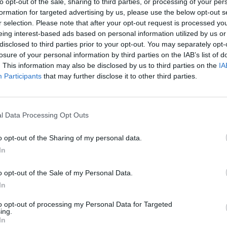
to opt-out of the sale, sharing to third parties, or processing of your per
Σφοδρό μπουρίν
formation for targeted advertising by us, please use the below opt-out s
r selection. Please note that after your opt-out request is processed y
Τρικάλων – Εκτε
eing interest-based ads based on personal information utilized by us or
καταστροφές (+
disclosed to third parties prior to your opt-out. You may separately opt-
7 Αυγούστου 2026, 19:51
Ν. Πλαστήρα 3 &
losure of your personal information by third parties on the IAB’s list of
Σχέδια Βελτίωσης
. This information may also be disclosed by us to third parties on the
IA
Ιεζεκιήλ, Καρδίτσα
δρόμος για επεν
Participants
that may further disclose it to other third parties.
43100
εκατ. ευρώ
7 Αυγούστου 2026, 19:41
2441076937
l Data Processing Opt Outs
Καταβλήθηκαν 3
6972441309
σε 67.746 δικαιο
Ιστοσελίδα
o opt-out of the Sharing of my personal data.
αγορά λιπασμά
In
7 Αυγούστου 2026, 19:35
Η Αγγλική Ποδο
o opt-out of the Sale of my Personal Data.
Ομοσπονδία κατ
In
τσιμεντένια προ
απ’ τον αγωνιστ
to opt-out of processing my Personal Data for Targeted
ing.
θάνατο ποδοσφα
In