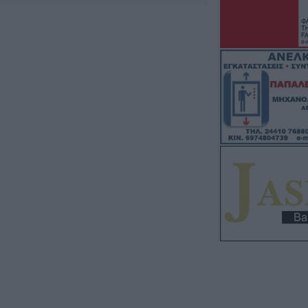
κατηγορούμενοι 
πυρκαγιά στη Βο
δίκτυο μεταφορ
αιολικό πάρκο η
πυρκαγιάς
7 Αυγούστου 2026, 11:42
Κράτησε Οκόρο κ
σεζόν ο ΑΣΚ
7 Αυγούστου 2026, 11:35
Εργατικό Κέντρο
"Κάτω τα χέρια 
του Εργατικού Κ
7 Αυγούστου 2026, 11:20
Το Σάββατο 8 Αυ
του Χρήστου Αρ
7 Αυγούστου 2026, 11:17
Δίκτυο Αλληλεγγ
στην Παλαιστίνη