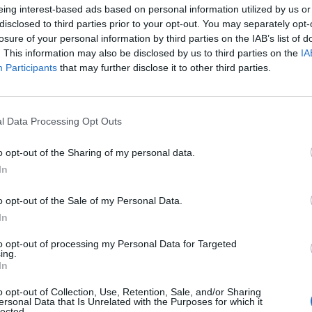
eing interest-based ads based on personal information utilized by us or
disclosed to third parties prior to your opt-out. You may separately opt-
losure of your personal information by third parties on the IAB’s list of
. This information may also be disclosed by us to third parties on the
IA
Participants
that may further disclose it to other third parties.
Ν. Πλαστήρα 3 &
ΤΕΛΕΥΤΑΙ
Ιεζεκιήλ, Καρδίτσα
43100
Το Σάββατο 8 Αυ
l Data Processing Opt Outs
της Βάιας Χασο
2441076937
o opt-out of the Sharing of my personal data.
7 Αυγούστου 2026, 13:14
6972441309
In
Στο 3,4% ο πλη
Ιούλιο του 2026
Ιστοσελίδα
o opt-out of the Sale of my Personal Data.
ΕΛΣΤΑΤ
In
7 Αυγούστου 2026, 13:03
Μαγνησία: Χωρίς
to opt-out of processing my Personal Data for Targeted
ing.
της ανασύρθηκε
In
Άφησσο
o opt-out of Collection, Use, Retention, Sale, and/or Sharing
7 Αυγούστου 2026, 13:00
ersonal Data that Is Unrelated with the Purposes for which it
lected.