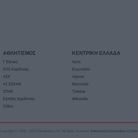
2026: Πανελλαδ
σε νησιά, βουνά 
ενάντια στη γενο
Παλαιστίνη"
7 Αυγούστου 2026, 11:06
ΛΑ.ΣΥ. Θεσσαλία
περιφερειακή α
ΑΘΛΗΤΙΣΜΟΣ
ΚΕΝΤΡΙΚΗ ΕΛΛΑΔΑ
κάνει πως δεν β
Γ Εθνική
Άρτα
συνεχιζόμενη εδ
ΕΠΣ Καρδίτσας
Ευρυτανία
ρύπανση του Γ
ΑΣΚ
Λάρισα
ποταμού"
Α1 ΕΣΚΑΘ
Μαγνησία
7 Αυγούστου 2026, 10:59
ΣΠΑΚ
Τρίκαλα
Άκυρες οι εγκύκ
Ελπίδες Καρδίτσας
Φθιώτιδα
αναρτώνται στις
Στίβος
φορέων του δημ
Οκτωβρίου 202
7 Αυγούστου 2026, 10:42
Copyright © 2009 - 2026 Karditsalive.net. All rights reserved.
Κατασκευή ιστοσελίδων Centiv
Ταϊλάνδη: Έφηβ