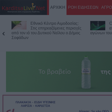
ΑΡΧΙΚΗ
ΡΟΗ ΕΙΔΗΣΕΩΝ
ΑΓΡΟ
θνικό Κέντρο Αιμοδοσίας:
Conference League
τις επηρεαζόμενες περιοχές
αποτελέσματα των
του Δυτικού Νείλου ο Δήμος
αγώνων του Γ΄προκριματικού 