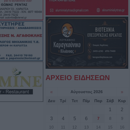
για την μεγάλη
ιωτία - Από
άς ρεύματος από
 έναρξη της
αι για τη νέα
 Καρδίτσας:
ΑΡΧΕΙΟ ΕΙΔΗΣΕΩΝ
από τον πρόεδρο
έντρου Λάρισας"
«
Αύγουστος 2026
»
γούστου η κηδεία
Δευ
Τρί
Τετ
Πέμ
Παρ
Σάβ
Κυρ
χ. Παπαλέξη
1
2
3
4
5
6
7
8
9
ύης: "Λευτεριά
10
11
12
13
14
15
16
 - 9 Αυγούστου