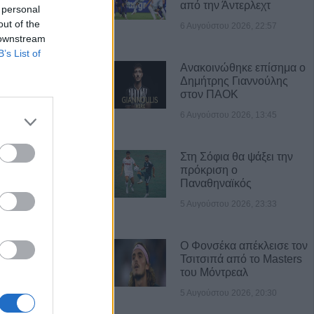
από την Άντερλεχτ
 personal
out of the
6 Αυγούστου 2026, 22:57
 downstream
B’s List of
Ανακοινώθηκε επίσημα ο
Δημήτρης Γιαννούλης
Α ΝΕΑ
στον ΠΑΟΚ
6 Αυγούστου 2026, 13:45
γούστου η κηδεία
μέρη
Στη Σόφια θα ψάξει την
πρόκριση ο
θωρισμός τον
Παναθηναϊκός
 σύμφωνα με την
5 Αυγούστου 2026, 23:33
 τις αισθήσεις
Ο Φονσέκα απέκλεισε τον
Τσιτσιπά από το Masters
 70χρονη στην
του Μόντρεαλ
5 Αυγούστου 2026, 20:30