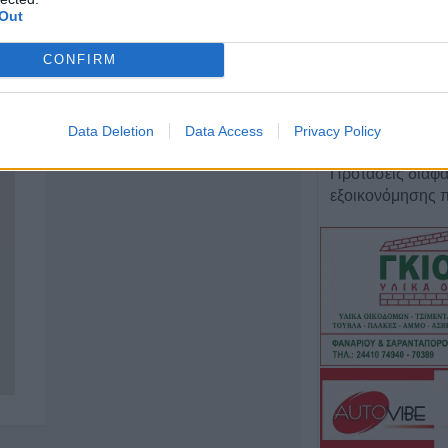
Συνελήφθη 31χρ
Out
Γερμανία που ε
Ευρωπαϊκό έντ
CONFIRM
για ανθρωποκτο
7 Αυγούστου 2026, 12:50
Φ. Αλεξάκος: "Αδ
Data Deletion
Data Access
Privacy Policy
δημοσιονομικός
Προτάσεις διαφά
εξοικονόμησης 
7 Αυγούστου 2026, 12:29
Μουσική βραδιά 8
Άγιο Βησσάριο
7 Αυγούστου 2026, 11:57
Συλλήψεις στην 
ρευματοκλοπή κ
του ΚΟΚ
7 Αυγούστου 2026, 11:48
Προφυλακίστηκα