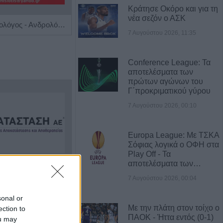
Κράτησε Οκόρο και για τη
νέα σεζόν ο ΑΣΚ
Χειρουργός Ουρολόγος - Ανδρολόγος "Γρηγόρης Α. Καρπενησιώτης"
Ειδικός Παθολόγος - Διαβητολόγος 'Κωνσταντίνος Απ. Κουτσιανάς"
7 Αυγούστου 2026, 11:35
Conference League: Τα
αποτελέσματα των
πρώτων αγώνων του
Γ΄προκριματικού γύρου
7 Αυγούστου 2026, 00:10
Europa League: Με ΤΣΚΑ
Σόφιας λογικά ο ΟΦΗ στα
Play Off - Τα
αποτελέσματα των…
Η Αποκατάσταση Α.Ε. αναζητά για εργασία Νοσηλευτές και Βοηθούς Νοσηλευτές
Η εταιρεία ΘΑΛΑΣΣΙΟΣ ΚΟΣΜΟΣ Α.Ε.Β.Ε. επιθυμεί να προσλάβει Αποθηκάριο
7 Αυγούστου 2026, 00:04
sonal or
Με την πλάτη στον τοίχο ο
ection to
ΠΑΟΚ - Ήττα εντός (0-1)
ou may