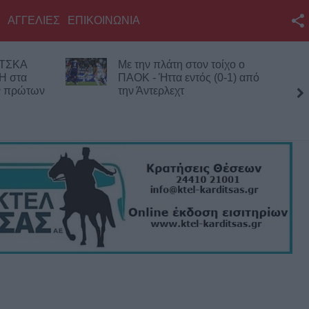
ΑΓΓΕΛΙΕΣ
ΕΠΙΚΟΙΝΩΝΙΑ
Facebook
Με την πλάτη στον τοίχο ο
Πλήρως επισ
Twitter
ΠΑΟΚ - Ήττα εντός (0-1) από
αρχαιολογικο
την Άντερλεχτ
Καρδίτσας, 
YouTube
επίσκεψης κα
τέσσερις
Αναζήτηση
RSS
Επικοινωνία με το
KarditsaLive.Net