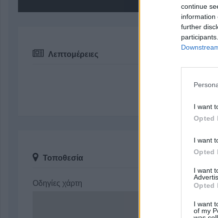
continue se
information 
further disc
participants
Downstream 
Λεπτομέρειες
Persona
I want t
Opted 
I want t
Opted 
Τοποθεσία
I want 
Advertis
Οδηγίες χάρτη
Opted 
I want t
of my P
was col