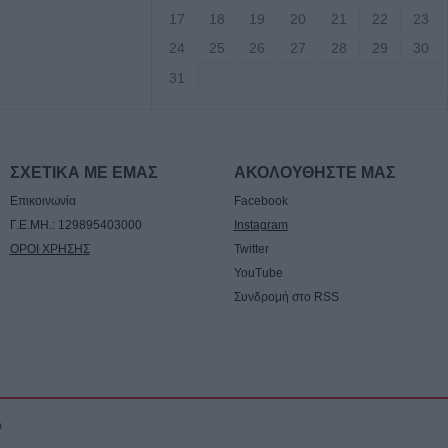
17
18
19
20
21
22
23
ική ημέρα δράσης
και πόλεις
24
25
26
27
28
29
30
κτονία στην
31
ς: "Η
ρχή Θεσσαλίας
ΣΧΕΤΙΚΑ ΜΕ ΕΜΑΣ
ΑΚΟΛΟΥΘΗΣΤΕ ΜΑΣ
λέπει την
Επικοινωνία
Facebook
ώ και χρόνια
Γ.Ε.ΜΗ.: 129895403000
Instagram
κουσμπασανιώτη
ΟΡΟΙ ΧΡΗΣΗΣ
Twitter
YouTube
Συνδρομή στο RSS
λιοι που δεν
 ιστοσελίδες των
οσίου από 1ης
6
a
ος σκότωσε