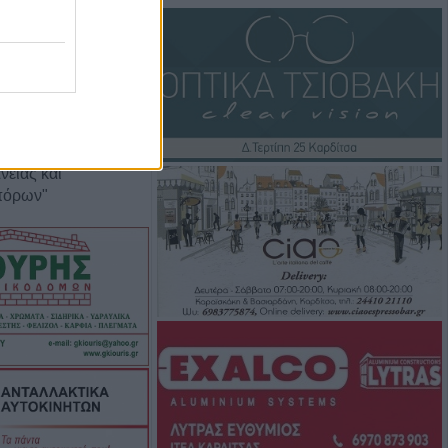
ονος στη
κκρεμούσε
αλμα σύλληψης
νίες στην Ελλάδα
ιαφάνεια και
 χώρος -
νειας και
πόρων"
0's και 90's στον
 Σοφάδων
Καρδίτσα για
αι παραβάσεις
ν τρεις