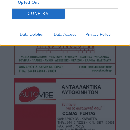
“Βούζας” και έχεις τη λύση!
Opted Out
9 Αυγούστου 2026, 09:14
CONFIRM
Υπ. Μεταφορών: Οριστική λύση στο ζήτημα
των πινακίδων κυκλοφορίας - Ποιές αλλαγές
θα γίνουν
Data Deletion
Data Access
Privacy Policy
9 Αυγούστου 2026, 08:17
Την Κυριακή 9 Αυγούστου η κηδεία του
Αθανάσιου Λαζαρίδη
9 Αυγούστου 2026, 08:05
Υψηλός κίνδυνος πυρκαγιάς την Κυριακή
(9/8) σε μεγάλο τμήμα του ν. Καρδίτσας και
της υπόλοιπης Θεσσαλίας
8 Αυγούστου 2026, 22:58
Ανασύρθηκε χωρίς τις αισθήσεις του
ηλικιωμένος από πηγάδι σε οικισμό της
Αλεξανδρούπολης
8 Αυγούστου 2026, 21:54