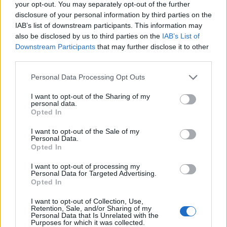
your opt-out. You may separately opt-out of the further
Την Κυριακή 9 Αυγούστου κηδεία του
disclosure of your personal information by third parties on the
Κωνσταντίνου Θέου
IAB’s list of downstream participants. This information may
9 Αυγούστου 2026, 11:13
also be disclosed by us to third parties on the
IAB’s List of
Downstream Participants
that may further disclose it to other
Συλλήψεις σε Λάρισα, Μαγνησία και Τρίκαλα
third parties.
για διατάραξη κοινής ησυχίας, παραβάσεις
στον αιγιαλό, ναρκωτικά και οδήγηση υπό
Personal Data Processing Opt Outs
μέθη
I want to opt-out of the Sharing of my
9 Αυγούστου 2026, 10:27
personal data.
Διάθεση 1.800 νεοσσών και 235
Opted In
γεννητόρων κυνηγετικού φασιανού από το
I want to opt-out of the Sale of my
εκτροφείο Μπαλάνου στο Μουζάκι
Personal Data.
Opted In
9 Αυγούστου 2026, 09:38
Από τη Γη στη Σελήνη: Το κομμάτι πύραυλου
I want to opt-out of processing my
Personal Data for Targeted Advertising.
που προσέκρουσε στη Σελήνη γίνεται χρυσή
Opted In
ευκαιρία μελέτης για ειδικούς επιστήμονες
I want to opt-out of Collection, Use,
9 Αυγούστου 2026, 09:31
Retention, Sale, and/or Sharing of my
Personal Data that Is Unrelated with the
Για ό,τι κι αν ψάχνεις, συνεργείο αυτοκινήτων
Purposes for which it was collected.