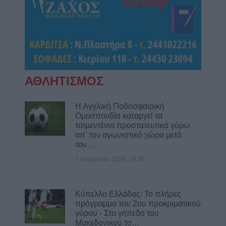
Κωνσταντίνου Πλεξίδα
8 Αυγούστου 2026, 19:13
Την Κυριακή 9 Αυγούστου η κηδεία της
Θωμαΐτσας Τσιούκα
8 Αυγούστου 2026, 17:42
Μετώπη: Χωρίς τις αισθήσεις του
ΑΘΛΗΤΙΣΜΟΣ
ανασύρθηκε από την θάλασσα 43χρονος
8 Αυγούστου 2026, 17:14
Η Αγγλική Ποδοσφαιρική
Σε αναζήτηση λύσης για το χρόνιο
Ομοσπονδία καταργεί τα
πρόβλημα των ανεπιτήρητων βοοειδών σε
τσιμεντένια προστατευτικά γύρω
απ’ τον αγωνιστικό χώρο μετά
κοινότητες του Δήμου Παλαμά
τον…
8 Αυγούστου 2026, 14:49
7 Αυγούστου 2026, 19:30
Ακυρώθηκε απόφαση του Περιφερειάρχη
Θεσσαλίας Δημ. Κουρέτα για το θαλάσσιο
σκι στη λίμνη Σμοκόβου
Κύπελλο Ελλάδας: Το πλήρες
8 Αυγούστου 2026, 13:44
πρόγραμμα του 2ου προκριματικού
γύρου - Στο γήπεδο του
Συνεδρίαση Επιτροπής Εκτίμησης Κινδύνου
Μακεδονικού το…