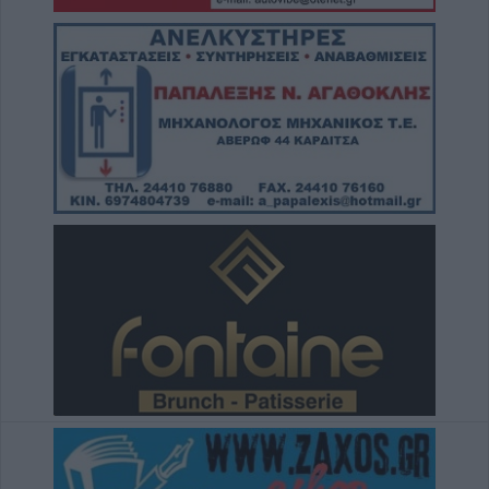
Χ. Παπαδημήτριου (Πρόεδρος ΔΕΥΑΚ): Στην
παρούσα φάση δεν θα υπάρξουν αυξήσεις
στους λογαριασμούς των καταναλωτών
8 Αυγούστου 2026, 21:15
Σίσκος Α. Βασίλειος: "Οι ηλίθιοι"
8 Αυγούστου 2026, 20:55
Πάρος: Νεκρό 4χρονο παιδί σε πισίνα beach
bar
8 Αυγούστου 2026, 19:35
Υπεγράφη η σύμβαση για την «Αναβάθμιση
υποδομών κεντρικής δομής του Μουσείου
Πόλης»
8 Αυγούστου 2026, 19:33
Την Κυριακή 9 Αυγούστου η κηδεία του
Κωνσταντίνου Βογιατζή
8 Αυγούστου 2026, 19:28
Την Δευτέρα 10 Αυγούστου η κηδεία του