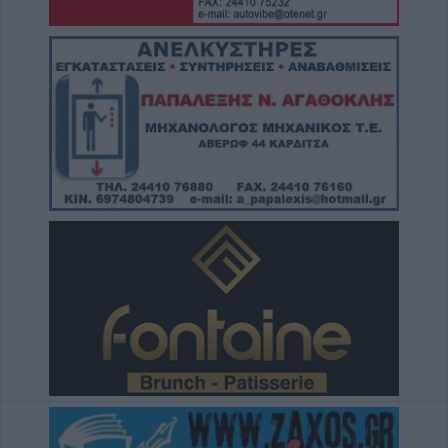
Μετώπη: Χωρίς τις αισθήσεις του
ανασύρθηκε από την θάλασσα 43χρονος
8 Αυγούστου 2026, 17:14
Σε αναζήτηση λύσης για το χρόνιο
πρόβλημα των ανεπιτήρητων βοοειδών σε
κοινότητες του Δήμου Παλαμά
8 Αυγούστου 2026, 14:49
Ακυρώθηκε απόφαση του Περιφερειάρχη
Θεσσαλίας Δημ. Κουρέτα για το θαλάσσιο
σκι στη λίμνη Σμοκόβου
8 Αυγούστου 2026, 13:44
Συνεδρίαση Επιτροπής Εκτίμησης Κινδύνου
για τους ισχυρούς ανέμους και τις υψηλές
θερμοκρασίες
8 Αυγούστου 2026, 13:30
Την Κυριακή 9 Αυγούστου η κηδεία του
Αντώνιου Ηλ. Αντωνίου