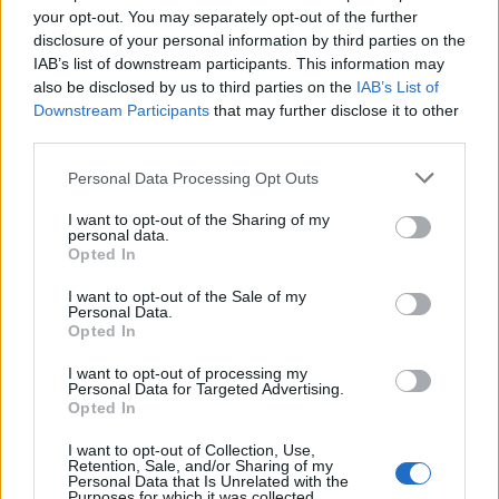
your opt-out. You may separately opt-out of the further
Την Κυριακή 9 Αυγούστου η κηδεία του
disclosure of your personal information by third parties on the
Αθανάσιου Λαζαρίδη
IAB’s list of downstream participants. This information may
also be disclosed by us to third parties on the
IAB’s List of
9 Αυγούστου 2026, 08:05
Downstream Participants
that may further disclose it to other
Υψηλός κίνδυνος πυρκαγιάς την Κυριακή
third parties.
(9/8) σε μεγάλο τμήμα του ν. Καρδίτσας και
της υπόλοιπης Θεσσαλίας
Personal Data Processing Opt Outs
8 Αυγούστου 2026, 22:58
I want to opt-out of the Sharing of my
personal data.
Ανασύρθηκε χωρίς τις αισθήσεις του
Opted In
ηλικιωμένος από πηγάδι σε οικισμό της
Αλεξανδρούπολης
I want to opt-out of the Sale of my
Personal Data.
8 Αυγούστου 2026, 21:54
Opted In
Χ. Παπαδημήτριου (Πρόεδρος ΔΕΥΑΚ): Στην
I want to opt-out of processing my
παρούσα φάση δεν θα υπάρξουν αυξήσεις
Personal Data for Targeted Advertising.
στους λογαριασμούς των καταναλωτών
Opted In
8 Αυγούστου 2026, 21:15
I want to opt-out of Collection, Use,
Retention, Sale, and/or Sharing of my
Σίσκος Α. Βασίλειος: "Οι ηλίθιοι"
Personal Data that Is Unrelated with the
Purposes for which it was collected.