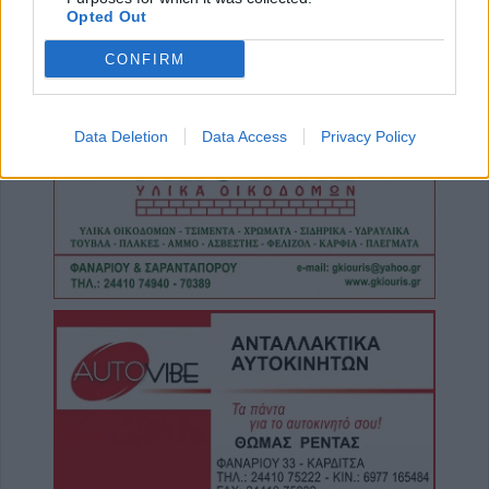
8 Αυγούστου 2026, 20:55
Opted Out
Πάρος: Νεκρό 4χρονο παιδί σε πισίνα beach
bar
CONFIRM
8 Αυγούστου 2026, 19:35
Υπεγράφη η σύμβαση για την «Αναβάθμιση
Data Deletion
Data Access
Privacy Policy
υποδομών κεντρικής δομής του Μουσείου
Πόλης»
8 Αυγούστου 2026, 19:33
Την Κυριακή 9 Αυγούστου η κηδεία του
Κωνσταντίνου Βογιατζή
8 Αυγούστου 2026, 19:28
Την Δευτέρα 10 Αυγούστου η κηδεία του
Κωνσταντίνου Πλεξίδα
8 Αυγούστου 2026, 19:13
Την Κυριακή 9 Αυγούστου η κηδεία της
Θωμαΐτσας Τσιούκα
8 Αυγούστου 2026, 17:42