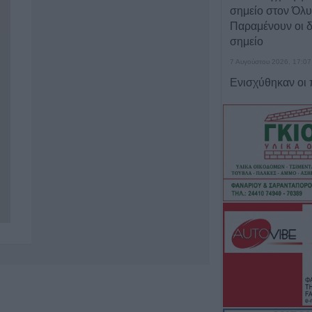
σημείο στον Όλ
Παραμένουν οι δ
σημείο
7 Αυγούστου 2026, 17:07
Ενισχύθηκαν οι
δυνάμεις στην π
αγροτοδασική έκ
Κορίνθου
7 Αυγούστου 2026, 16:58
Το Σάββατο 8 Αυ
του Δημήτριου Α
7 Αυγούστου 2026, 16:51
Κορυφώνεται η 
Αυγούστου – Χιλ
αναχωρούν από 
7 Αυγούστου 2026, 16:36
ΥΠΑΑΤ: Πρόσθετ