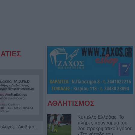
ΑΤΙΕΣ
ΑΘΛΗΤΙΣΜΟΣ
Κύπελλο Ελλάδας: Το
πλήρες πρόγραμμα του
Ειδικός Ενδοκρινολόγος - Διαβητολόγος 'Χριστίνα Γ. Σακκά'
Παιδοψυχίατρος "Ευθαλία Τζίλα"
2ου προκριματικού γύρου
- Στο γήπεδο του