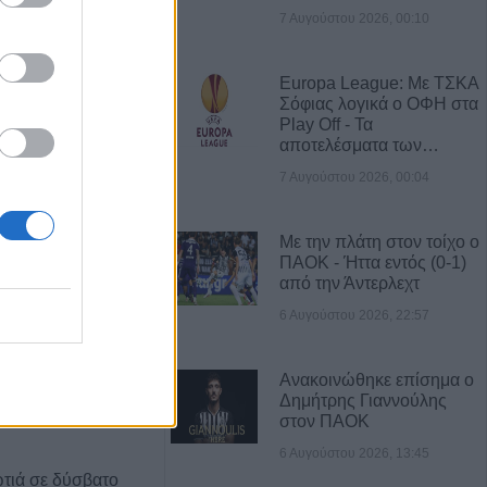
7 Αυγούστου 2026, 00:10
Α ΝΕΑ
Europa League: Με ΤΣΚΑ
ς: Το πλήρες
Σόφιας λογικά ο ΟΦΗ στα
2ου
Play Off - Τα
γύρου
αποτελέσματα των…
7 Αυγούστου 2026, 00:04
γούστου η κηδεία
Βρέκου
Με την πλάτη στον τοίχο ο
ΠΑΟΚ - Ήττα εντός (0-1)
από την Άντερλεχτ
των Πολιτών:
6 Αυγούστου 2026, 22:57
τος, τους όρους,
ον φορέα
ων κολυμβητικών
Ανακοινώθηκε επίσημα ο
εριφερειακής
Δημήτρης Γιαννούλης
στον ΠΑΟΚ
6 Αυγούστου 2026, 13:45
τιά σε δύσβατο