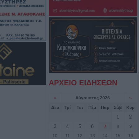
την προστασία της
πό το Υπ.
φοιτητική στέγη
ιο Θεσσαλίας
βαση του έργου
σταση ζημιών στο
 Τ.Κ.
φανιάδας,
ΑΡΧΕΙΟ ΕΙΔΗΣΕΩΝ
κών και Δροσάτου
«
Αύγουστος 2026
»
: Πρόγραμμα
Δευ
Τρί
Τετ
Πέμ
Παρ
Σάβ
Κυρ
Τιμόθεου το
1
2
υγούστου
3
4
5
6
7
8
9
ληση από την
10
11
12
13
14
15
16