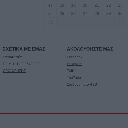
αλίας προς το
17
18
19
20
21
22
23
α πρόδρομα έργα
24
25
26
27
28
29
30
ατάσταση της
31
ίας η προμήθεια
νέας κερκίδας στο
ΣΧΕΤΙΚΑ ΜΕ ΕΜΑΣ
ΑΚΟΛΟΥΘΗΣΤΕ ΜΑΣ
ουρίου
Επικοινωνία
Facebook
Γ.Ε.ΜΗ.: 129895403000
Instagram
πό τον
ΟΡΟΙ ΧΡΗΣΗΣ
Twitter
Αρείου Πάγου οι
YouTube
ν ανάσυρση από το
Συνδρομή στο RSS
εσης των
ποκλοπών
15.000 ευρώ από
ού για δύο
a
τιβάλ που