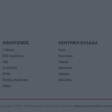
Περιφέρεια Θεσσ
Δήμο Παλαμά γι
πριν την μετεγκ
Μεταμόρφωσης
7 Αυγούστου 2026, 15:02
Στο ΠΠΑ Θεσσαλ
και τοποθέτηση 
ΑΘΛΗΤΙΣΜΟΣ
ΚΕΝΤΡΙΚΗ ΕΛΛΑΔΑ
γήπεδο Μασχολ
Γ Εθνική
Άρτα
7 Αυγούστου 2026, 14:46
ΕΠΣ Καρδίτσας
Ευρυτανία
Απορρίφθηκαν α
ΑΣΚ
Λάρισα
εισαγγελέα του 
Α1 ΕΣΚΑΘ
Μαγνησία
αιτήσεις για τη
ΣΠΑΚ
Τρίκαλα
αρχείο της υπόθ
Ελπίδες Καρδίτσας
Φθιώτιδα
τηλεφωνικών υ
Στίβος
7 Αυγούστου 2026, 14:26
Επιχορηγήσεις 
το Υπ. Πολιτισμ
Copyright © 2009 - 2026 Karditsalive.net. All rights reserved.
Κατασκευή ιστοσελίδων Centiv
πολιτιστικά φεσ