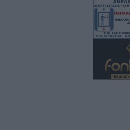
εκατ. ευρώ για 
κτηνοτροφίας
7 Αυγούστου 2026, 16:06
2,3 εκατ. ευρώ α
Παιδείας για τη 
στο Πανεπιστήμ
7 Αυγούστου 2026, 15:39
Υπεγράφη η σύμ
για την αποκατά
οδικό δίκτυο των
Βραγκιανών, Στε
Καρυάς, Ελληνι
7 Αυγούστου 2026, 15:34
Ιερά Μητρόπολη
Μητροπολίτη κ. 
διήμερο 8 & 9 Α
7 Αυγούστου 2026, 15:07
Άνοιξε η πρόσκ