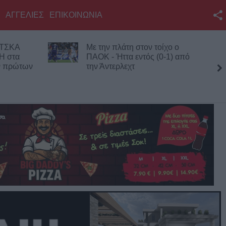
ΑΓΓΕΛΙΕΣ
ΕΠΙΚΟΙΝΩΝΙΑ
Facebook
Με την πλάτη στον τοίχο ο
Πλήρως επισ
Twitter
ΠΑΟΚ - Ήττα εντός (0-1) από
αρχαιολογικο
την Άντερλεχτ
Καρδίτσας, 
YouTube
επίσκεψης κα
τέσσερις
Αναζήτηση
RSS
Επικοινωνία με το
KarditsaLive.Net