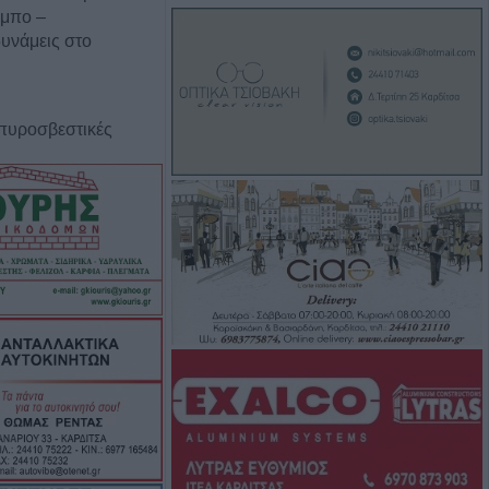
υμπο –
υνάμεις στο
 πυροσβεστικές
υρκαγιά σε
ταση στο Στεφάνι
γούστου η κηδεία
ρβανίτη - Αδάμου
έξοδος του
ιάδες επιβάτες
τα λιμάνια
οι πόροι 12,5