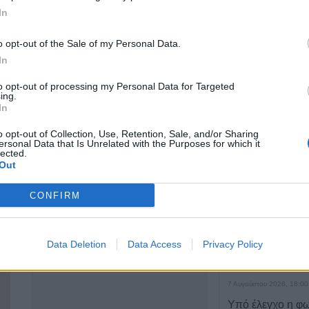
In
Α. Παπανδρέου 41,
ΤΕΛΕΥΤΑΙ
Καρδίτσα 43100
o opt-out of the Sale of my Personal Data.
In
Κύπελλο Ελλάδα
2441551860
πρόγραμμα του 
to opt-out of processing my Personal Data for Targeted
6974251887
προκριματικού 
ing.
In
7 Αυγούστου 2026, 18:41
Το Σάββατο 8 Αυ
o opt-out of Collection, Use, Retention, Sale, and/or Sharing
ersonal Data that Is Unrelated with the Purposes for which it
της Αθανασίας 
lected.
Out
7 Αυγούστου 2026, 18:20
Συμμαχία Υπέρ 
CONFIRM
Σκιές για το κόσ
τον τρόπο και τ
δημοπράτησης τ
Data Deletion
Data Access
Privacy Policy
δεξαμενών της Π
Αρχής Κουρέτα
7 Αυγούστου 2026, 18:00
Υπό έλεγχο η φω