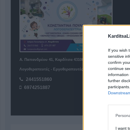
KarditsaL
If you wish 
sensitive in
Α. Παπανδρέου 41, Καρδίτσα 43100
confirm you
continue se
Λογοθεραπευτές - Εργοθεραπευτές
information 
2441551860
further disc
participants
6974251887
Downstream 
Persona
I want t