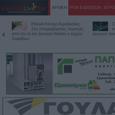
ΑΡΧΙΚΗ
ΡΟΗ ΕΙΔΗΣΕΩΝ
ΑΓΡΟ
θνικό Κέντρο Αιμοδοσίας:
Conference League
τις επηρεαζόμενες περιοχές
αποτελέσματα των
του Δυτικού Νείλου ο Δήμος
αγώνων του Γ΄προκριματικού 