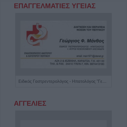
ΕΠΑΓΓΕΛΜΑΤΙΕΣ ΥΓΕΙΑΣ
Χειρουργός Ουρολόγος - Ανδρολόγος "Γρηγόρης Α. Καρπενησιώτης"
Ειδικός Γαστρεντερολόγος - Ηπατολόγος "Γεώργιος Μάνθος"
Διαγ
ΑΓΓΕΛΙΕΣ