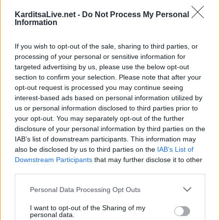
ΤΕΛΕΥΤΑΙΑ ΝΕΑ
KarditsaLive.net -
Do Not Process My Personal
Υψηλός κίνδυνος πυρκαγιάς την Κυριακή
Information
(9/8) σε μεγάλο τμήμα του ν. Καρδίτσας και
της υπόλοιπης Θεσσαλίας
If you wish to opt-out of the sale, sharing to third parties, or
8 Αυγούστου 2026, 22:58
processing of your personal or sensitive information for
Ανασύρθηκε χωρίς τις αισθήσεις του
targeted advertising by us, please use the below opt-out
section to confirm your selection. Please note that after your
ηλικιωμένος από πηγάδι σε οικισμό της
opt-out request is processed you may continue seeing
Αλεξανδρούπολης
interest-based ads based on personal information utilized by
8 Αυγούστου 2026, 21:54
us or personal information disclosed to third parties prior to
Χ. Παπαδημήτριου (Πρόεδρος ΔΕΥΑΚ): Στην
your opt-out. You may separately opt-out of the further
παρούσα φάση δεν θα υπάρξουν αυξήσεις
disclosure of your personal information by third parties on the
στους λογαριασμούς των καταναλωτών
IAB’s list of downstream participants. This information may
also be disclosed by us to third parties on the
IAB’s List of
8 Αυγούστου 2026, 21:15
Downstream Participants
that may further disclose it to other
Σίσκος Α. Βασίλειος: "Οι ηλίθιοι"
third parties.
8 Αυγούστου 2026, 20:55
Personal Data Processing Opt Outs
Πάρος: Νεκρό 4χρονο παιδί σε πισίνα beach
bar
I want to opt-out of the Sharing of my
personal data.