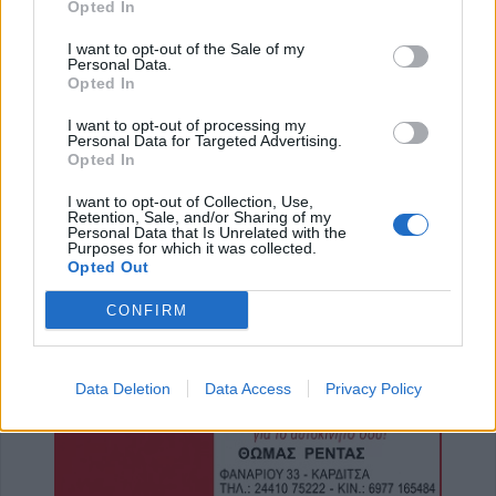
Opted In
8 Αυγούστου 2026, 19:35
Υπεγράφη η σύμβαση για την «Αναβάθμιση
I want to opt-out of the Sale of my
υποδομών κεντρικής δομής του Μουσείου
Personal Data.
Opted In
Πόλης»
8 Αυγούστου 2026, 19:33
I want to opt-out of processing my
Personal Data for Targeted Advertising.
Την Κυριακή 9 Αυγούστου η κηδεία του
Opted In
Κωνσταντίνου Βογιατζή
I want to opt-out of Collection, Use,
8 Αυγούστου 2026, 19:28
Retention, Sale, and/or Sharing of my
Personal Data that Is Unrelated with the
Την Δευτέρα 10 Αυγούστου η κηδεία του
Purposes for which it was collected.
Κωνσταντίνου Πλεξίδα
Opted Out
8 Αυγούστου 2026, 19:13
CONFIRM
Την Κυριακή 9 Αυγούστου η κηδεία της
Θωμαΐτσας Τσιούκα
Data Deletion
Data Access
Privacy Policy
8 Αυγούστου 2026, 17:42
Μετώπη: Χωρίς τις αισθήσεις του
ανασύρθηκε από την θάλασσα 43χρονος
8 Αυγούστου 2026, 17:14