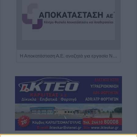
Πωλείται μονοκατοικία τριών επιπέδων στο καταπράσινο Πευκόφυτο Καρδίτσας
Η Αποκατάσταση Α.Ε. αναζητά για εργασία Νοσηλευτές και Βοηθούς Νοσηλευτές