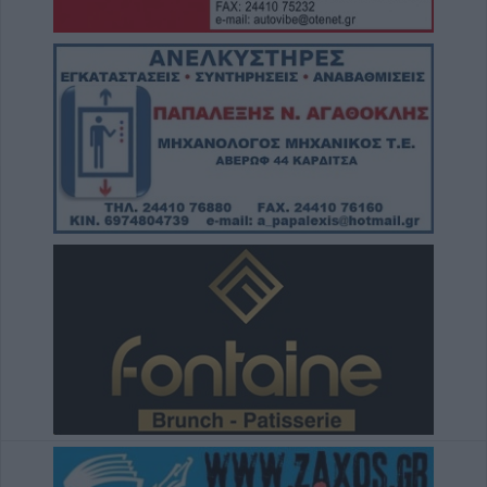
Σε αναζήτηση λύσης για το χρόνιο
πρόβλημα των ανεπιτήρητων βοοειδών σε
κοινότητες του Δήμου Παλαμά
8 Αυγούστου 2026, 14:49
Ακυρώθηκε απόφαση του Περιφερειάρχη
Θεσσαλίας Δημ. Κουρέτα για το θαλάσσιο
σκι στη λίμνη Σμοκόβου
8 Αυγούστου 2026, 13:44
Συνεδρίαση Επιτροπής Εκτίμησης Κινδύνου
για τους ισχυρούς ανέμους και τις υψηλές
θερμοκρασίες
8 Αυγούστου 2026, 13:30
Την Κυριακή 9 Αυγούστου η κηδεία του
Αντώνιου Ηλ. Αντωνίου
8 Αυγούστου 2026, 13:02
Βλάβη στο δίκτυο υδροδότησης του Παλαμά
το μεσημέρι του Σαββάτου (8/8)