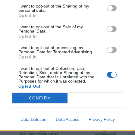
I want to opt-out of the Sharing of my
6 Αυγούστου 2026, 23:51
personal data.
Opted In
Με την πλάτη στον τοίχο ο ΠΑΟΚ - Ήττα
εντός (0-1) από την Άντερλεχτ
I want to opt-out of the Sale of my
Personal Data.
6 Αυγούστου 2026, 22:57
Opted In
Πλήρως επισκέψιμοι δύο αρχαιολογικοί
χώροι στο ν. Καρδίτσας, δυνατότητα
I want to opt-out of processing my
Personal Data for Targeted Advertising.
επίσκεψης και σε άλλους τέσσερις
Opted In
6 Αυγούστου 2026, 22:48
I want to opt-out of Collection, Use,
Σύγκρουση δύο τραμ στη Γερμανία – Πάνω
Retention, Sale, and/or Sharing of my
Personal Data that Is Unrelated with the
από 20 τραυματίες
Purposes for which it was collected.
Opted Out
6 Αυγούστου 2026, 21:11
Συρία: Δύο νεκροί και 13 τραυματίες από
CONFIRM
έκρηξη βόμβας σε λεωφορείο
6 Αυγούστου 2026, 20:28
Data Deletion
Data Access
Privacy Policy
Έκτακτος ψεκασμός και μέτρα προστασίας
για τον Ιό του Δυτικού Νείλου στην Δ.Κ.
Κυψέλης