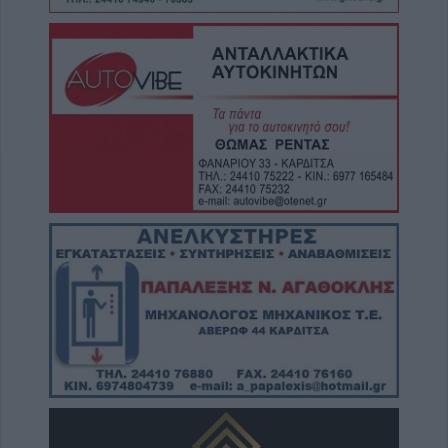
6 Αυγούστου 2026, 19:35
Χαλκίδα: Γυναίκα έπεσε από την Υψηλή
Γέφυρα και σώθηκε στα νερά του Ευβοϊκού
6 Αυγούστου 2026, 19:32
Καλαμπάκα: Πυροσβέστες απεγκλώβισαν
ηλικιωμένο μετά από πτώση στη Νέα Ζωή
6 Αυγούστου 2026, 19:29
Τροχαίο στην Αγιά: Μοτοσικλέτα
συγκρούστηκε με νταλίκα – Στο νοσοκομείο
ο οδηγός
6 Αυγούστου 2026, 19:15
Άνω Λιόσια: Συνελήφθησαν δύο άνδρες για
τον θάνατο 72χρονου που βρέθηκε σε
αυτοκίνητο
6 Αυγούστου 2026, 17:50
Την Παρασκευή 7 Αυγούστου η κηδεία του
Αθανάσιου Ταξιάρχη