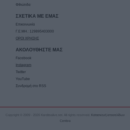
Φθιώτιδα
ΣΧΕΤΙΚΑ ΜΕ ΕΜΑΣ
Επικοινωνία
Γ.Ε.ΜΗ.: 129895403000
ΟΡΟΙ ΧΡΗΣΗΣ
ΑΚΟΛΟΥΘΗΣΤΕ ΜΑΣ
Facebook
Instagram
Twitter
YouTube
Συνδρομή στο RSS
Copyright © 2009 - 2026 Karditsalive.net. All rights reserved.
Κατασκευή ιστοσελίδων
Centiva