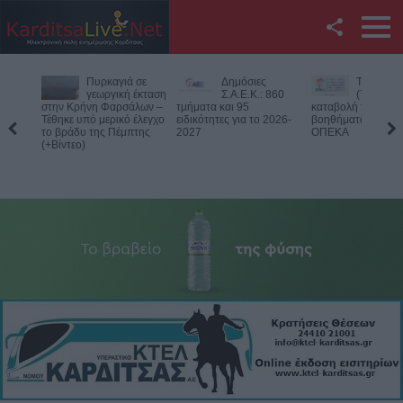
Facebook
Δημόσιες
Την Παρασκευή
Νεκρός
Twitter
Σ.Α.Ε.Κ.: 860
(7/8) η δεύτερη
75χρονος
τμήματα και 95
καταβολή του
αγροτική περιοχή 
ειδικότητες για το 2026-
βοηθήματος του ΛΑΕ-
Δομενίκου – Πιθαν
YouTube
2027
ΟΠΕΚΑ
παθολογικό αίτιο
Αναζήτηση
RSS
Επικοινωνία με το
KarditsaLive.Net