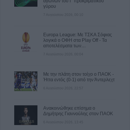
αγώνων του Γ΄προκριματικού
6 Αυγούστου 2026, 16:09
γύρου
ΥΠΑΑΤ: 38,1 εκατ. ευρώ για την ενίσχυση
7 Αυγούστου 2026, 00:10
κτηνοτρόφων που επλήγησαν από
ζωονόσους
6 Αυγούστου 2026, 15:26
Europa League: Με ΤΣΚΑ Σόφιας
λογικά ο ΟΦΗ στα Play Off - Τα
Προγραμματισμένες διακοπές
αποτελέσματα των…
ηλεκτροδότησης την Παρασκευή (7/8) σε
Ιτέα, Άγιο Γεώργιο, Γεώργιο Καραϊσκάκη,
7 Αυγούστου 2026, 00:04
Κρανιά, Καππά, Φύλλο και Αμπελώνα
6 Αυγούστου 2026, 15:00
Με την πλάτη στον τοίχο ο ΠΑΟΚ -
Ήττα εντός (0-1) από την Άντερλεχτ
6 Αυγούστου 2026, 22:57
Ανακοινώθηκε επίσημα ο
Δημήτρης Γιαννούλης στον ΠΑΟΚ
6 Αυγούστου 2026, 13:45