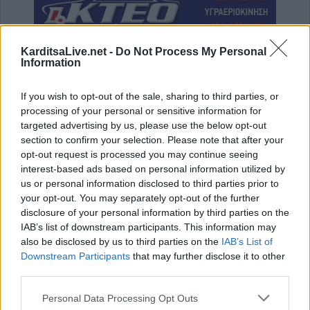
KarditsaLive.net -
Do Not Process My Personal
Information
If you wish to opt-out of the sale, sharing to third parties, or
processing of your personal or sensitive information for
ΤΕΛΕΥΤΑΙΑ ΝΕΑ
targeted advertising by us, please use the below opt-out
section to confirm your selection. Please note that after your
Conference League: Τα αποτελέσματα των
opt-out request is processed you may continue seeing
πρώτων αγώνων του Γ΄προκριματικού
interest-based ads based on personal information utilized by
γύρου
us or personal information disclosed to third parties prior to
your opt-out. You may separately opt-out of the further
7 Αυγούστου 2026, 00:10
disclosure of your personal information by third parties on the
Europa League: Με ΤΣΚΑ Σόφιας λογικά ο
IAB’s list of downstream participants. This information may
ΟΦΗ στα Play Off - Τα αποτελέσματα των
also be disclosed by us to third parties on the
IAB’s List of
πρώτων αγώνων στον Γ' προκριματικό
Downstream Participants
that may further disclose it to other
third parties.
7 Αυγούστου 2026, 00:04
“Ciao espresso bar”: 12 χρόνια τώρα η δική
Personal Data Processing Opt Outs
σου σταθερή αξία!