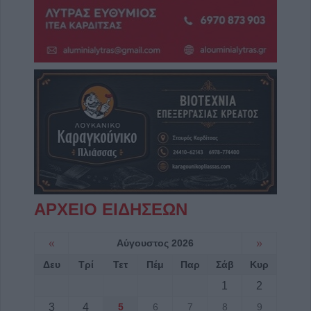
ΑΡΧΕΙΟ ΕΙΔΗΣΕΩΝ
«
Αύγουστος 2026
»
Δευ
Τρί
Τετ
Πέμ
Παρ
Σάβ
Κυρ
1
2
3
4
5
6
7
8
9