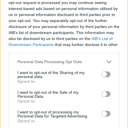
opt-out request is processed you may continue seeing
interest-based ads based on personal information utilized by
us or personal information disclosed to third parties prior to
your opt-out. You may separately opt-out of the further
disclosure of your personal information by third parties on the
IAB’s list of downstream participants. This information may
also be disclosed by us to third parties on the
IAB’s List of
Downstream Participants
that may further disclose it to other
third parties.
Personal Data Processing Opt Outs
ΤΕΛΕΥΤΑΙΑ ΝΕΑ
I want to opt-out of the Sharing of my
Προκριματικά Champions League:
personal data.
Προβάδισμα με... buzzer-beater η Λέφσκι,
Opted In
«ματσάρα» 3-3 στο Σεν Ζιλουάζ-Μπόντο/
Γκλιμτ
I want to opt-out of the Sale of my
Personal Data.
Opted In
5 Αυγούστου 2026, 07:55
Στον Παναθηναϊκό με δανεισμό ο Λιβάι
I want to opt-out of processing my
Γκαρσία
Personal Data for Targeted Advertising.
Opted In
5 Αυγούστου 2026, 07:51