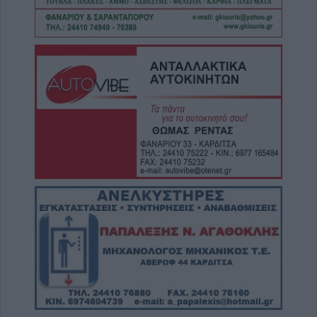
στάδιο το "Δέλτα" - Σταυρός
4 Αυγούστου 2026, 21:57
Μυστράς: 55χρονος διατηρούσε τη σορό του
πατέρα του σε καταψύκτη επί 2,5 χρόνια
4 Αυγούστου 2026, 20:53
Δημήτριος Καραμαγκιόλας: Δύο μέτρα και
δύο σταθμά εφαρμόζει ο Δήμαρχος
Καρδίτσας κ. Τσιάκος Βασίλειος, στην
κατανομή των πολιτιστικών εκδηλώσεων
4 Αυγούστου 2026, 20:34
Ο Τσιτσιπάς πέρασε στους «64» του
Μόντρεαλ και τώρα βρίσκει απέναντί του τον
Φονσέκα
4 Αυγούστου 2026, 20:21
Τουρισμός για Όλους: Ανοίγει την Τετάρτη 5
Αυγούστου η πλατφόρμα
4 Αυγούστου 2026, 19:52