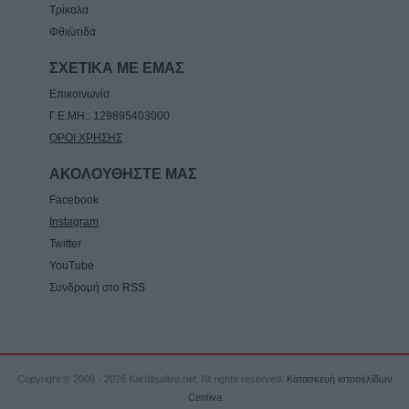
Τρίκαλα
Φθιώτιδα
ΣΧΕΤΙΚΑ ΜΕ ΕΜΑΣ
Επικοινωνία
Γ.Ε.ΜΗ.: 129895403000
ΟΡΟΙ ΧΡΗΣΗΣ
ΑΚΟΛΟΥΘΗΣΤΕ ΜΑΣ
Facebook
Instagram
Twitter
YouTube
Συνδρομή στο RSS
Copyright © 2009 - 2026 Karditsalive.net. All rights reserved.
Κατασκευή ιστοσελίδων
Centiva