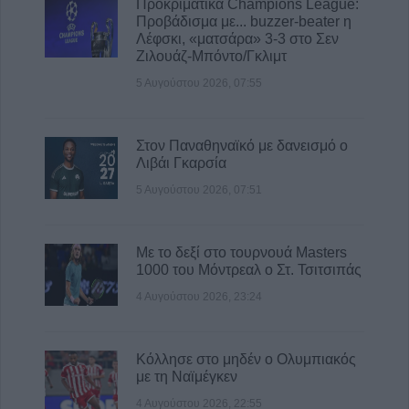
Προκριματικά Champions League:
Μαρίκας Πατούνη
Προβάδισμα με... buzzer-beater η
4 Αυγούστου 2026, 17:17
Λέφσκι, «ματσάρα» 3-3 στο Σεν
Ζιλουάζ-Μπόντο/Γκλιμτ
Υπογράφηκε η σύμβαση για τις κατεδαφίσεις
επικινδύνως ετοιμόρροπων κτιρίων στον
5 Αυγούστου 2026, 07:55
Δήμο Μουζακίου
4 Αυγούστου 2026, 16:41
Στον Παναθηναϊκό με δανεισμό ο
Υπ. Παιδείας: 5-10 Αυγούστου οι αιτήσεις
Λιβάι Γκαρσία
εκπαιδευτικών για μόνιμο διορισμό στην
5 Αυγούστου 2026, 07:51
Πρωτοβάθμια και Δευτεροβάθμια
Εκπαίδευση
4 Αυγούστου 2026, 16:23
Με το δεξί στο τουρνουά Masters
1000 του Μόντρεαλ ο Στ. Τσιτσιπάς
Σέρρες: Δολοφονία ο θάνατος 68χρονου
άνδρα
4 Αυγούστου 2026, 23:24
4 Αυγούστου 2026, 16:18
Σε λειτουργία η πλατφόρμα myAGRO για τη
Κόλλησε στο μηδέν ο Ολυμπιακός
νέα Ενιαία Αίτηση Ενίσχυσης 2026
με τη Ναϊμέγκεν
4 Αυγούστου 2026, 16:02
4 Αυγούστου 2026, 22:55