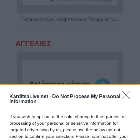
Πνευμονολόγος - Φυματιολόγος "Σπυρίδων Λ. Λαδιάς"
Ενδοκρινολόγος - Διαβητολόγος "Γεώργιος Νικ. Κατσούλης"
ΑΓΓΕΛΙΕΣ
KarditsaLive.net -
Do Not Process My Personal
Information
If you wish to opt-out of the sale, sharing to third parties, or
processing of your personal or sensitive information for
Πωλείται μονοκατοικία τριών επιπέδων στο καταπράσινο Πευκόφυτο Καρδίτσας
Η εταιρεία ΘΑΛΑΣΣΙΟΣ ΚΟΣΜΟΣ Α.Ε.Β.Ε. επιθυμεί να προσλάβει Αποθηκάριο
targeted advertising by us, please use the below opt-out
section to confirm your selection. Please note that after your