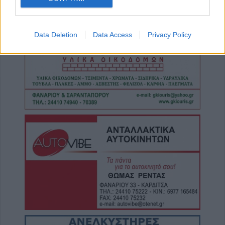
Θεσσαλίας, ξεπέταξαν 102 θέματα, σε 12
λεπτά!"
6 Αυγούστου 2026, 09:57
Data Deletion
Data Access
Privacy Policy
Ιός Δυτικού Νείλου: 23 νέα εγχώρια
κρούσματα και 2 θάνατοι την τελευταία
εβδομάδα
6 Αυγούστου 2026, 08:52
Διακοπές ρεύματος στην Άρτα και σε τμήμα
του Δήμου Αργιθέας: Έκρηξη και φωτιά σε
μετασχηματιστή (+Βίντεο)
6 Αυγούστου 2026, 08:16
Την Κυριακή 9 Αυγούστου το ετήσιο
μνημόσυνο της Αγορής Κλήμου
6 Αυγούστου 2026, 07:42
“Calimera” με “spitiko” και συνταγές όπως
παλιά…
5 Αυγούστου 2026, 23:58