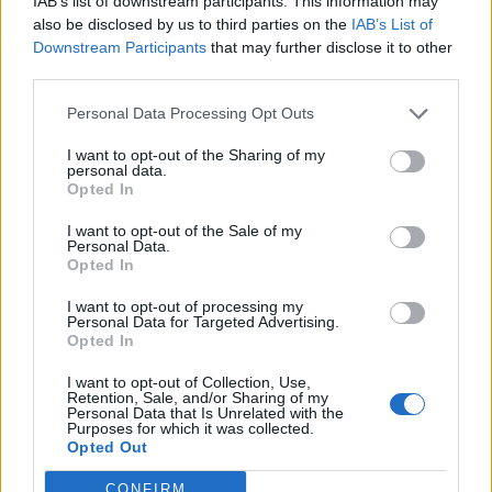
IAB’s list of downstream participants. This information may
κυνηγετική περίοδο 2026-27
also be disclosed by us to third parties on the
IAB’s List of
Downstream Participants
that may further disclose it to other
6 Αυγούστου 2026, 11:27
third parties.
Συνελήφθησαν δύο άτομα για κλοπή
μετασχηματιστή του ΔΕΔΔΗΕ στην περιοχή
Personal Data Processing Opt Outs
του Τυρνάβου
I want to opt-out of the Sharing of my
6 Αυγούστου 2026, 11:07
personal data.
Opted In
Λάρισα: Συνελήφθη 22χρονος για απόπειρα
απάτης εις βάρος γυναίκας - Αναζητείται ο
I want to opt-out of the Sale of my
συνεργός
Personal Data.
Opted In
6 Αυγούστου 2026, 11:00
I want to opt-out of processing my
Ξεκίνησε η δράση της ιερακοθηρίας στο
Personal Data for Targeted Advertising.
Παυσίλυπο για την απομάκρυνση των
Opted In
κορακοειδών - Θετικά τα πρώτα δείγματα
I want to opt-out of Collection, Use,
6 Αυγούστου 2026, 10:56
Retention, Sale, and/or Sharing of my
Personal Data that Is Unrelated with the
ΛΑ.ΣΥ. Θεσσαλίας: "Συναινετικά οι
Purposes for which it was collected.
Opted Out
παρατάξεις Κουρέτα-Αγοραστού, που
αποτελούν την περιφερειακή επιτροπή
CONFIRM