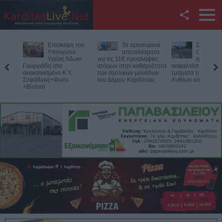
Facebook
Επίσκεψη του
Τα προσωρινά
Σοφάδες:
Twitter
Υπουργού
αποτελέσματα
Ολοκληρ
Υγείας Άδωνι
για τις 116 προσλήψεις
η
Γεωργιάδη στο
ατόμων στην καθαριότητα
ασφαλτόστρωση σ
YouTube
ανακαινισμένο Κ.Y.
των σχολικών μονάδων
τμήματα των οδών
Σοφάδων(+Φωτο
του Δήμου Καρδίτσας
Ανθέων και Κολοκ
+Βίντεο)
Αναζήτηση
RSS
Επικοινωνία με το
KarditsaLive.Net