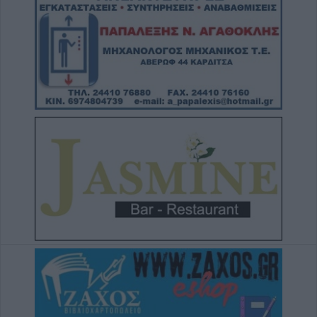
Στη Σόφια θα ψάξει την πρόκριση ο
Παναθηναϊκός
5 Αυγούστου 2026, 23:33
Σύγκρουση μηχανής με αυτοκίνητο στη
Λάρισα – Στο νοσοκομείο ο οδηγός του
δικύκλου
5 Αυγούστου 2026, 22:45
Κεραυνός χτύπησε γήπεδο στην Ταϊλάνδη –
Νεκρός 24χρονος ποδοσφαιριστής
5 Αυγούστου 2026, 22:35
Εγκρίθηκε η προγραμματική σύμβαση για
την εκπόνηση της μελέτης ανακατασκευής
της ιστορικής Γέφυρας Κοράκου
5 Αυγούστου 2026, 20:54
Κάηκε ολοσχερώς αυτοκίνητο στην περιοχή
του Μορφοβουνίου
5 Αυγούστου 2026, 20:50