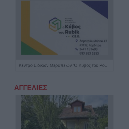
Ειδικός Παθολόγος "Δημήτριος Β. Αλεξανδρίδης"
Κέντρο Ειδικών Θεραπειών 'Ο Κύβος του Ρούμπικ'
Ψυχο
ΑΓΓΕΛΙΕΣ