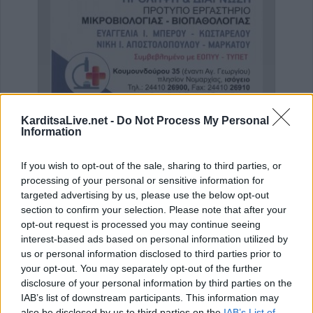
KarditsaLive.net -
Do Not Process My Personal
Information
Ειδικός Γαστρεντερολόγος - Ηπατολόγος "Γεώργιος Μάνθος"
'Πρόληψη και Διάγνωση' Πρότυπο Εργαστήριο Μικροβιολογίας - Βιοπαθολογίας
Ψυχο
If you wish to opt-out of the sale, sharing to third parties, or
processing of your personal or sensitive information for
ΑΓΓΕΛΙΕΣ
targeted advertising by us, please use the below opt-out
section to confirm your selection. Please note that after your
opt-out request is processed you may continue seeing
interest-based ads based on personal information utilized by
us or personal information disclosed to third parties prior to
your opt-out. You may separately opt-out of the further
disclosure of your personal information by third parties on the
IAB’s list of downstream participants. This information may
also be disclosed by us to third parties on the
IAB’s List of