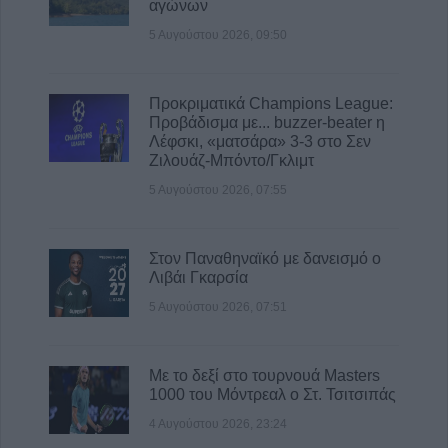
αγώνων
5 Αυγούστου 2026, 10:41
Την Κυριακή 9 Αυγούστου το 40ήμερο
5 Αυγούστου 2026, 09:50
μνημόσυνο της Κωνσταντίας
Αναγνωστοπούλου
Προκριματικά Champions League:
5 Αυγούστου 2026, 10:36
Προβάδισμα με... buzzer-beater η
Λέφσκι, «ματσάρα» 3-3 στο Σεν
Ζιλουάζ-Μπόντο/Γκλιμτ
5 Αυγούστου 2026, 07:55
Στον Παναθηναϊκό με δανεισμό ο
Λιβάι Γκαρσία
5 Αυγούστου 2026, 07:51
Με το δεξί στο τουρνουά Masters
1000 του Μόντρεαλ ο Στ. Τσιτσιπάς
4 Αυγούστου 2026, 23:24