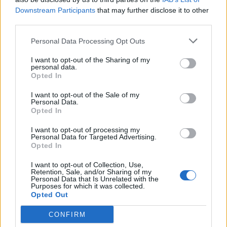
Downstream Participants
that may further disclose it to other
third parties.
Personal Data Processing Opt Outs
Η Αποκατάσταση Α.Ε. αναζητά για εργασία Νοσηλευτές και Βοηθούς Νοσηλευτές
Η εταιρεία ΘΑΛΑΣΣΙΟΣ ΚΟΣΜΟΣ Α.Ε.Β.Ε. επιθυμεί να προσλάβει Αποθηκάριο
I want to opt-out of the Sharing of my
personal data.
Opted In
I want to opt-out of the Sale of my
Personal Data.
Opted In
I want to opt-out of processing my
Personal Data for Targeted Advertising.
Opted In
I want to opt-out of Collection, Use,
Retention, Sale, and/or Sharing of my
Personal Data that Is Unrelated with the
ΤΕΛΕΥΤΑΙΑ ΝΕΑ
Purposes for which it was collected.
Opted Out
40 νέα κράνη για τους αστυνομικούς της
Ομάδας ΔΙ.ΑΣ. Λάρισας
CONFIRM