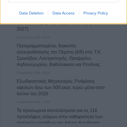
5 Αυγούστου 2026, 15:26
Data Deletion
Data Access
Privacy Policy
Πρόσκληση Υποβολής Υποψηφιοτήτων στο
Π.Μ.Σ. «Διαχείριση Περιβάλλοντος» (2026–
2027)
5 Αυγούστου 2026, 15:14
Προγραμματισμένες διακοπές
ηλεκτροδότησης την Πέμπτη (6/8) στις Τ.Κ.
Σμοκόβου, Λουτροπηγής, Θραψιμίου,
Αηδονοχωρίου, Βαθύλακκου και Ρεντίνας
5 Αυγούστου 2026, 15:04
Εξωδικαστικός Μηχανισμός: Ρυθμίσεις
οφειλών άνω των 500 εκατ. ευρώ μέσα στον
Ιούλιο του 2026
5 Αυγούστου 2026, 14:50
Τα προσωρινά αποτελέσματα για τις 116
προσλήψεις ατόμων στην καθαριότητα των
σχολικών μονάδων του Δήμου Καρδίτσας