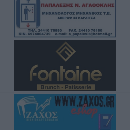
Ρογόζινου και την αποκατάσταση των
αντιπλημμυρικών αναχωμάτων
5 Αυγούστου 2026, 13:07
Στη Χαλ με 20 εκατ. ευρώ ο Κωνσταντής
Τζολάκης!
5 Αυγούστου 2026, 12:53
"Ξεπέταξαν" 102 θέματα για λήψη
αποφάσεων μέσα σε 12 λεπτά (!) στην
Περιφερειακή Επιτροπή Θεσσαλίας
5 Αυγούστου 2026, 12:45
ΑΔΕΔΥ Καρδίτσας: "Κάτω τα χέρια από τον
πρόεδρο του Εργατικού Κέντρου Λάρισας!"
5 Αυγούστου 2026, 12:16
Κριάρι τραυμάτισε σοβαρά ηλικιωμένη σε
χωριό των Τρικάλων
5 Αυγούστου 2026, 11:56
Οι υψηλές θερμοκρασίες του Αυγούστου