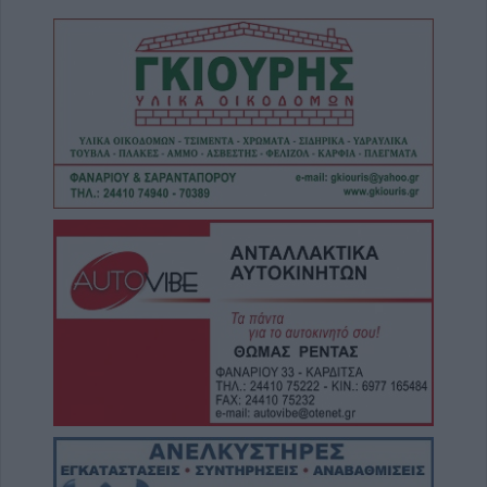
5 Αυγούστου 2026, 14:21
Σε Άρτα και Βραγκιανά ο Μητροπολίτης κ.
Τιμόθεος το διήμερο 7-8 Αυγούστου
5 Αυγούστου 2026, 14:05
Σοφάδες: Ολοκληρώθηκε η ασφαλτόστρωση
σε τμήματα των οδών Ανθέων και
Κολοκοτρώνη
5 Αυγούστου 2026, 13:59
Συμμετοχή σε αντιπολεμικές κινητοποιήσεις
στη Θεσσαλία από την Πανθεσσαλική
Επιτροπή Ενάντια στις Βάσεις και την
Εμπλοκή
5 Αυγούστου 2026, 13:40
Στις 7 Αυγούστου καταβάλλεται το
Αδειοδωρόσημο σε 91.455 οικοδόμους
5 Αυγούστου 2026, 13:10
Έργο 750.000 ευρώ για τον καθαρισμό του