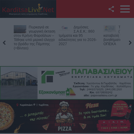
Facebook
Δημόσιες
Την Παρασκευή
Νεκρός
Twitter
Σ.Α.Ε.Κ.: 860
(7/8) η δεύτερη
75χρονος
τμήματα και 95
καταβολή του
αγροτική
ειδικότητες για το 2026-
βοηθήματος του ΛΑΕ-
περιοχή του Δομεν
YouTube
2027
ΟΠΕΚΑ
Πιθανό παθολογικό
Αναζήτηση
RSS
Επικοινωνία με το
KarditsaLive.Net