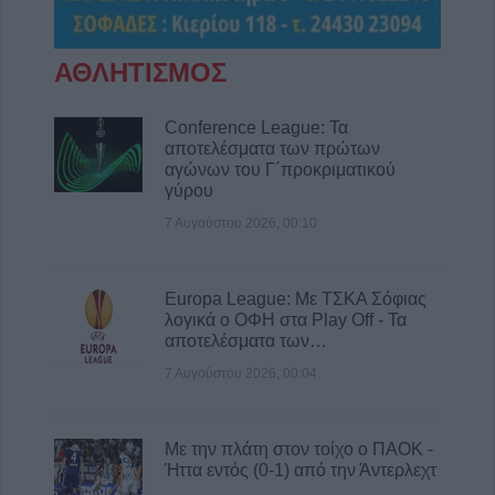
Νεκρός 75χρονος σε αγροτική περιοχή του
Δομενίκου – Πιθανό παθολογικό αίτιο
ΑΘΛΗΤΙΣΜΟΣ
6 Αυγούστου 2026, 16:27
Απολογισμός ΕΛ.ΑΣ. Θεσσαλίας: 574
Conference League: Τα
συλλήψεις και δεκάδες εξιχνιάσεις τον Ιούλιο
αποτελέσματα των πρώτων
αγώνων του Γ΄προκριματικού
6 Αυγούστου 2026, 16:09
γύρου
ΥΠΑΑΤ: 38,1 εκατ. ευρώ για την ενίσχυση
7 Αυγούστου 2026, 00:10
κτηνοτρόφων που επλήγησαν από
ζωονόσους
6 Αυγούστου 2026, 15:26
Europa League: Με ΤΣΚΑ Σόφιας
λογικά ο ΟΦΗ στα Play Off - Τα
Προγραμματισμένες διακοπές
αποτελέσματα των…
ηλεκτροδότησης την Παρασκευή (7/8) σε
Ιτέα, Άγιο Γεώργιο, Γεώργιο Καραϊσκάκη,
7 Αυγούστου 2026, 00:04
Κρανιά, Καππά, Φύλλο και Αμπελώνα
6 Αυγούστου 2026, 15:00
Με την πλάτη στον τοίχο ο ΠΑΟΚ -
Ήττα εντός (0-1) από την Άντερλεχτ