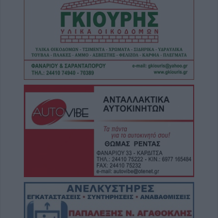
Συρία: Δύο νεκροί και 13 τραυματίες από
έκρηξη βόμβας σε λεωφορείο
6 Αυγούστου 2026, 20:28
Έκτακτος ψεκασμός και μέτρα προστασίας
για τον Ιό του Δυτικού Νείλου στην Δ.Κ.
Κυψέλης
6 Αυγούστου 2026, 19:35
Χαλκίδα: Γυναίκα έπεσε από την Υψηλή
Γέφυρα και σώθηκε στα νερά του Ευβοϊκού
6 Αυγούστου 2026, 19:32
Καλαμπάκα: Πυροσβέστες απεγκλώβισαν
ηλικιωμένο μετά από πτώση στη Νέα Ζωή
6 Αυγούστου 2026, 19:29
Τροχαίο στην Αγιά: Μοτοσικλέτα
συγκρούστηκε με νταλίκα – Στο νοσοκομείο
ο οδηγός
6 Αυγούστου 2026, 19:15