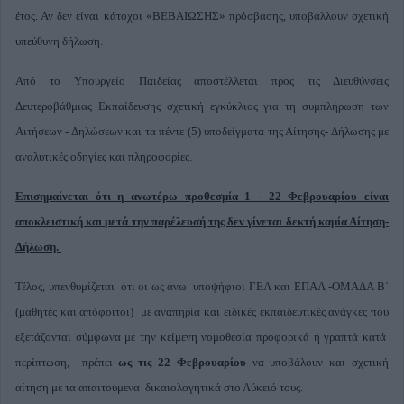
έτος. Αν δεν είναι κάτοχοι «ΒΕΒΑΙΩΣΗΣ» πρόσβασης, υποβάλλουν σχετική
υπεύθυνη δήλωση.
Από το Υπουργείο Παιδείας αποστέλλεται προς τις Διευθύνσεις
Δευτεροβάθμιας Εκπαίδευσης σχετική εγκύκλιος για τη συμπλήρωση των
Αιτήσεων - Δηλώσεων και τα πέντε (5) υποδείγματα της Αίτησης- Δήλωσης με
αναλυτικές οδηγίες και πληροφορίες.
Επισημαίνεται ότι η ανωτέρω προθεσμία 1 - 22 Φεβρουαρίου είναι
αποκλειστική και μετά την παρέλευσή της δεν γίνεται δεκτή καμία Αίτηση-
Δήλωση.
Τέλος, υπενθυμίζεται ότι οι ως άνω υποψήφιοι ΓΕΛ και ΕΠΑΛ -ΟΜΑΔΑ Β΄
(μαθητές και απόφοιτοι) με αναπηρία και ειδικές εκπαιδευτικές ανάγκες που
εξετάζονται σύμφωνα με την κείμενη νομοθεσία προφορικά ή γραπτά κατά
περίπτωση, πρέπει
ως τις 22 Φεβρουαρίου
να υποβάλουν και σχετική
αίτηση με τα απαιτούμενα δικαιολογητικά στο Λύκειό τους.