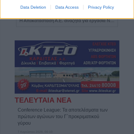
Data Deletion
Data Access
Privacy Policy
Η εταιρεία ΘΑΛΑΣΣΙΟΣ ΚΟΣΜΟΣ Α.Ε.Β.Ε. επιθυμεί να προσλάβει Αποθηκάριο
Η Αποκατάσταση Α.Ε. αναζητά για εργασία Νοσηλευτές και Βοηθούς Νοσηλευτές
ΤΕΛΕΥΤΑΙΑ ΝΕΑ
Conference League: Τα αποτελέσματα των
πρώτων αγώνων του Γ΄προκριματικού
γύρου
7 Αυγούστου 2026, 00:10