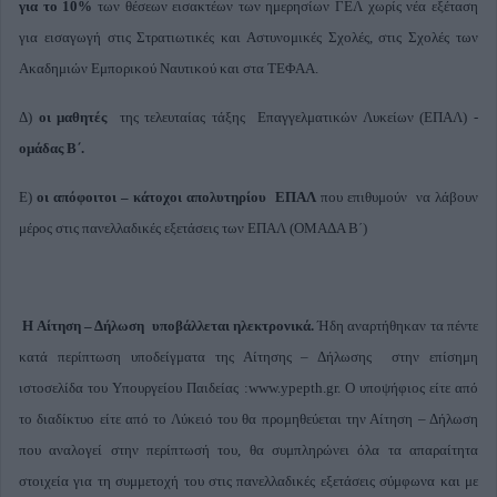
για το 10%
των θέσεων εισακτέων των ημερησίων ΓΕΛ χωρίς νέα εξέταση
για εισαγωγή στις Στρατιωτικές και Αστυνομικές Σχολές, στις Σχολές των
Ακαδημιών Εμπορικού Ναυτικού και στα ΤΕΦΑΑ.
Δ)
οι μαθητές
της τελευταίας τάξης Επαγγελματικών Λυκείων (ΕΠΑΛ) -
ομάδας Β΄.
Ε)
οι απόφοιτοι – κάτοχοι απολυτηρίου ΕΠΑΛ
που επιθυμούν να λάβουν
μέρος στις πανελλαδικές εξετάσεις των ΕΠΑΛ (ΟΜΑΔΑ Β΄)
Η Αίτηση – Δήλωση υποβάλλεται ηλεκτρονικά.
Ήδη αναρτήθηκαν τα πέντε
κατά περίπτωση υποδείγματα της Αίτησης – Δήλωσης στην επίσημη
ιστοσελίδα του Υπουργείου Παιδείας :www.ypepth.gr. Ο υποψήφιος είτε από
το διαδίκτυο είτε από το Λύκειό του θα προμηθεύεται την Αίτηση – Δήλωση
που αναλογεί στην περίπτωσή του, θα συμπληρώνει όλα τα απαραίτητα
στοιχεία για τη συμμετοχή του στις πανελλαδικές εξετάσεις σύμφωνα και με