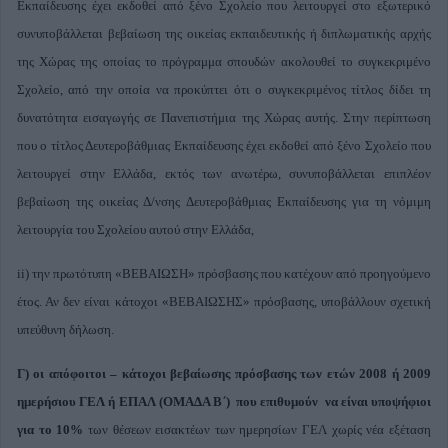
Εκπαίδευσης έχει εκδοθεί από ξένο Σχολείο που λειτουργεί στο εξωτερικό
συνυποβάλλεται βεβαίωση της οικείας εκπαιδευτικής ή διπλωματικής αρχής
της Χώρας της οποίας το πρόγραμμα σπουδών ακολουθεί το συγκεκριμένο
Σχολείο, από την οποία να προκύπτει ότι ο συγκεκριμένος τίτλος δίδει τη
δυνατότητα εισαγωγής σε Πανεπιστήμια της Χώρας αυτής. Στην περίπτωση
που ο τίτλος Δευτεροβάθμιας Εκπαίδευσης έχει εκδοθεί από ξένο Σχολείο που
λειτουργεί στην Ελλάδα, εκτός των ανωτέρω, συνυποβάλλεται επιπλέον
βεβαίωση της οικείας Δ/νσης Δευτεροβάθμιας Εκπαίδευσης για τη νόμιμη
λειτουργία του Σχολείου αυτού στην Ελλάδα,
ii) την πρωτότυπη «ΒΕΒΑΙΩΣΗ» πρόσβασης που κατέχουν από προηγούμενο
έτος. Αν δεν είναι κάτοχοι «ΒΕΒΑΙΩΣΗΣ» πρόσβασης, υποβάλλουν σχετική
υπεύθυνη δήλωση.
Γ) οι απόφοιτοι – κάτοχοι βεβαίωσης πρόσβασης των ετών 2008 ή 2009
ημερήσιου ΓΕΛ ή ΕΠΑΛ (ΟΜΑΔΑ Β΄) που επιθυμούν να είναι υποψήφιοι
για το 10%
των θέσεων εισακτέων των ημερησίων ΓΕΛ χωρίς νέα εξέταση