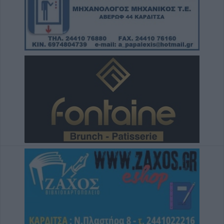
Άνω Λιόσια: Συνελήφθησαν δύο άνδρες για
τον θάνατο 72χρονου που βρέθηκε σε
αυτοκίνητο
6 Αυγούστου 2026, 17:50
Την Παρασκευή 7 Αυγούστου η κηδεία του
Αθανάσιου Ταξιάρχη
6 Αυγούστου 2026, 17:46
Πυρκαγιά σε γεωργική έκταση στην Κρήνη
Φαρσάλων – Τέθηκε υπό μερικό έλεγχο το
βράδυ της Πέμπτης (+Βίντεο)
6 Αυγούστου 2026, 17:36
Δημόσιες Σ.Α.Ε.Κ.: 860 τμήματα και 95
ειδικότητες για το 2026-2027
6 Αυγούστου 2026, 17:21
Την Παρασκευή (7/8) η δεύτερη καταβολή
του βοηθήματος του ΛΑΕ-ΟΠΕΚΑ
6 Αυγούστου 2026, 16:31