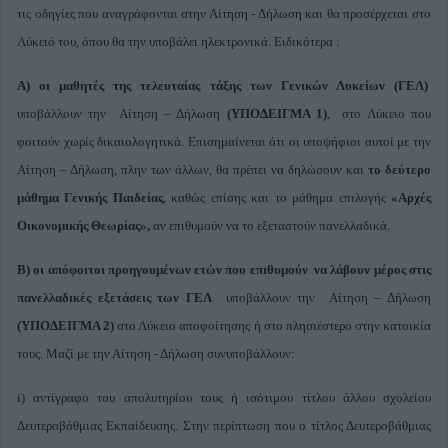
τις οδηγίες που αναγράφονται στην Αίτηση - Δήλωση και θα προσέρχεται στο
Λύκειό του, όπου θα την υποβάλει ηλεκτρονικά. Ειδικότερα :
Α) οι μαθητές της τελευταίας τάξης των Γενικών Λυκείων (ΓΕΛ)
υποβάλλουν την Αίτηση – Δήλωση
(ΥΠΟΔΕΙΓΜΑ 1)
, στο Λύκειο που
φοιτούν χωρίς δικαιολογητικά. Επισημαίνεται ότι οι υποψήφιοι αυτοί με την
Αίτηση – Δήλωση, πλην των άλλων, θα πρέπει να δηλώσουν και
το δεύτερο
μάθημα Γενικής Παιδείας
, καθώς επίσης και το μάθημα επιλογής
«Αρχές
Οικονομικής Θεωρίας»,
αν επιθυμούν να το εξεταστούν πανελλαδικά.
Β) οι απόφοιτοι προηγουμένων ετών που επιθυμούν να λάβουν μέρος στις
πανελλαδικές εξετάσεις των ΓΕΛ
υποβάλλουν την Αίτηση – Δήλωση
(ΥΠΟΔΕΙΓΜΑ 2)
στο Λύκειο αποφοίτησης ή στο πλησιέστερο στην κατοικία
τους. Μαζί με την Αίτηση - Δήλωση συνυποβάλλουν:
i) αντίγραφο του απολυτηρίου τους ή ισότιμου τίτλου άλλου σχολείου
Δευτεροβάθμιας Εκπαίδευσης. Στην περίπτωση που ο τίτλος Δευτεροβάθμιας