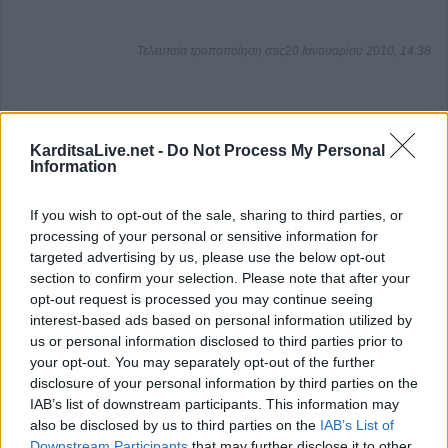
Τελευταία τροποποίηση στις20 Ιανουαρίου 2010, 14:38
Κοινοποιήστε αυτό το άρθρο
KarditsaLive.net -
Do Not Process My Personal
Information
If you wish to opt-out of the sale, sharing to third parties, or
processing of your personal or sensitive information for
targeted advertising by us, please use the below opt-out
section to confirm your selection. Please note that after your
επιστροφή στην κορυφή
opt-out request is processed you may continue seeing
interest-based ads based on personal information utilized by
us or personal information disclosed to third parties prior to
ΕΠΑΓΓΕΛΜΑΤΙΕΣ ΥΓΕΙΑΣ
your opt-out. You may separately opt-out of the further
disclosure of your personal information by third parties on the
IAB’s list of downstream participants. This information may
also be disclosed by us to third parties on the
IAB’s List of
Downstream Participants
that may further disclose it to other