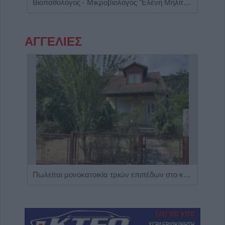
Κέντρο Λογοθεραπείας 'Τέχνη Λόγου & Μάθησης'
Βιοπαθολόγος - Μικροβιολόγος "Ελένη Μηλίτση"
ΑΓΓΕΛΙΕΣ
Η Αποκατάσταση Α.Ε. αναζητά για εργασία Νοσηλευτές και Βοηθούς Νοσηλευτές
Πωλείται μονοκατοικία τριών επιπέδων στο καταπράσινο Πευκόφυτο Καρδίτσας