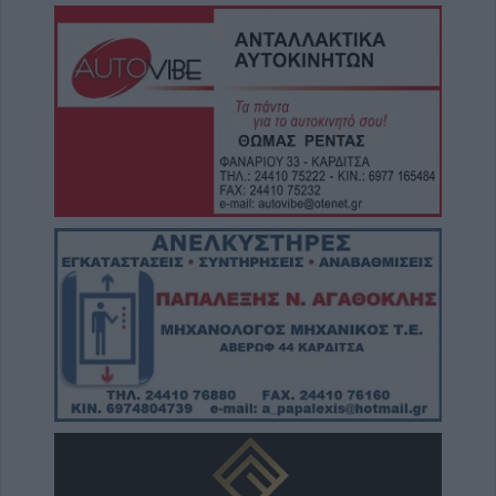
Παράταση έως τις 9 Νοεμβρίου για το έργο
επέκτασης του δικτύου ύδρευσης στην Τ.Κ.
Αργυρίου
9 Αυγούστου 2026, 15:38
Συνεδρίαση Επιτροπής Εκτίμησης Κινδύνου
για τους ισχυρούς ανέμους και ριπές έως 9
μποφόρ τη Δευτέρα (10/8)
9 Αυγούστου 2026, 14:33
Με αργούς ρυθμούς οι εξελίξεις
μετεγκατάστασης του Λαμπερού - Τι
προβλέπει μελέτη υποστηρικτικών
διαδικασιών
9 Αυγούστου 2026, 12:42
Την Κυριακή 9 Αυγούστου κηδεία του
Κωνσταντίνου Θέου
9 Αυγούστου 2026, 11:13
Συλλήψεις σε Λάρισα, Μαγνησία και Τρίκαλα