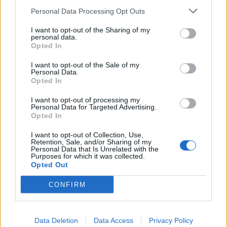
Personal Data Processing Opt Outs
9 Αυγούστου 2026, 08:05
I want to opt-out of the Sharing of my
personal data.
Opted In
I want to opt-out of the Sale of my
Personal Data.
Opted In
I want to opt-out of processing my
Τροχαίο στην Αγιά: Μοτοσικλέτα συγκρούστηκε με
Personal Data for Targeted Advertising.
νταλίκα – Στο νοσοκομείο ο οδηγός
Opted In
6 Αυγούστου 2026, 19:15
I want to opt-out of Collection, Use,
Retention, Sale, and/or Sharing of my
Personal Data that Is Unrelated with the
Purposes for which it was collected.
Opted Out
CONFIRM
Data Deletion
Data Access
Privacy Policy
Πυρκαγιά σε γεωργική έκταση στην Κρήνη