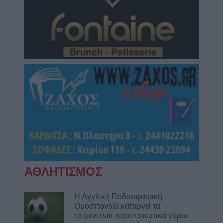
για διατάραξη κοινής ησυχίας, παραβάσεις
στον αιγιαλό, ναρκωτικά και οδήγηση υπό
μέθη
9 Αυγούστου 2026, 10:27
Διάθεση 1.800 νεοσσών και 235
γεννητόρων κυνηγετικού φασιανού από το
εκτροφείο Μπαλάνου στο Μουζάκι
9 Αυγούστου 2026, 09:38
Από τη Γη στη Σελήνη: Το κομμάτι πύραυλου
που προσέκρουσε στη Σελήνη γίνεται χρυσή
ευκαιρία μελέτης για ειδικούς επιστήμονες
9 Αυγούστου 2026, 09:31
Για ό,τι κι αν ψάχνεις, συνεργείο αυτοκινήτων
“Βούζας” και έχεις τη λύση!
ΑΘΛΗΤΙΣΜΟΣ
9 Αυγούστου 2026, 09:14
Υπ. Μεταφορών: Οριστική λύση στο ζήτημα
Η Αγγλική Ποδοσφαιρική
Ομοσπονδία καταργεί τα
των πινακίδων κυκλοφορίας - Ποιές αλλαγές
τσιμεντένια προστατευτικά γύρω
θα γίνουν