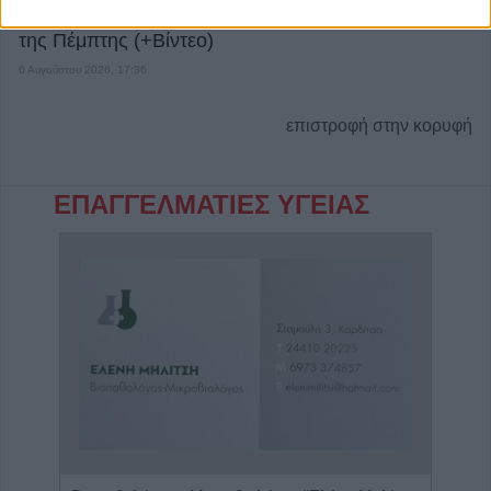
Φαρσάλων – Τέθηκε υπό μερικό έλεγχο το βράδυ
της Πέμπτης (+Βίντεο)
6 Αυγούστου 2026, 17:36
επιστροφή στην κορυφή
ΕΠΑΓΓΕΛΜΑΤΙΕΣ ΥΓΕΙΑΣ