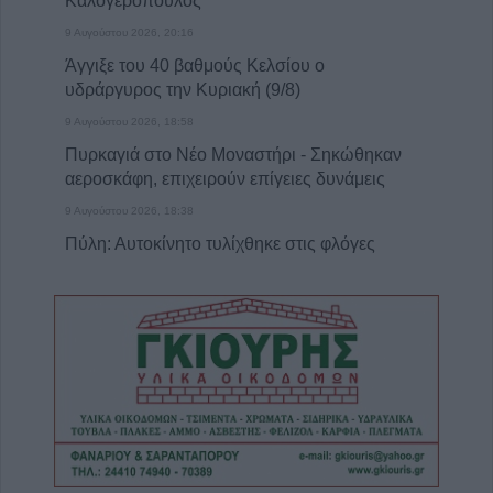
Καλογερόπουλος
9 Αυγούστου 2026, 20:16
Άγγιξε του 40 βαθμούς Κελσίου ο
υδράργυρος την Κυριακή (9/8)
9 Αυγούστου 2026, 18:58
Πυρκαγιά στο Νέο Μοναστήρι - Σηκώθηκαν
αεροσκάφη, επιχειρούν επίγειες δυνάμεις
9 Αυγούστου 2026, 18:38
Πύλη: Αυτοκίνητο τυλίχθηκε στις φλόγες
9 Αυγούστου 2026, 18:08
Θύμα των γκράφιτι το άγαλμα της
αγρότισσας μάνας στην πλατεία Πλαστήρα
(+Φωτο)
9 Αυγούστου 2026, 17:49
Ιερά Μητρόπολη: Πρόγραμμα Μητροπολίτη
κ. Τιμόθεου το διήμερο 10-11 Αυγούστου
9 Αυγούστου 2026, 16:14