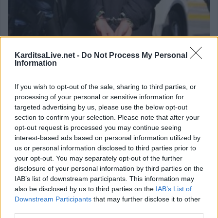
KarditsaLive.net -
Do Not Process My Personal
Information
Συλλήψεις σε Λάρισα, Μαγνησία και Τρίκαλα για
If you wish to opt-out of the sale, sharing to third parties, or
διατάραξη κοινής ησυχίας, παραβάσεις στον
processing of your personal or sensitive information for
αιγιαλό, ναρκωτικά και οδήγηση υπό μέθη
targeted advertising by us, please use the below opt-out
9 Αυγούστου 2026, 10:27
section to confirm your selection. Please note that after your
opt-out request is processed you may continue seeing
interest-based ads based on personal information utilized by
us or personal information disclosed to third parties prior to
your opt-out. You may separately opt-out of the further
disclosure of your personal information by third parties on the
IAB’s list of downstream participants. This information may
also be disclosed by us to third parties on the
IAB’s List of
Downstream Participants
that may further disclose it to other
Την Κυριακή 9 Αυγούστου η κηδεία του Αθανάσιου
third parties.
Λαζαρίδη