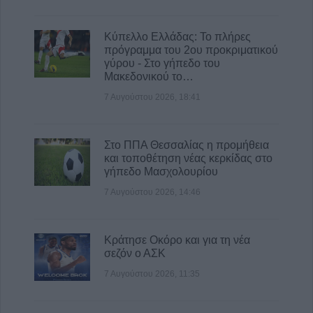
κοσμήματα
8 Αυγούστου 2026, 12:23
Κύπελλο Ελλάδας: Το πλήρες
πρόγραμμα του 2ου προκριματικού
“Take a break…. μ’ έναν απολαυστικό king
γύρου - Στο γήπεδο του
coffee!”
Μακεδονικού το…
8 Αυγούστου 2026, 12:22
7 Αυγούστου 2026, 18:41
Στο ΠΠΑ Θεσσαλίας η προμήθεια
και τοποθέτηση νέας κερκίδας στο
γήπεδο Μασχολουρίου
7 Αυγούστου 2026, 14:46
Κράτησε Οκόρο και για τη νέα
σεζόν ο ΑΣΚ
7 Αυγούστου 2026, 11:35