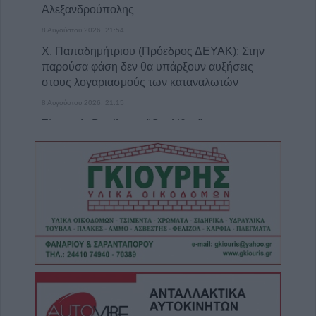
Αλεξανδρούπολης
8 Αυγούστου 2026, 21:54
Χ. Παπαδημήτριου (Πρόεδρος ΔΕΥΑΚ): Στην
παρούσα φάση δεν θα υπάρξουν αυξήσεις
στους λογαριασμούς των καταναλωτών
8 Αυγούστου 2026, 21:15
Σίσκος Α. Βασίλειος: "Οι ηλίθιοι"
8 Αυγούστου 2026, 20:55
Πάρος: Νεκρό 4χρονο παιδί σε πισίνα beach
bar
8 Αυγούστου 2026, 19:35
Υπεγράφη η σύμβαση για την «Αναβάθμιση
υποδομών κεντρικής δομής του Μουσείου
Πόλης»
8 Αυγούστου 2026, 19:33
Την Κυριακή 9 Αυγούστου η κηδεία του
Κωνσταντίνου Βογιατζή