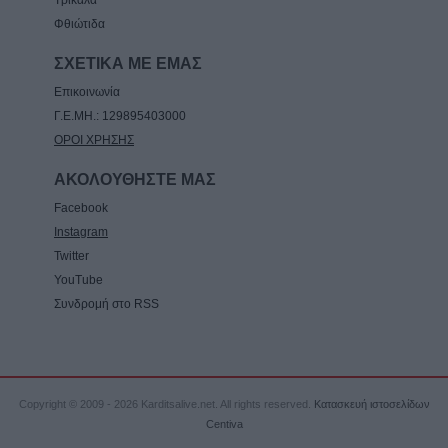
Φθιώτιδα
ΣΧΕΤΙΚΑ ΜΕ ΕΜΑΣ
Επικοινωνία
Γ.Ε.ΜΗ.: 129895403000
ΟΡΟΙ ΧΡΗΣΗΣ
ΑΚΟΛΟΥΘΗΣΤΕ ΜΑΣ
Facebook
Instagram
Twitter
YouTube
Συνδρομή στο RSS
Copyright © 2009 - 2026 Karditsalive.net. All rights reserved.
Κατασκευή ιστοσελίδων
Centiva