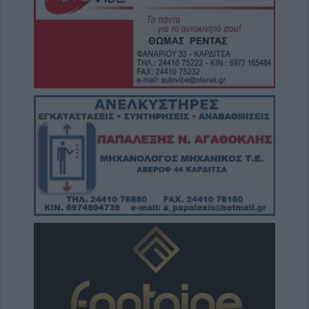
8 Αυγούστου 2026, 19:28
Την Δευτέρα 10 Αυγούστου η κηδεία του
Κωνσταντίνου Πλεξίδα
8 Αυγούστου 2026, 19:13
Την Κυριακή 9 Αυγούστου η κηδεία της
Θωμαΐτσας Τσιούκα
8 Αυγούστου 2026, 17:42
Μετώπη: Χωρίς τις αισθήσεις του
ανασύρθηκε από την θάλασσα 43χρονος
8 Αυγούστου 2026, 17:14
Σε αναζήτηση λύσης για το χρόνιο
πρόβλημα των ανεπιτήρητων βοοειδών σε
κοινότητες του Δήμου Παλαμά
8 Αυγούστου 2026, 14:49
Ακυρώθηκε απόφαση του Περιφερειάρχη
Θεσσαλίας Δημ. Κουρέτα για το θαλάσσιο
σκι στη λίμνη Σμοκόβου