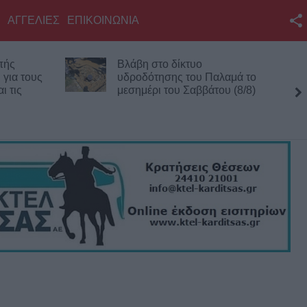
ΑΓΓΕΛΙΕΣ
ΕΠΙΚΟΙΝΩΝΙΑ
Facebook
πής
Βλάβη στο δίκτυο
Twitter
 για τους
υδροδότησης του Παλαμά το
ι τις
μεσημέρι του Σαββάτου (8/8)
YouTube
Αναζήτηση
RSS
Επικοινωνία με το
KarditsaLive.Net