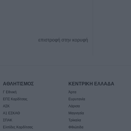
Πάρος: Νεκρό 4χ
πισίνα beach ba
8 Αυγούστου 2026, 19:35
Υπεγράφη η σύμ
«Αναβάθμιση υ
επιστροφή στην κορυφή
κεντρικής δομής
Πόλης»
8 Αυγούστου 2026, 19:33
Την Κυριακή 9 
κηδεία του Κωνσ
Βογιατζή
ΑΘΛΗΤΙΣΜΟΣ
ΚΕΝΤΡΙΚΗ ΕΛΛΑΔΑ
8 Αυγούστου 2026, 19:28
Γ Εθνική
Άρτα
Την Δευτέρα 10
ΕΠΣ Καρδίτσας
Ευρυτανία
κηδεία του Κωνσ
ΑΣΚ
Λάρισα
8 Αυγούστου 2026, 19:13
Α1 ΕΣΚΑΘ
Μαγνησία
Την Κυριακή 9 
ΣΠΑΚ
Τρίκαλα
κηδεία της Θωμα
Ελπίδες Καρδίτσας
Φθιώτιδα