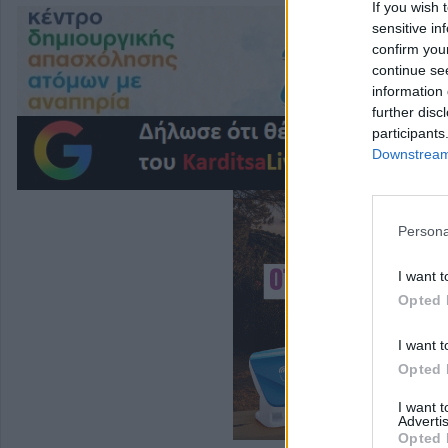
If you wish 
sensitive in
confirm you
continue se
information 
further disc
participants
Downstream 
Persona
I want t
Opted 
I want t
Opted 
I want 
Advertis
Opted 