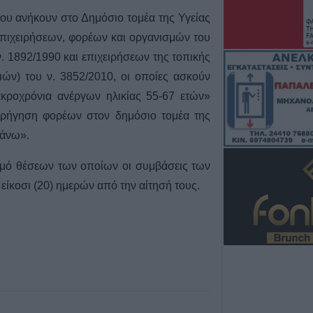
ου ανήκουν στο Δημόσιο τομέα της Υγείας
9 Αυγούστου 2026, 08:05
πιχειρήσεων, φορέων και οργανισμών του
Υψηλός κίνδυνο
Κυριακή (9/8) σ
. 1892/1990 και επιχειρήσεων της τοπικής
του ν. Καρδίτσας
ών) του ν. 3852/2010, οι οποίες ασκούν
υπόλοιπης Θεσσ
ακροχρόνια ανέργων ηλικίας 55-67 ετών»
8 Αυγούστου 2026, 22:58
χορήγηση φορέων στον δημόσιο τομέα της
Ανασύρθηκε χωρί
 άνω».
του ηλικιωμένος
οικισμό της Αλ
ιθμό θέσεων των οποίων οι συμβάσεις των
8 Αυγούστου 2026, 21:54
 είκοσι (20) ημερών από την αίτησή τους.
Χ. Παπαδημήτρι
ΔΕΥΑΚ): Στην π
θα υπάρξουν αυ
λογαριασμούς τ
8 Αυγούστου 2026, 21:15
Σίσκος Α. Βασίλει
8 Αυγούστου 2026, 20:55