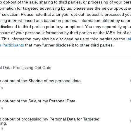
to opt-out of the sale, sharing to third parties, or processing of your per
formation for targeted advertising by us, please use the below opt-out s
r selection. Please note that after your opt-out request is processed y
eing interest-based ads based on personal information utilized by us or
disclosed to third parties prior to your opt-out. You may separately opt-
losure of your personal information by third parties on the IAB’s list of
ΤΕΛΕΥΤΑΙ
. This information may also be disclosed by us to third parties on the
IA
Participants
that may further disclose it to other third parties.
Την Κυριακή 9 Α
του Κωνσταντίν
9 Αυγούστου 2026, 11:13
l Data Processing Opt Outs
Συλλήψεις σε Λ
και Τρίκαλα για 
o opt-out of the Sharing of my personal data.
ησυχίας, παραβά
In
αιγιαλό, ναρκωτ
υπό μέθη
o opt-out of the Sale of my Personal Data.
9 Αυγούστου 2026, 10:27
In
Διάθεση 1.800 
to opt-out of processing my Personal Data for Targeted
γεννητόρων κυν
ing.
φασιανού από το
In