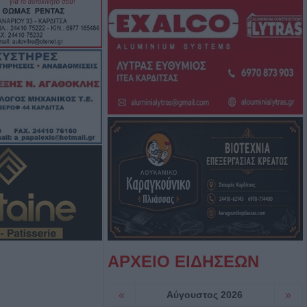
ς πυρκαγιάς την
ε μεγάλο τμήμα
 και της
αλίας
ς τις αισθήσεις
 από πηγάδι σε
εξανδρούπολης
ου (Πρόεδρος
αρούσα φάση δεν
ξήσεις στους
ων καταναλωτών
ΑΡΧΕΙΟ ΕΙΔΗΣΕΩΝ
ος: "Οι ηλίθιοι"
«
Αύγουστος 2026
»