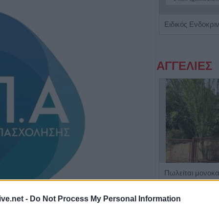
Διαγνωστικό Εργαστήριο "Έρευνα και Υγεία"
ΑΓΓΕΛΙΕΣ
Η Αποκατάσταση Α.Ε. αναζητά για εργασία Νοσηλευτές και Βοηθούς Νοσηλευτές
ive.net -
Do Not Process My Personal Information