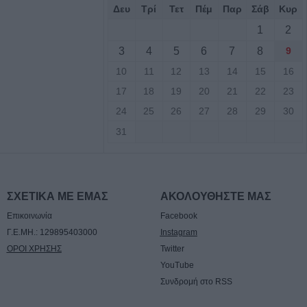
Δευ
Τρί
Τετ
Πέμ
Παρ
Σάβ
Κυρ
ρονο παιδί σε
r
1
2
3
4
5
6
7
8
9
βαση για την
10
11
12
13
14
15
16
ποδομών
17
18
19
20
21
22
23
 του Μουσείου
24
25
26
27
28
29
30
31
Αυγούστου η
ταντίνου
ΣΧΕΤΙΚΑ ΜΕ ΕΜΑΣ
ΑΚΟΛΟΥΘΗΣΤΕ ΜΑΣ
Επικοινωνία
Facebook
 Αυγούστου η
Γ.Ε.ΜΗ.: 129895403000
Instagram
ταντίνου Πλεξίδα
ΟΡΟΙ ΧΡΗΣΗΣ
Twitter
YouTube
Αυγούστου η
Συνδρομή στο RSS
ΐτσας Τσιούκα