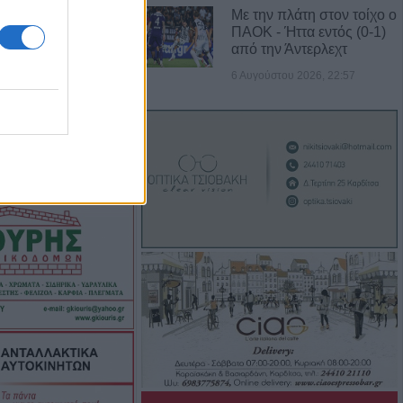
ουζάκι
Με την πλάτη στον τοίχο ο
ΠΑΟΚ - Ήττα εντός (0-1)
από την Άντερλεχτ
ελήνη: Το κομμάτι
6 Αυγούστου 2026, 22:57
προσέκρουσε στη
ρυσή ευκαιρία
κούς επιστήμονες
χνεις, συνεργείο
ζας” και έχεις τη
 Οριστική λύση
πινακίδων
οιές αλλαγές θα
Αυγούστου η
άσιου Λαζαρίδη