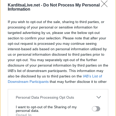
KarditsaLive.net -
Do Not Process My Personal
Information
If you wish to opt-out of the sale, sharing to third parties, or
processing of your personal or sensitive information for
targeted advertising by us, please use the below opt-out
section to confirm your selection. Please note that after your
Πωλείται μονοκατοικία τριών επιπέδων στο καταπράσινο Πευκόφυτο Καρδίτσας
Η Αποκατάσταση Α.Ε. αναζητά για εργασία Νοσηλευτές και Βοηθούς Νοσηλευτές
opt-out request is processed you may continue seeing
interest-based ads based on personal information utilized by
us or personal information disclosed to third parties prior to
your opt-out. You may separately opt-out of the further
disclosure of your personal information by third parties on the
IAB’s list of downstream participants. This information may
also be disclosed by us to third parties on the
IAB’s List of
Downstream Participants
that may further disclose it to other
third parties.
Personal Data Processing Opt Outs
I want to opt-out of the Sharing of my
ΤΕΛΕΥΤΑΙΑ ΝΕΑ
personal data.
Opted In