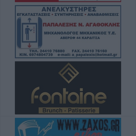
9 Αυγούστου 2026, 14:33
Με αργούς ρυθμούς οι εξελίξεις
μετεγκατάστασης του Λαμπερού - Τι
προβλέπει μελέτη υποστηρικτικών
διαδικασιών
9 Αυγούστου 2026, 12:42
Την Κυριακή 9 Αυγούστου κηδεία του
Κωνσταντίνου Θέου
9 Αυγούστου 2026, 11:13
Συλλήψεις σε Λάρισα, Μαγνησία και Τρίκαλα
για διατάραξη κοινής ησυχίας, παραβάσεις
στον αιγιαλό, ναρκωτικά και οδήγηση υπό
μέθη
9 Αυγούστου 2026, 10:27
Διάθεση 1.800 νεοσσών και 235
γεννητόρων κυνηγετικού φασιανού από το
εκτροφείο Μπαλάνου στο Μουζάκι
9 Αυγούστου 2026, 09:38