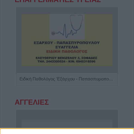
πης"
Ειδική Παθολόγος 'Εξάρχου - Παπασπυροπούλου Ευαγγελία'
ΑΓΓΕΛΙΕΣ