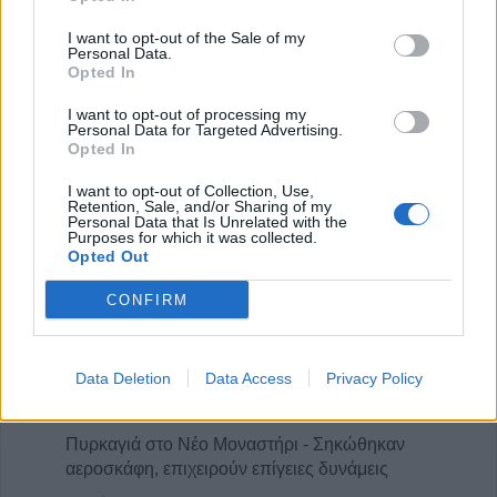
Προετοιμάζεται για ζωντανή μετάδοση των
συνεδριάσεων το Δημοτικό Συμβούλιο
I want to opt-out of the Sale of my
Personal Data.
Παλαμά
Opted In
9 Αυγούστου 2026, 22:10
I want to opt-out of processing my
1.296 φιάλες παράνομου φρέον
Personal Data for Targeted Advertising.
Opted In
κατασχέθηκαν σε Κήπους και Δοϊράνη –
Ξεπερνούν τις 338.000 ευρώ οι διαφυγόντες
I want to opt-out of Collection, Use,
δασμοί
Retention, Sale, and/or Sharing of my
Personal Data that Is Unrelated with the
9 Αυγούστου 2026, 21:41
Purposes for which it was collected.
Opted Out
Απεβίωσε στα 74 ο ηθοποιός Νίκος
Καλογερόπουλος
CONFIRM
9 Αυγούστου 2026, 20:16
Άγγιξε του 40 βαθμούς Κελσίου ο
υδράργυρος την Κυριακή (9/8)
Data Deletion
Data Access
Privacy Policy
9 Αυγούστου 2026, 18:58
Πυρκαγιά στο Νέο Μοναστήρι - Σηκώθηκαν
αεροσκάφη, επιχειρούν επίγειες δυνάμεις