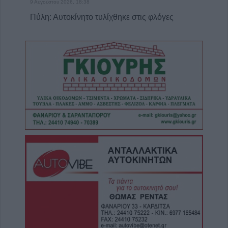
9 Αυγούστου 2026, 18:38
Πύλη: Αυτοκίνητο τυλίχθηκε στις φλόγες
9 Αυγούστου 2026, 18:08
Θύμα των γκράφιτι το άγαλμα της
αγρότισσας μάνας στην πλατεία Πλαστήρα
(+Φωτο)
9 Αυγούστου 2026, 17:49
Ιερά Μητρόπολη: Πρόγραμμα Μητροπολίτη
κ. Τιμόθεου το διήμερο 10-11 Αυγούστου
9 Αυγούστου 2026, 16:14
Παράταση έως τις 9 Νοεμβρίου για το έργο
επέκτασης του δικτύου ύδρευσης στην Τ.Κ.
Αργυρίου
9 Αυγούστου 2026, 15:38
Συνεδρίαση Επιτροπής Εκτίμησης Κινδύνου
για τους ισχυρούς ανέμους και ριπές έως 9
μποφόρ τη Δευτέρα (10/8)