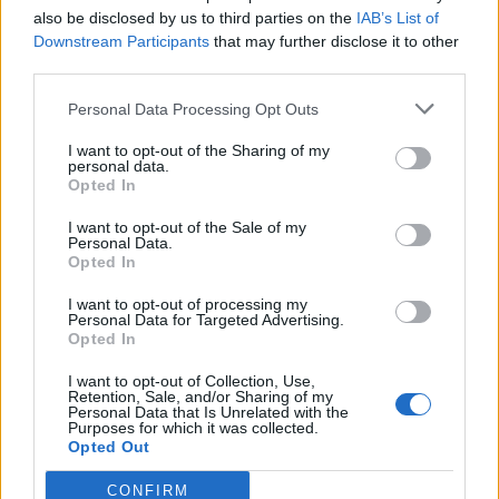
τοποθέτηση νέας κερκίδας στο γήπεδο
also be disclosed by us to third parties on the
IAB’s List of
Μασχολουρίου
Downstream Participants
that may further disclose it to other
third parties.
7 Αυγούστου 2026, 14:46
Απορρίφθηκαν από τον εισαγγελέα του
Personal Data Processing Opt Outs
Αρείου Πάγου οι αιτήσεις για την ανάσυρση
από το αρχείο της υπόθεσης των
I want to opt-out of the Sharing of my
personal data.
τηλεφωνικών υποκλοπών
Opted In
7 Αυγούστου 2026, 14:26
I want to opt-out of the Sale of my
Επιχορηγήσεις 15.000 ευρώ από το Υπ.
Personal Data.
Opted In
Πολιτισμού για δύο πολιτιστικά φεστιβάλ
που πραγματοποιούνται στο ν. Καρδίτσας
I want to opt-out of processing my
Personal Data for Targeted Advertising.
7 Αυγούστου 2026, 14:18
Opted In
Συνεδριάζει την Τρίτη 11 Αυγούστου το
Δημοτικό Συμβούλιο Λίμνης Πλαστήρα
I want to opt-out of Collection, Use,
Retention, Sale, and/or Sharing of my
Personal Data that Is Unrelated with the
7 Αυγούστου 2026, 14:05
Purposes for which it was collected.
Την Κυριακή 9 Αυγούστου το 40ήμερο
Opted Out
μνημόσυνο του Βάιου Κουκουνή
CONFIRM