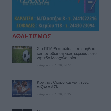
7 Αυγούστου 2026, 12:29
Μουσική βραδιά 80's και 90's στον Άγιο
Βησσάριο Σοφάδων
7 Αυγούστου 2026, 11:57
Συλλήψεις στην Καρδίτσα για ρευματοκλοπή
και παραβάσεις του ΚΟΚ
ΑΘΛΗΤΙΣΜΟΣ
7 Αυγούστου 2026, 11:48
Προφυλακίστηκαν τρεις κατηγορούμενοι για
Στο ΠΠΑ Θεσσαλίας η προμήθεια
και τοποθέτηση νέας κερκίδας στο
την μεγάλη πυρκαγιά στη Βοιωτία - Από
γήπεδο Μασχολουρίου
δίκτυο μεταφοράς ρεύματος από αιολικό
πάρκο η έναρξη της πυρκαγιάς
7 Αυγούστου 2026, 14:46
7 Αυγούστου 2026, 11:42
Κράτησε Οκόρο και για τη νέα σεζόν ο ΑΣΚ
Κράτησε Οκόρο και για τη νέα
σεζόν ο ΑΣΚ
7 Αυγούστου 2026, 11:35
Εργατικό Κέντρο Καρδίτσας: "Κάτω τα χέρια
7 Αυγούστου 2026, 11:35
από τον πρόεδρο του Εργατικού Κέντρου
Λάρισας"