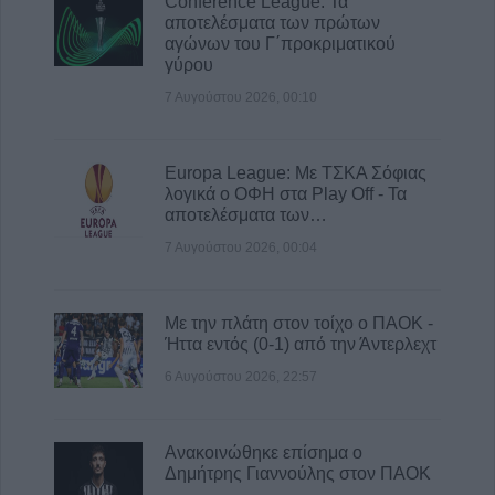
Conference League: Τα
7 Αυγούστου 2026, 11:20
αποτελέσματα των πρώτων
Το Σάββατο 8 Αυγούστου η κηδεία του
αγώνων του Γ΄προκριματικού
Χρήστου Αρχ. Παπαλέξη
γύρου
7 Αυγούστου 2026, 11:17
7 Αυγούστου 2026, 00:10
Europa League: Με ΤΣΚΑ Σόφιας
λογικά ο ΟΦΗ στα Play Off - Τα
αποτελέσματα των…
7 Αυγούστου 2026, 00:04
Με την πλάτη στον τοίχο ο ΠΑΟΚ -
Ήττα εντός (0-1) από την Άντερλεχτ
6 Αυγούστου 2026, 22:57
Ανακοινώθηκε επίσημα ο
Δημήτρης Γιαννούλης στον ΠΑΟΚ