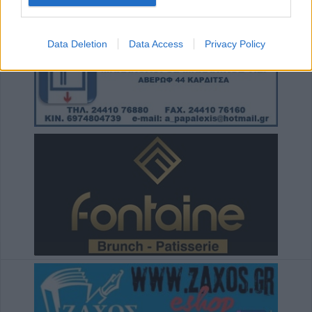
7 Αυγούστου 2026, 13:59
Το Σάββατο 8 Αυγούστου η κηδεία της Βάιας
Χασομέρη
Data Deletion
Data Access
Privacy Policy
7 Αυγούστου 2026, 13:14
Στο 3,4% ο πληθωρισμός τον Ιούλιο του
2026 σύμφωνα με την ΕΛΣΤΑΤ
7 Αυγούστου 2026, 13:03
Μαγνησία: Χωρίς τις αισθήσεις της
ανασύρθηκε 70χρονη στην Άφησσο
7 Αυγούστου 2026, 13:00
Συνελήφθη 31χρονος στη Γερμανία που
εκκρεμούσε Ευρωπαϊκό ένταλμα σύλληψης
για ανθρωποκτονίες στην Ελλάδα
7 Αυγούστου 2026, 12:50
Φ. Αλεξάκος: "Αδιαφάνεια και
δημοσιονομικός χώρος - Προτάσεις
διαφάνειας και εξοικονόμησης πόρων"