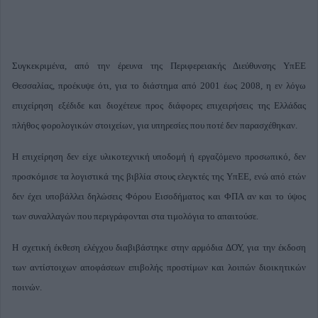
Συγκεκριμένα, από την έρευνα της Περιφερειακής Διεύθυνσης ΥπΕΕ
Θεσσαλίας, προέκυψε ότι, για το διάστημα από 2001 έως 2008, η εν λόγω
επιχείρηση εξέδιδε και διοχέτευε προς διάφορες επιχειρήσεις της Ελλάδας
πλήθος φορολογικών στοιχείων, για υπηρεσίες που ποτέ δεν παρασχέθηκαν.
Η επιχείρηση δεν είχε υλικοτεχνική υποδομή ή εργαζόμενο προσωπικό, δεν
προσκόμισε τα λογιστικά της βιβλία στους ελεγκτές της ΥπΕΕ, ενώ από ετών
δεν έχει υποβάλλει δηλώσεις Φόρου Εισοδήματος και ΦΠΑ αν και το ύψος
των συναλλαγών που περιγράφονται στα τιμολόγια το απαιτούσε.
Η σχετική έκθεση ελέγχου διαβιβάστηκε στην αρμόδια ΔΟΥ, για την έκδοση
των αντίστοιχων αποφάσεων επιβολής προστίμων και λοιπών διοικητικών
ποινών.