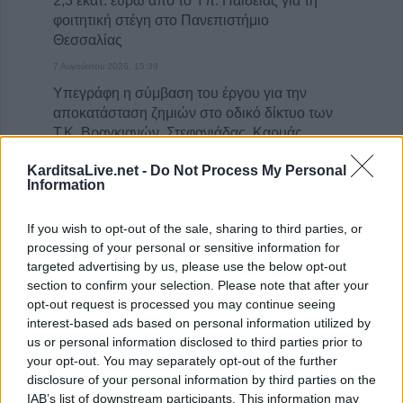
2,3 εκατ. ευρώ από το Υπ. Παιδείας για τη
φοιτητική στέγη στο Πανεπιστήμιο
Θεσσαλίας
7 Αυγούστου 2026, 15:39
Υπεγράφη η σύμβαση του έργου για την
αποκατάσταση ζημιών στο οδικό δίκτυο των
Τ.Κ. Βραγκιανών, Στεφανιάδας, Καρυάς,
Ελληνικών και Δροσάτου
KarditsaLive.net -
Do Not Process My Personal
7 Αυγούστου 2026, 15:34
Information
Ιερά Μητρόπολη: Πρόγραμμα Μητροπολίτη
κ. Τιμόθεου το διήμερο 8 & 9 Αυγούστου
If you wish to opt-out of the sale, sharing to third parties, or
processing of your personal or sensitive information for
7 Αυγούστου 2026, 15:07
targeted advertising by us, please use the below opt-out
Άνοιξε η πρόσκληση από την Περιφέρεια
section to confirm your selection. Please note that after your
Θεσσαλίας προς το Δήμο Παλαμά για
opt-out request is processed you may continue seeing
πρόδρομα έργα πριν την μετεγκατάσταση
interest-based ads based on personal information utilized by
της Μεταμόρφωσης
us or personal information disclosed to third parties prior to
your opt-out. You may separately opt-out of the further
7 Αυγούστου 2026, 15:02
disclosure of your personal information by third parties on the
Στο ΠΠΑ Θεσσαλίας η προμήθεια και
IAB’s list of downstream participants. This information may