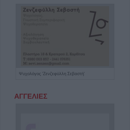
Βιοπαθολόγος - Μικροβιολόγος "Ελένη Μηλίτση"
Ψυχολόγος 'Ζενζεφύλλη Σεβαστή'
ΑΓΓΕΛΙΕΣ