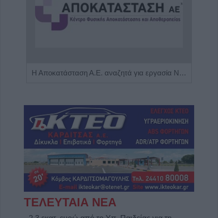
Πωλείται μονοκατοικία τριών επιπέδων στο καταπράσινο Πευκόφυτο Καρδίτσας
Η Αποκατάσταση Α.Ε. αναζητά για εργασία Νοσηλευτές και Βοηθούς Νοσηλευτές
ΤΕΛΕΥΤΑΙΑ ΝΕΑ