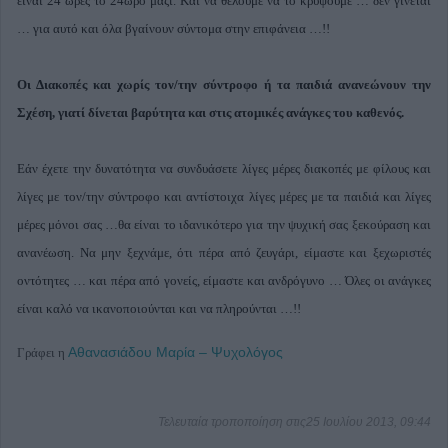
είναι 24 ώρες το 24ωρο μαζί. Και να θέλουμε να το κρύψουμε … δεν γίνεται
… για αυτό και όλα βγαίνουν σύντομα στην επιφάνεια …!!
Οι Διακοπές και χωρίς τον/την σύντροφο ή τα παιδιά ανανεώνουν την
Σχέση, γιατί δίνεται βαρύτητα και στις ατομικές ανάγκες του καθενός.
Εάν έχετε την δυνατότητα να συνδυάσετε λίγες μέρες διακοπές με φίλους και
λίγες με τον/την σύντροφο και αντίστοιχα λίγες μέρες με τα παιδιά και λίγες
μέρες μόνοι σας …θα είναι το ιδανικότερο για την ψυχική σας ξεκούραση και
ανανέωση. Να μην ξεχνάμε, ότι πέρα από ζευγάρι, είμαστε και ξεχωριστές
οντότητες … και πέρα από γονείς, είμαστε και ανδρόγυνο … Όλες οι ανάγκες
είναι καλό να ικανοποιούνται και να πληρούνται …!!
Αθανασιάδου Μαρία – Ψυχολόγος
Γράφει η
Τελευταία τροποποίηση στις25 Ιουλίου 2013, 09:44