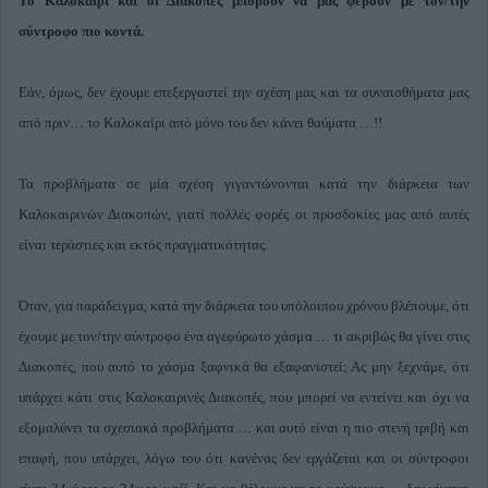
Το Καλοκαίρι και οι Διακοπές μπορούν να μας φέρουν με τον/την
σύντροφο πιο κοντά.
Εάν, όμως, δεν έχουμε επεξεργαστεί την σχέση μας και τα συναισθήματα μας
από πριν… το Καλοκαίρι από μόνο του δεν κάνει θαύματα …!!
Τα προβλήματα σε μία σχέση γιγαντώνονται κατά την διάρκεια των
Καλοκαιρινών Διακοπών, γιατί πολλές φορές οι προσδοκίες μας από αυτές
είναι τεράστιες και εκτός πραγματικότητας.
Όταν, για παράδειγμα, κατά την διάρκεια του υπόλοιπου χρόνου βλέπουμε, ότι
έχουμε με τον/την σύντροφο ένα αγεφύρωτο χάσμα … τι ακριβώς θα γίνει στις
Διακοπές, που αυτό το χάσμα ξαφνικά θα εξαφανιστεί; Ας μην ξεχνάμε, ότι
υπάρχει κάτι στις Καλοκαιρινές Διακοπές, που μπορεί να εντείνει και όχι να
εξομαλύνει τα σχεσιακά προβλήματα … και αυτό είναι η πιο στενή τριβή και
επαφή, που υπάρχει, λόγω του ότι κανένας δεν εργάζεται και οι σύντροφοι