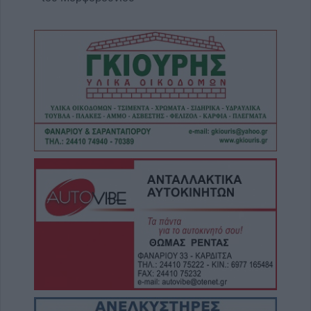
5 Αυγούστου 2026, 20:50
Το Σάββατο 8 Αυγούστου το 40ήμερο
μνημόσυνο του Κωνσταντίνου
Αναγνωστόπουλου
5 Αυγούστου 2026, 20:49
Εκδήλωση μνήμης για Χιροσίμα -
Ναγκασάκι και αντιιμπεριαλιστική
παρέμβαση από την Επιτροπή Ειρήνης
Καρδίτσας (+Φωτο +Βίντεο)
5 Αυγούστου 2026, 20:42
Ο Φονσέκα απέκλεισε τον Τσιτσιπά από το
Masters του Μόντρεαλ
5 Αυγούστου 2026, 20:30
Το Σάββατο 8 Αυγούστου το 40ήμερο
μνημόσυνο της Κωνσταντίας Γεωρ.
Γιαννουσά - Τσιούκα
5 Αυγούστου 2026, 20:25