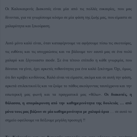
Οι Καλοκαιρινές Διακοπές είναι μία από τις πολλές ευκαιρίες, που μας
δίνονται, για να γνωρίσουμε κόσμο σε μία φάση της ζωής μας, που είμαστε σε
χαλαρότητα και ξεκούραση.
Αυτό μόνο καλό είναι, όταν καταφέρνουμε να αφήσουμε πίσω τις σκοτούρες,
τις ευθύνες και τις υποχρεώσεις και να βάλουμε τον εαυτό μας σε ένα πολύ
χαλαρό και ξέγνοιαστo mode. Σε ένα τέτοιο επίπεδο η κάθε γνωριμία, που
δύναται να γίνει, έχει αρκετές πιθανότητες για ένα καλό ξεκίνημα. Όχι, όμως,
ότι δεν κρύβει κινδύνους. Καλό είναι να είμαστε, ακόμα και σε αυτή την φάση,
αρκετά επιλεκτικοί/ές και να ζούμε το πάθος ακούγοντας ταυτόχρονα και την
εσωτερική μας φωνή και τα πραγματικά μας «θέλω».
Οι διακοπές, η
θάλασσα, η απομάκρυνση από την καθημερινότητα της δουλειάς … από
μόνα τους μας βάζουν σε μία καθημερινότητα με χαλαρά όρια
… σε αυτό το
σημείο οφείλουμε να δείξουμε μεγάλη προσοχή !!