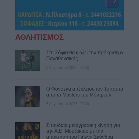
5 Αυγούστου 2026, 18:23
Μικροσκοπικές δίνες ανακαλύφθηκαν για
πρώτη φορά στην επιφάνεια του Ήλιου
5 Αυγούστου 2026, 18:15
ΑΘΛΗΤΙΣΜΟΣ
Επίσκεψη του Υπουργού Υγείας Άδωνι
Γεωργιάδη στο ανακαινισμένο Κ.Y.
Σοφάδων(+Φωτο +Βίντεο)
Στη Σόφια θα ψάξει την πρόκριση ο
Παναθηναϊκός
5 Αυγούστου 2026, 16:58
5 Αυγούστου 2026, 23:33
Επιτροπή Ανταγωνισμού: Αναρτήθηκαν τα
οριστικά αποτελέσματα της προκήρυξης για
51 θέσεις ειδικού επιστημονικού
Ο Φονσέκα απέκλεισε τον Τσιτσιπά
προσωπικού
από το Masters του Μόντρεαλ
5 Αυγούστου 2026, 16:02
5 Αυγούστου 2026, 20:30
Ε.Φ.Ε.Τ.: Ανάκληση μη ασφαλών τροφίμων
τύπου καραμελών ζελέ και συναφών
γλυκισμάτων
Σπουδαία μεταγραφική κίνηση για
την Α.Ε. Μουζακίου με την
5 Αυγούστου 2026, 15:48
απόκτηση του Γιάννη Σκόνδρα