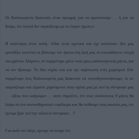
Οι Καλοκαιρινές Διακοπές είναι αφορμή, για να ερωτευτούμε … ή για να
δούμε, ότι τελικά δεν ταιριάζουμε με το έτερον ήμισυ;»
Η απάντηση είναι απλή: «Όλα είναι σχετικά και όχι απόλυτα». Δεν μας
εμποδίζει κανένας να βάλουμε τον έρωτα στη ζωή μας σε οποιαδήποτε εποχή
του χρόνου. Αλίμονο, αν περιμέναμε μόνο τους τρεις καλοκαιρινούς μήνες, για
να τον ζήσουμε. Το ίδιο ισχύει και για την περίπτωση ενός χωρισμού. Εάν
περιμέναμε στις Καλοκαιρινές μας Διακοπές να συνειδητοποιήσουμε, το αν
ταιριάζουμε και είμαστε χαρούμενοι στην σχέση μας με τον/τη σύντροφο μας
… «ζήτω που καήκαμε» … αυτό σημαίνει, ότι τους υπόλοιπους 9 μήνες θα
ζούμε σε ένα συναισθηματικό νεφέλωμα και θα πείθουμε τους εαυτούς μας, ότι
έχουμε βρει τον/την τέλειο/α σύντροφο…!!
Για αυτό τον λόγο, έχουμε να πούμε ότι: