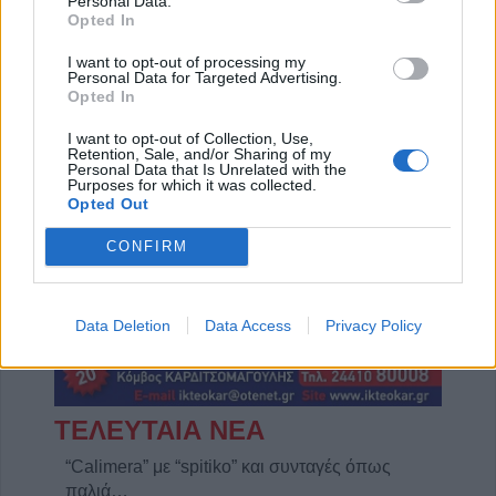
Personal Data.
Opted In
I want to opt-out of processing my
Personal Data for Targeted Advertising.
Opted In
Η Αποκατάσταση Α.Ε. αναζητά για εργασία Νοσηλευτές και Βοηθούς Νοσηλευτές
Πωλείται μονοκατοικία τριών επιπέδων στο καταπράσινο Πευκόφυτο Καρδίτσας
I want to opt-out of Collection, Use,
Retention, Sale, and/or Sharing of my
Personal Data that Is Unrelated with the
Purposes for which it was collected.
Opted Out
CONFIRM
Data Deletion
Data Access
Privacy Policy
ΤΕΛΕΥΤΑΙΑ ΝΕΑ
“Calimera” με “spitiko” και συνταγές όπως
παλιά…