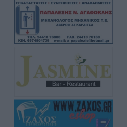
Το Σάββατο 8 Αυγούστου το 40ήμερο
μνημόσυνο του Δημήτριου Παππά
5 Αυγούστου 2026, 20:15
Η Ε.Ο.Α.Σ.Κ. καταδικάζει τη σύλληψη του
προέδρου του Εργατικού Κέντρου Λάρισας
5 Αυγούστου 2026, 19:42
Σπουδαία μεταγραφική κίνηση για την Α.Ε.
Μουζακίου με την απόκτηση του Γιάννη
Σκόνδρα
5 Αυγούστου 2026, 19:38
Τρεις συλλήψεις για εμπρησμούς από
αμέλεια σε Τρίκαλα, Αττική και Πρέβεζα
5 Αυγούστου 2026, 19:24
Άμεση κρατική αρωγή και στήριξη των
πληγέντων - Το σχέδιο αποκατάστασης των
περιοχών που επλήγησαν από τις
πυρκαγιές