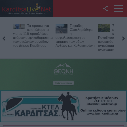
Facebook
Τα προσωρινά
Σοφάδες:
Έργο 750
Twitter
αποτελέσματα
Ολοκληρώθηκε
ευρώ για 
για τις 116 προσλήψεις
η
καθαρισμ
ατόμων στην καθαριότητα
ασφαλτόστρωση σε
Ρογόζινου και την
YouTube
των σχολικών μονάδων
τμήματα των οδών
αποκατάσταση τω
του Δήμου Καρδίτσας
Ανθέων και Κολοκοτρώνη
αντιπλημμυρικών
αναχωμάτων
Αναζήτηση
RSS
Επικοινωνία με το
KarditsaLive.Net