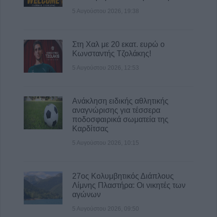
Τάσος Τσιαπλές: Μεγάλες οι ευθύνες
5 Αυγούστου 2026, 19:38
κυβέρνησης και περιφέρειας Θεσσαλίας, για
την επανεμφάνιση της ευλογιάς
5 Αυγούστου 2026, 15:40
Στη Χαλ με 20 εκατ. ευρώ ο
Κωνσταντής Τζολάκης!
5 Αυγούστου 2026, 12:53
Ανάκληση ειδικής αθλητικής
αναγνώρισης για τέσσερα
ποδοσφαιρικά σωματεία της
Καρδίτσας
5 Αυγούστου 2026, 10:15
27ος Κολυμβητικός Διάπλους
Λίμνης Πλαστήρα: Οι νικητές των
αγώνων
5 Αυγούστου 2026, 09:50