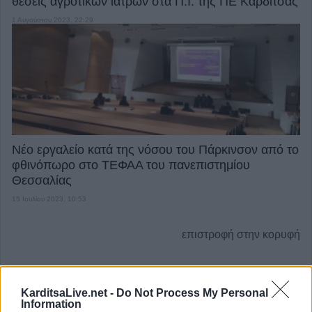
θέσεις αγροτικών ιατρών στα Π.Ι. της ΠΕ Καρδίτσας
1 Αυγούστου 2023, 22:29
Νέο εργαλείο κατά της νόσου του Πάρκινσον από το
φθινόπωρο στο ΤΕΦΑΑ του πανεπιστημίου
Θεσσαλίας
15 Ιουλίου 2023, 10:53
επιστροφή στην κορυφή
ΕΠΑΓΓΕΛΜΑΤΙΕΣ ΥΓΕΙΑΣ
KarditsaLive.net -
Do Not Process My Personal
Information