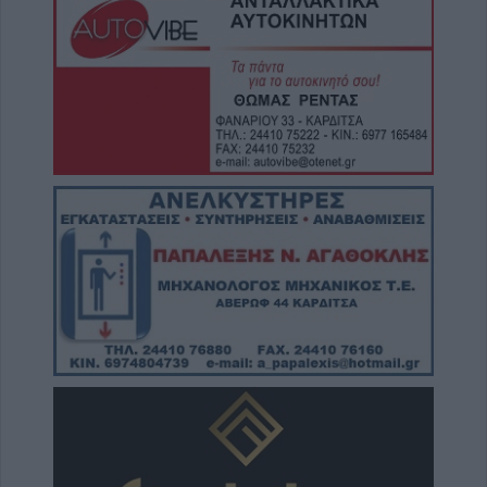
Γκουσμπασανιώτη ποταμού"
7 Αυγούστου 2026, 10:59
Άκυρες οι εγκύκλιοι που δεν αναρτώνται στις
ιστοσελίδες των φορέων του δημοσίου από
1ης Οκτωβρίου 2026
7 Αυγούστου 2026, 10:42
Ταϊλάνδη: Έφηβος σκότωσε παππού και
γιαγιά και εν συνεχεία 6 άτομα στο σχολείο
του
7 Αυγούστου 2026, 10:37
Δωρεάν κρατική αρωγή για την
αποκατάσταση ζημιών σε κτίρια που
επλήγησαν από το σεισμό της 12ης Μαρτίου
2026 στο Δήμο Αργιθέας
7 Αυγούστου 2026, 10:19
Την Παρασκευή 7 Αυγούστου η κηδεία του
Κωνσταντίνου Στυλ. Βασιλάκη