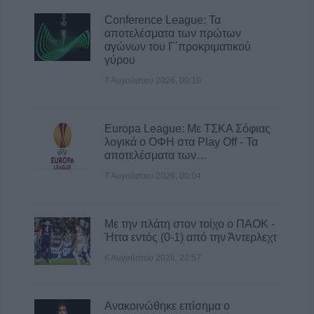
Conference League: Τα
7 Αυγούστου 2026, 08:24
αποτελέσματα των πρώτων
Conference League: Τα αποτελέσματα των
αγώνων του Γ΄προκριματικού
πρώτων αγώνων του Γ΄προκριματικού
γύρου
γύρου
7 Αυγούστου 2026, 00:10
7 Αυγούστου 2026, 00:10
Europa League: Με ΤΣΚΑ Σόφιας λογικά ο
ΟΦΗ στα Play Off - Τα αποτελέσματα των
Europa League: Με ΤΣΚΑ Σόφιας
λογικά ο ΟΦΗ στα Play Off - Τα
πρώτων αγώνων στον Γ' προκριματικό
αποτελέσματα των…
7 Αυγούστου 2026, 00:04
7 Αυγούστου 2026, 00:04
“Ciao espresso bar”: 12 χρόνια τώρα η δική
σου σταθερή αξία!
6 Αυγούστου 2026, 23:51
Με την πλάτη στον τοίχο ο ΠΑΟΚ -
Ήττα εντός (0-1) από την Άντερλεχτ
6 Αυγούστου 2026, 22:57
Ανακοινώθηκε επίσημα ο