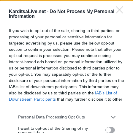
KarditsaLive.net -
Do Not Process My Personal
Information
επιστροφή στην κορυφή
If you wish to opt-out of the sale, sharing to third parties, or
processing of your personal or sensitive information for
targeted advertising by us, please use the below opt-out
ΕΠΑΓΓΕΛΜΑΤΙΕΣ ΥΓΕΙΑΣ
section to confirm your selection. Please note that after your
opt-out request is processed you may continue seeing
interest-based ads based on personal information utilized by
us or personal information disclosed to third parties prior to
your opt-out. You may separately opt-out of the further
disclosure of your personal information by third parties on the
IAB’s list of downstream participants. This information may
also be disclosed by us to third parties on the
IAB’s List of
Downstream Participants
that may further disclose it to other
third parties.
Personal Data Processing Opt Outs
Ενδοκρινολόγος - Διαβητολόγος "Δρ Ελευθερία Γ. Μπάρμπα"
Γαστρεντερολόγος - Ηπατολόγος "Νικολέτα Β. Μαγαλιού"
I want to opt-out of the Sharing of my
personal data.