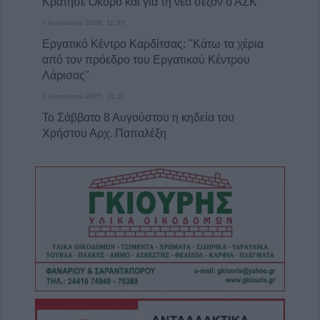
Κράτησε Οκόρο και για τη νέα σεζόν ο ΑΣΚ
7 Αυγούστου 2026, 11:35
Εργατικό Κέντρο Καρδίτσας: "Κάτω τα χέρια
από τον πρόεδρο του Εργατικού Κέντρου
Λάρισας"
7 Αυγούστου 2026, 11:20
Το Σάββατο 8 Αυγούστου η κηδεία του
Χρήστου Αρχ. Παπαλέξη
7 Αυγούστου 2026, 11:17
Δίκτυο Αλληλεγγύης: "Λευτεριά στην
Παλαιστίνη - 9 Αυγούστου 2026:
Πανελλαδική ημέρα δράσης σε νησιά, βουνά
και πόλεις ενάντια στη γενοκτονία στην
Παλαιστίνη"
7 Αυγούστου 2026, 11:06
ΛΑ.ΣΥ. Θεσσαλίας: "Η περιφερειακή αρχή
Θεσσαλίας κάνει πως δεν βλέπει την
συνεχιζόμενη εδώ και χρόνια ρύπανση του