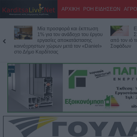
ΑΡΧΙΚΗ
ΡΟΗ ΕΙΔΗΣΕΩΝ
ΑΓΡΟ
Μία προσφορά και έκπτωση
Ε
1% για τον ανάδοχο του έργου
Σ
εργασίες αποκατάστασης
από τον ιό 
κοινόχρηστων χώρων μετά τον «Daniel»
Σοφάδων
στο Δήμο Καρδίτσας