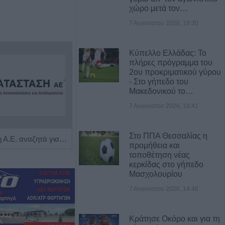
χώρο μετά τον…
7 Αυγούστου 2026, 19:30
Κύπελλο Ελλάδας: Το
πλήρες πρόγραμμα του
2ου προκριματικού γύρου
- Στο γήπεδο του
Μακεδονικού το…
7 Αυγούστου 2026, 18:41
Στο ΠΠΑ Θεσσαλίας η
Η Αποκατάσταση Α.Ε. αναζητά για εργασία Νοσηλευτές και Βοηθούς Νοσηλευτές
Πωλείται μονοκατοικία τριών επιπέδων στο καταπράσινο Πευκόφυτο Καρδίτσας
προμήθεια και
τοποθέτηση νέας
κερκίδας στο γήπεδο
Μασχολουρίου
7 Αυγούστου 2026, 14:46
Κράτησε Οκόρο και για τη