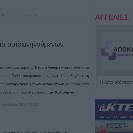
Δεκεμβρίου 2010, 12:14
ΑΓΓΕΛΙΕΣ
μα αυτοκινηνούμενων
ική εταιρεία παροχής Ίντερνετ
Google
ανακοίνωσε κατά
ια του Σαββατοκύριακου πως έχει δρομολογήσει τη
Πωλείται μονοκατοικία τριών επιπέδων στο καταπράσινο Πευκόφυτο Καρδίτσας
είως
αυτοματοποιημένων αυτοκινήτων
, τα οποία είναι
ιασχίσει από άκρου εις άκρον την Καλιφόρνια
.
 Οκτωβρίου 2010, 09:29