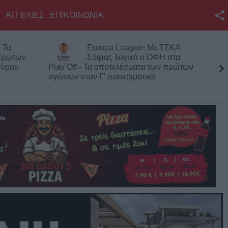
ΑΓΓΕΛΙΕΣ
ΕΠΙΚΟΙΝΩΝΙΑ
Facebook
 Τα
Europa League: Με ΤΣΚΑ
Twitter
 πρώτων
Σόφιας λογικά ο ΟΦΗ στα
γύρου
Play Off - Τα αποτελέσματα των πρώτων
YouTube
αγώνων στον Γ' προκριματικό
Αναζήτηση
RSS
Επικοινωνία με το
KarditsaLive.Net