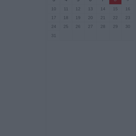
ον φορέα
10
11
12
13
14
15
16
ων κολυμβητικών
εριφερειακής
17
18
19
20
21
22
23
24
25
26
27
28
29
30
31
τιά σε δύσβατο
υμπο –
υνάμεις στο
 πυροσβεστικές
υρκαγιά σε
ταση στο Στεφάνι
γούστου η κηδεία
ρβανίτη - Αδάμου