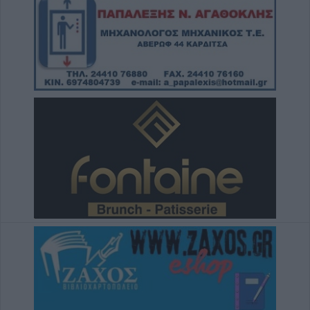
χώροι στο ν. Καρδίτσας, δυνατότητα
επίσκεψης και σε άλλους τέσσερις
6 Αυγούστου 2026, 22:48
Σύγκρουση δύο τραμ στη Γερμανία – Πάνω
από 20 τραυματίες
6 Αυγούστου 2026, 21:11
Συρία: Δύο νεκροί και 13 τραυματίες από
έκρηξη βόμβας σε λεωφορείο
6 Αυγούστου 2026, 20:28
Έκτακτος ψεκασμός και μέτρα προστασίας
για τον Ιό του Δυτικού Νείλου στην Δ.Κ.
Κυψέλης
6 Αυγούστου 2026, 19:35
Χαλκίδα: Γυναίκα έπεσε από την Υψηλή
Γέφυρα και σώθηκε στα νερά του Ευβοϊκού
6 Αυγούστου 2026, 19:32
Καλαμπάκα: Πυροσβέστες απεγκλώβισαν