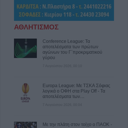
ηλικιωμένο μετά από πτώση στη Νέα Ζωή
6 Αυγούστου 2026, 19:29
Τροχαίο στην Αγιά: Μοτοσικλέτα
ΑΘΛΗΤΙΣΜΟΣ
συγκρούστηκε με νταλίκα – Στο νοσοκομείο
ο οδηγός
Conference League: Τα
6 Αυγούστου 2026, 19:15
αποτελέσματα των πρώτων
Άνω Λιόσια: Συνελήφθησαν δύο άνδρες για
αγώνων του Γ΄προκριματικού
γύρου
τον θάνατο 72χρονου που βρέθηκε σε
αυτοκίνητο
7 Αυγούστου 2026, 00:10
6 Αυγούστου 2026, 17:50
Την Παρασκευή 7 Αυγούστου η κηδεία του
Europa League: Με ΤΣΚΑ Σόφιας
Αθανάσιου Ταξιάρχη
λογικά ο ΟΦΗ στα Play Off - Τα
6 Αυγούστου 2026, 17:46
αποτελέσματα των…
Πυρκαγιά σε γεωργική έκταση στην Κρήνη
7 Αυγούστου 2026, 00:04
Φαρσάλων – Τέθηκε υπό μερικό έλεγχο το
βράδυ της Πέμπτης (+Βίντεο)
Με την πλάτη στον τοίχο ο ΠΑΟΚ -
6 Αυγούστου 2026, 17:36