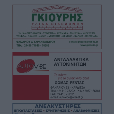
Δυτικού Νείλου ο Δήμος Σοφάδων
7 Αυγούστου 2026, 08:24
Conference League: Τα αποτελέσματα των
πρώτων αγώνων του Γ΄προκριματικού
γύρου
7 Αυγούστου 2026, 00:10
Europa League: Με ΤΣΚΑ Σόφιας λογικά ο
ΟΦΗ στα Play Off - Τα αποτελέσματα των
πρώτων αγώνων στον Γ' προκριματικό
7 Αυγούστου 2026, 00:04
“Ciao espresso bar”: 12 χρόνια τώρα η δική
σου σταθερή αξία!
6 Αυγούστου 2026, 23:51
Με την πλάτη στον τοίχο ο ΠΑΟΚ - Ήττα
εντός (0-1) από την Άντερλεχτ
6 Αυγούστου 2026, 22:57
Πλήρως επισκέψιμοι δύο αρχαιολογικοί