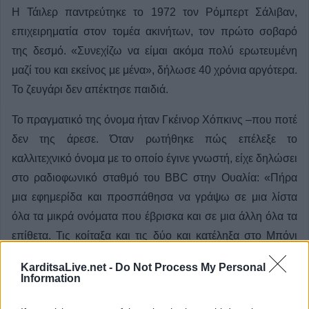
Η Τάιλερ παντρεύτηκε το 1972 τον Ρόμπερτ Σάλιβαν,
επιχειρηματία στον τομέα ακινήτων, τον πρώτο σοβαρό
της δεσμό. «Συνεχίζω να είμαι ακόμα πολύ ερωτευμένη
μαζί του και εκείνος με μένα», δήλωσε 40 χρόνια αργότερα.
Το ζευγάρι δεν απέκτησε παιδιά.
Το πραγματικό της όνομα ήταν Γκέινορ Χόπκινς –που ποτέ
δεν της άρεσε. Όταν ρωτήθηκε πώς επέλεξε το
καλλιτεχνικό όνομα με το οποίο έγινε γνωστή, είχε δηλώσει
στο ραδιοφωνικό σταθμό του BBC στην Ουαλία: «Πήρα
μια εφημερίδα και προσπάθησα να γράψω σε μια λίστα
όλα τα μικρά ονόματα που έβρισκα και σε μια άλλη όλα τα
επίθετα. Τις κοίταξα και τις δύο και κατέληξα στο Μπόνι
Τάιλερ».
KarditsaLive.net -
Do Not Process My Personal
Information
«Και ήταν ένα υπέροχο όνομα».