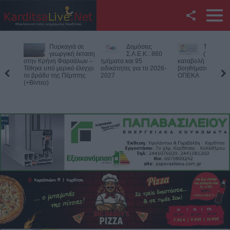
Facebook
Δημόσιες
Την Παρασκευή
Νεκρός
Twitter
Σ.Α.Ε.Κ.: 860
(7/8) η δεύτερη
75χρονος
τμήματα και 95
καταβολή του
αγροτική
ειδικότητες για το 2026-
βοηθήματος του ΛΑΕ-
περιοχή του Δομεν
YouTube
2027
ΟΠΕΚΑ
Πιθανό παθολογικό
Αναζήτηση
RSS
Επικοινωνία με το
KarditsaLive.Net