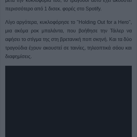
μετά την κυκλοφορία του, το τραγούδι αυτό έχει ακουστεί
περισσότερο από 1 δισεκ. φορές στο Spotify.
Λίγο αργότερα, κυκλοφόρησε το "Holding Out for a Hero",
μια ακόμα ροκ μπαλάντα, που βοήθησε την Τάιλερ να
αφήσει το στίγμα της στη βρετανική ποπ σκηνή. Και τα δύο
τραγούδια έχουν ακουστεί σε ταινίες, τηλεοπτικά σόου και
διαφημίσεις.