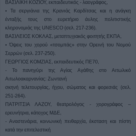
ΒΑΣΙΛΙΚΗ ΚΟΖΙΟΥ, εκπαιδευτικός - λαογράφος,
• Τα σεργιάνια της Κρανιάς Καρδίτσας και η ανάγκη
ένταξής τους στο ευρετήριο άυλης πολιτιστικής
κληρονομιάς της UNESCO (σελ. 217-236).
ΒΑΣΙΛΕΙΟΣ ΚΟΚΛΑΣ, μεταπτυχιακός φοιτητής ΕΚΠΑ,
• Όψεις του χορού «τσομπάς» στην Ορεινή του Νομού
Σερρών (σελ. 237-250).
ΓΕΩΡΓΙΟΣ ΚΟΜΖΙΑΣ, εκπαιδευτικός ΠΕ70,
- Το πανηγύρι της Αγίας Αγάθης στο Αιτωλικό
Αιτωλοακαρνανίας: Ζωντανή
σκηνή τελετουργίας, ήχου, σώματος και φορεσιάς (σελ.
251-264).
ΠΑΤΡΙΤΣΙΑ ΛΑΖΟΥ, θεατρολόγος - χορογράφος –
ερευνήτρια, κάτοχος ΜΔΕ,
- Αναστενάρια, κοινωνική πειθαρχία, έκσταση και πίστη
κατά την επιτελεστική