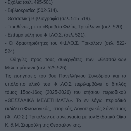
- Σχόλια (σελ. 495-501)
- Βιβλιοκρισίες (502-514).
- Θεσσαλική Βιβλιογραφία (σελ. 515-519).
- Τιμηθέντες με το «Βραβείο Φιλίας Τρικάλων» (σελ. 520).
- Επίτιμα μέλη του Φ.Ι.ΛΟ.Σ. (σελ. 521).
- Οι δραστηριότητες του Φ.Ι.ΛΟ.Σ. Τρικάλων (σελ. 522-
524).
- Οδηγίες προς τους συνεργάτες των «Θεσσαλικών
Μελετημάτων» (σελ. 525-526).
Τις εισηγήσεις του 9ου Πανελλήνιου Συνεδρίου και το
υπόλοιπο υλικό του Φ.Ι.ΛΟ.Σ περιλαμβάνει ο διπλός
τόμος 15ος-16ος (2025-2026) του ετήσιου περιοδικού
«ΘΕΣΣΑΛΙΚΑ ΜΕΛΕΤΗΜΑΤΑ». Το εν λόγω περιοδικό
εκδίδει ο Φιλολογικός, Ιστορικός, Λογοτεχνικός Σύνδεσμος
(Φ.Ι.ΛΟ.Σ.) Τρικάλων σε συνεργασία με τον Εκδοτικό Οίκο
Κ. & Μ. Σταμούλη της Θεσσαλονίκης.