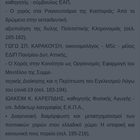
καθηγητής - σύμβουλος ΕΑΠ,
- Ο χορός στα Ραγκουτσάρια της Καστοριάς: Από το
δρώμενο στην εκπαιδευτική
αξιοποίηση της Άυλης Πολιτιστικής Κληρονομιάς (σελ.
165-182).
ΓΩΓΩ ΣΠ. ΚΑΡΑΚΟΥΣΗ, οικονομολόγος - ΜSc - μέλος
ΕΔΙΠ Παν/μίου Δυτ. Αττικής,
- Ο Χορός στην Κοινότητα ως Οργανισμός: Εφαρμογή του
Μοντέλου της Συμμε-
τοχικής Διοίκησης και η Περίπτωση του Εγκλεισμού Λόγω
του covid-19 (σελ. 183-194).
ΙΩΑΚΕΙΜ Κ. ΚΑΡΕΠΙΔΗΣ, καθηγητής Φυσικής Αγωγής -
υπ. διδάκτωρ λαογραφίας Ε.Κ.Π.Α.,
• Διαγενεακή διαμόρφωση και μετασχηματισμοί των
ποντιακών χορών στον ελλαδικό χώρο: Η ιστορική και
κοινωνική τους πορεία (σελ. 195-216).