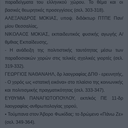
παραδείγματα του ελληνικού χώρου. Το θέμα και οι
βασικές θεωρητικές προσεγγίσεις (σελ. 303-318).
ΑΛΕΞΑΝΔΡΟΣ ΜΟΚΙΑΣ, υποψ. διδάκτωρ ΠΤΠΕ Παν/
μίου Θεσσαλίας,
ΝΙΚΟΛΑΟΣ ΜΟΚΙΑΣ, εκπαιδευτικός φυσικής αγωγής Α/
θμθιας Εκπαίδευσης,
- Η ανάδειξη της πολιτιστικής ταυτότητας μέσω των
παραδοσιακών χορών στις τελικές σχολικές γιορτές (σελ.
319-332).
ΓΕΩΡΓΙΟΣ ΝΑΘΑΝΑΗΛ, δρ λαογραφίας ΔΠΘ - ερευνητής,
- Ο χορός ως «στατική εικόνα» στο πλαίσιο της κοινωνικής
και πολιτισμικής πραγματικότητας (σελ. 333-347).
ΕΥΘΥΜΙΑ ΠΑΝΑΓΙΩΤΟΠΟΥΛΟΥ, εκπ/κός ΠΕ 11-δρ
λαογραφίας-ανθρωπολογίας χορού,
• Τούμπανα στον Άβορο Φωκίδας: το δρώμενο «Πάνω Ζε»
(σελ. 349-364).