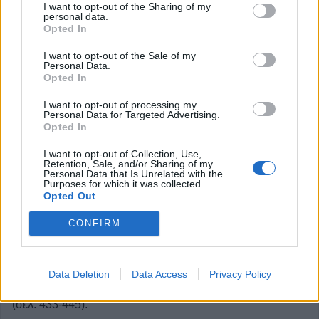
Αθλητική Αναψυχή.
I want to opt-out of the Sharing of my
personal data.
• Ο χορός ως γέφυρα επικοινωνίας μεταξύ των μαθητών
Opted In
των Ελληνοαλβανικών Εκπαιδευτηρίων «ΟΜΗΡΟΣ»
I want to opt-out of the Sale of my
Κορυτσάς (σελ. 413-423).
Personal Data.
Opted In
• ΕΥΑΝΘΙΑ ΣΤΙΒΑΝΑΚΗ, ομότιμη καθηγήτρια Τμ.
I want to opt-out of processing my
Θεατρικών Σπουδών ΕΚΠΑ,
Personal Data for Targeted Advertising.
- Προτάσεις απόδοσης του Χορού στο Αρχαίο Δράμα στην,
Opted In
καθ’ ημάς, θεατρική σκηνή μέσα από χορευτικές
I want to opt-out of Collection, Use,
Retention, Sale, and/or Sharing of my
“λαογραφικές αναγνώσεις”/ παραδοσιακές χορευτικές
Personal Data that Is Unrelated with the
Purposes for which it was collected.
εκφράσεις και φόρμες: Ιστορικές και συγχρονικές
Opted Out
απόπειρες (σελ. 425-431).
CONFIRM
ΛΑΜΠΡΙΝΗ ΤΑΣΙΟΥΛΗ, μεταπτυχιακή φοιτήτρια
λαογραφίας ΕΚΠΑ,
• Ο χορός του Στέγκου στην Άμπλιανη Ευρυτανίας:
Data Deletion
Data Access
Privacy Policy
Τελετουργία, κοινότητα και μετασχηματισμοί στον χρόνο
(σελ. 433-445).