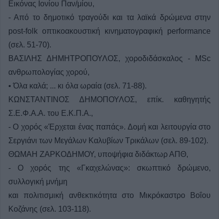
Εικόνας Ιονίου Παν/μίου,
- Από το δημοτικό τραγούδι και τα λαϊκά δρώμενα στην
post-folk οπτικοακουστική κινηματογραφική performance
(σελ. 51-70).
ΒΑΣΙΛΗΣ ΔΗΜΗΤΡΟΠΟΥΛΟΣ, χοροδιδάσκαλος - MSc
ανθρωπολογίας χορού,
• Όλα καλά; ... κι όλα ωραία (σελ. 71-88).
ΚΩΝΣΤΑΝΤΙΝΟΣ ΔΗΜΟΠΟΥΛΟΣ, επίκ. καθηγητής
Σ.Ε.Φ.Α.Α. του Ε.Κ.Π.Α.,
- Ο χορός «Έρχεται ένας παπάς». Δομή και λειτουργία στο
Σεργιάνι των Μεγάλων Καλυβίων Τρικάλων (σελ. 89-102).
ΘΩΜΑΗ ΖΑΡΚΟΔΗΜΟΥ, υποψήφια διδάκτωρ ΑΠΘ,
- Ο χορός της «Γκαχελώνας»: σκωπτικό δρώμενο,
συλλογική μνήμη
και πολιτισμική ανθεκτικότητα στο Μικρόκαστρο Βοΐου
Κοζάνης (σελ. 103-118).