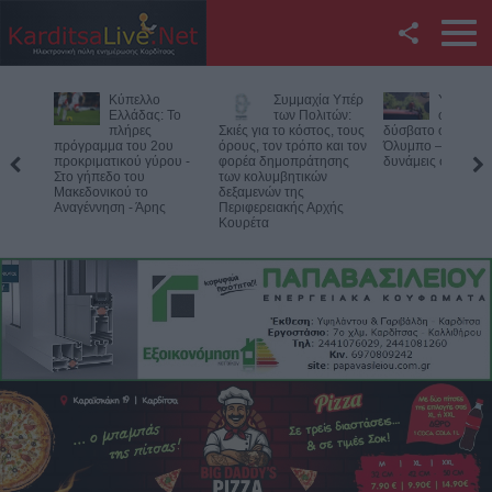
Facebook
Κύπελλο
Συμμαχία Υπέρ
Υπό έλεγ
Twitter
Ελλάδας: Το
των Πολιτών:
φωτιά σε
πλήρες
Σκιές για το κόστος, τους
δύσβατο σημείο στ
πρόγραμμα του 2ου
όρους, τον τρόπο και τον
Όλυμπο – Παραμέν
YouTube
προκριματικού γύρου -
φορέα δημοπράτησης
δυνάμεις στο σημε
Στο γήπεδο του
των κολυμβητικών
Μακεδονικού το
δεξαμενών της
Αναζήτηση
Αναγέννηση - Άρης
Περιφερειακής Αρχής
Κουρέτα
RSS
Επικοινωνία με το
KarditsaLive.Net