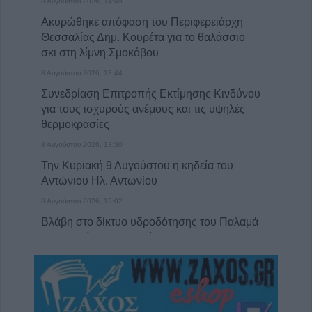
8 Αυγούστου 2026, 14:49
Ακυρώθηκε απόφαση του Περιφερειάρχη
Θεσσαλίας Δημ. Κουρέτα για το θαλάσσιο
σκι στη λίμνη Σμοκόβου
8 Αυγούστου 2026, 13:44
Συνεδρίαση Επιτροπής Εκτίμησης Κινδύνου
για τους ισχυρούς ανέμους και τις υψηλές
θερμοκρασίες
8 Αυγούστου 2026, 13:30
Την Κυριακή 9 Αυγούστου η κηδεία του
Αντώνιου Ηλ. Αντωνίου
8 Αυγούστου 2026, 13:02
Βλάβη στο δίκτυο υδροδότησης του Παλαμά
το μεσημέρι του Σαββάτου (8/8)
8 Αυγούστου 2026, 12:34
Λυκαβηττός: Πτώμα γυναίκας σε
προχωρημένη σήψη εντοπίστηκε κοντά
στους Αγίους Ισιδώρους