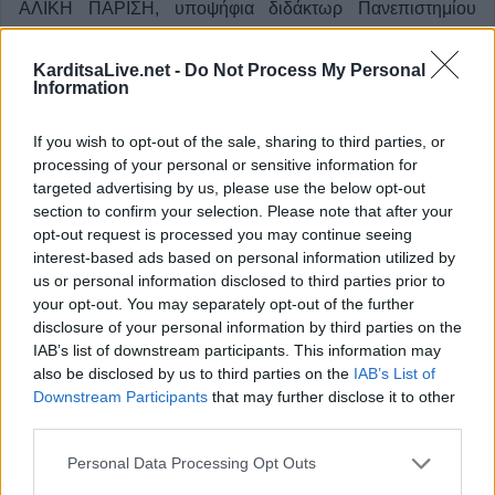
ΑΛΙΚΗ ΠΑΡΙΣΗ, υποψήφια διδάκτωρ Πανεπιστημίου
Αιγαίου,
KarditsaLive.net -
Do Not Process My Personal
- Το Φεστιβάλ Φολκλόρ Λευκάδας στο πλαίσιο της
Information
Πολιτιστικής Διαχείρισης: Μια βιβλιογραφική ανασκόπηση
της Άυλης Πολιτιστικής Κληρονομιάς (σελ. 365-380).
If you wish to opt-out of the sale, sharing to third parties, or
ΘΕΟΔΩΡΟΣ ΠΙΛΑΛΙΔΗΣ, συνταξιουχος υπαλληλος
processing of your personal or sensitive information for
targeted advertising by us, please use the below opt-out
Δ.Ε.Η.,
section to confirm your selection. Please note that after your
- Τελετουργικοί χοροί της Ποντιακής Κοινότητας (σελ. 381-
opt-out request is processed you may continue seeing
387).
interest-based ads based on personal information utilized by
us or personal information disclosed to third parties prior to
ΑΙΚΑΤΕΡΙΝΗ ΠΟΛΥΜΕΡΟΥ-ΚΑΜΗΛΑΚΗ, τ. δ/ντρια -
your opt-out. You may separately opt-out of the further
ομότ. ερευνήτρια ΚΕΕΛ
disclosure of your personal information by third parties on the
Ακαδημίας Αθηνών,
IAB’s list of downstream participants. This information may
also be disclosed by us to third parties on the
IAB’s List of
• Ο χορός στην Ορθοδοξία (σελ. 389-412).
Downstream Participants
that may further disclose it to other
ΑΘΗΝΑ ΣΙΔΕΡΗ, εκπ/κός φυσικής αγωγής - MSc
third parties.
Διδακτικές & Ψυχολογικές μεθοδο-
Personal Data Processing Opt Outs
λογίες της Εκπαίδευσης - MSc Φυσική Δραστηριότητα και