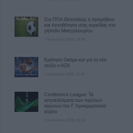
8 Αυγούστου 2026, 11:27
Τρίκαλα: Στα 1.352 μέτρα, δημιουργήθηκε
Στο ΠΠΑ Θεσσαλίας η προμήθεια
ένας μοναδικός χώρος αναψυχής στο
και τοποθέτηση νέας κερκίδας στο
υψηλότερο χωριό της Θεσσαλίας, το Στεφάνι
γήπεδο Μασχολουρίου
8 Αυγούστου 2026, 10:34
7 Αυγούστου 2026, 14:46
Κων. Λαμπρόπουλος: Με άδεια κατάληψης
κοινόχρηστων χώρων η συντριπτική
Κράτησε Οκόρο και για τη νέα
πλειοψηφία των καταστημάτων
σεζόν ο ΑΣΚ
8 Αυγούστου 2026, 10:29
7 Αυγούστου 2026, 11:35
Παράταση απαγόρευση θήρας σε
συγκεκριμένες εκτάσεις του Δήμου
Μουζακίου
Conference League: Τα
αποτελέσματα των πρώτων
8 Αυγούστου 2026, 09:29
αγώνων του Γ΄προκριματικού
Το Σάββατο 8 Αυγούστου η κηδεία του
γύρου
Λεωνίδα Μητρίτσα
7 Αυγούστου 2026, 00:10
8 Αυγούστου 2026, 09:21
e-ΕΦΚΑ και ΔΥΠΑ: 56,7 εκατ. ευρώ σε