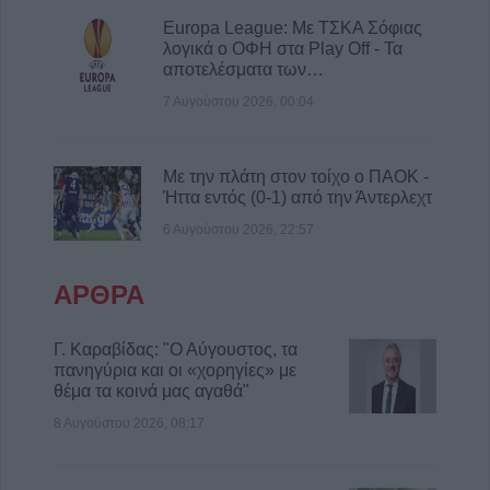
58.370 δικαιούχους από 10 έως 14
Europa League: Με ΤΣΚΑ Σόφιας
Αυγούστου
λογικά ο ΟΦΗ στα Play Off - Τα
αποτελέσματα των…
8 Αυγούστου 2026, 09:12
7 Αυγούστου 2026, 00:04
Ο Δήμος Σοφάδων παρουσιάζει τον Λεωνίδα
Μπαλάφα στη Λουτροπηγή
8 Αυγούστου 2026, 09:09
Με την πλάτη στον τοίχο ο ΠΑΟΚ -
Ήττα εντός (0-1) από την Άντερλεχτ
Το εβδομαδιαίο πρόγραμμα (10-16/8) της
Κινητής Αστυνομικής Μονάδας στην Π.Ε.
6 Αυγούστου 2026, 22:57
Καρδίτσας
8 Αυγούστου 2026, 08:22
ΑΡΘΡΑ
Γ. Καραβίδας: "Ο Αύγουστος, τα πανηγύρια
και οι «χορηγίες» με θέμα τα κοινά μας
Γ. Καραβίδας: "Ο Αύγουστος, τα
αγαθά"
πανηγύρια και οι «χορηγίες» με
θέμα τα κοινά μας αγαθά"
8 Αυγούστου 2026, 08:17
8 Αυγούστου 2026, 08:17