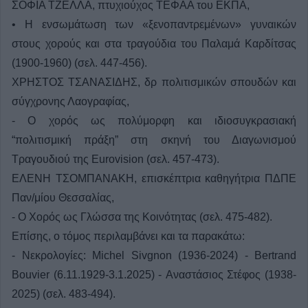
ΣΟΦΙΑ ΤΖΕΛΛΑ, πτυχιούχος ΤΕΦΑΑ του ΕΚΠΑ,
• Η ενσωμάτωση των «ξενοπαντρεμένων» γυναικών
στους χορούς και στα τραγούδια του Παλαμά Καρδίτσας
(1900-1960) (σελ. 447-456).
ΧΡΗΣΤΟΣ ΤΣΑΝΑΣΙΔΗΣ, δρ πολιτισμικών σπουδών και
σύγχρονης Λαογραφίας,
- Ο χορός ως πολύμορφη και ιδιoσυγκρασιακή
“πολιτισμική πράξη” στη σκηνή του Διαγωνισμού
Τραγουδιού της Eurovision (σελ. 457-473).
ΕΛΕΝΗ ΤΣΟΜΠΑΝΑΚΗ, επισκέπτρια καθηγήτρια ΠΔΠΕ
Παν/μίου Θεσσαλίας,
- Ο Χορός ως Γλώσσα της Κοινότητας (σελ. 475-482).
Επίσης, ο τόμος περιλαμβάνει και τα παρακάτω:
- Νεκρολογίες: Michel Sivgnon (1936-2024) - Bertrand
Bouvier (6.11.1929-3.1.2025) - Αναστάσιος Στέφος (1938-
2025) (σελ. 483-494).