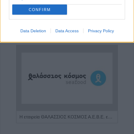
CONFIRM
Ενδοκρινολόγος - Διαβητολόγος "Γεώργιος Νικ. Κατσούλης"
Ρευματολόγος "Γεωργία Τσέλιου - Κατσούλη"
Data Deletion
Data Access
Privacy Policy
ΑΓΓΕΛΙΕΣ
Η Αποκατάσταση Α.Ε. αναζητά για εργασία Νοσηλευτές και Βοηθούς Νοσηλευτές
Η εταιρεία ΘΑΛΑΣΣΙΟΣ ΚΟΣΜΟΣ Α.Ε.Β.Ε. επιθυμεί να προσλάβει Αποθηκάριο