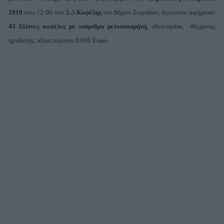
2010
στις 12:00 στο Δ.Δ
Κυψέλης
του Δήμου Σοφάδων, άγνωστοι αφήρεσαν
43 ξύλινες κυψέλες με ισάριθμα μελισσοσμήνη
, ιδιοκτησίας 46χρονης
ημεδαπής, αξίας περίπου 8.000 Ευρώ.