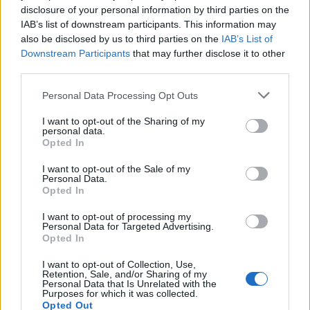
disclosure of your personal information by third parties on the
IAB’s list of downstream participants. This information may
Σοφάδες: Ολοκληρώθηκε η ασφαλτόστρωση σε
also be disclosed by us to third parties on the
IAB’s List of
Downstream Participants
that may further disclose it to other
τμήματα των οδών Ανθέων και Κολοκοτρώνη
third parties.
5 Αυγούστου 2026, 13:59
Personal Data Processing Opt Outs
επιστροφή στην κορυφή
I want to opt-out of the Sharing of my
personal data.
Opted In
ΕΠΑΓΓΕΛΜΑΤΙΕΣ ΥΓΕΙΑΣ
I want to opt-out of the Sale of my
Personal Data.
Opted In
I want to opt-out of processing my
Personal Data for Targeted Advertising.
Opted In
I want to opt-out of Collection, Use,
Retention, Sale, and/or Sharing of my
Personal Data that Is Unrelated with the
Purposes for which it was collected.
Opted Out