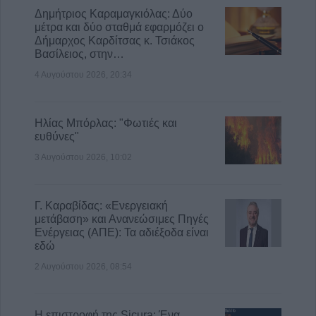
πληγέντων - Το σχέδιο αποκατάστασης των
Δημήτριος Καραμαγκιόλας: Δύο
περιοχών που επλήγησαν από τις
μέτρα και δύο σταθμά εφαρμόζει ο
πυρκαγιές
Δήμαρχος Καρδίτσας κ. Τσιάκος
Βασίλειος, στην…
5 Αυγούστου 2026, 18:23
4 Αυγούστου 2026, 20:34
Μικροσκοπικές δίνες ανακαλύφθηκαν για
πρώτη φορά στην επιφάνεια του Ήλιου
5 Αυγούστου 2026, 18:15
Ηλίας Μπόρλας: "Φωτιές και
ευθύνες"
3 Αυγούστου 2026, 10:02
Γ. Καραβίδας: «Ενεργειακή
μετάβαση» και Ανανεώσιμες Πηγές
Ενέργειας (ΑΠΕ): Τα αδιέξοδα είναι
εδώ
2 Αυγούστου 2026, 08:54
Η επιστροφή της Sicura: Ένα