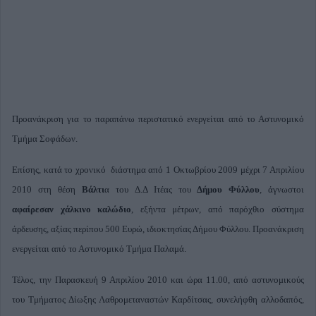
Προανάκριση για το παραπάνω περιστατικό ενεργείται από το Αστυνομικό
Τμήμα Σοφάδων.
Επίσης, κατά το χρονικό διάστημα από 1 Οκτωβρίου 2009 μέχρι 7 Απριλίου
2010 στη θέση
Βάλτι
α του Δ.Δ Ιτέας του
Δήμου Φύλλου
, άγνωστοι
αφαίρεσαν χάλκινο καλώδιο
, εξήντα μέτρων, από παρόχθιο σύστημα
άρδευσης, αξίας περίπου 500 Ευρώ, ιδιοκτησίας Δήμου Φύλλου. Προανάκριση
ενεργείται από το Αστυνομικό Τμήμα Παλαμά.
Τέλος, την Παρασκευή 9 Απριλίου 2010 και ώρα 11.00, από αστυνομικούς
του Τμήματος Δίωξης Λαθρομεταναστών Καρδίτσας, συνελήφθη αλλοδαπός,