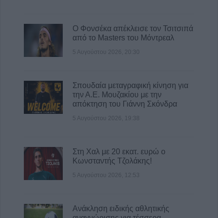
5 Αυγούστου 2026, 20:54
Κάηκε ολοσχερώς αυτοκίνητο στην περιοχή
Ο Φονσέκα απέκλεισε τον Τσιτσιπά
του Μορφοβουνίου
από το Masters του Μόντρεαλ
5 Αυγούστου 2026, 20:50
5 Αυγούστου 2026, 20:30
Το Σάββατο 8 Αυγούστου το 40ήμερο
μνημόσυνο του Κωνσταντίνου
Αναγνωστόπουλου
Σπουδαία μεταγραφική κίνηση για
την Α.Ε. Μουζακίου με την
5 Αυγούστου 2026, 20:49
απόκτηση του Γιάννη Σκόνδρα
Εκδήλωση μνήμης για Χιροσίμα -
5 Αυγούστου 2026, 19:38
Ναγκασάκι και αντιιμπεριαλιστική
παρέμβαση από την Επιτροπή Ειρήνης
Καρδίτσας (+Φωτο +Βίντεο)
Στη Χαλ με 20 εκατ. ευρώ ο
5 Αυγούστου 2026, 20:42
Κωνσταντής Τζολάκης!
Ο Φονσέκα απέκλεισε τον Τσιτσιπά από το
5 Αυγούστου 2026, 12:53
Masters του Μόντρεαλ
5 Αυγούστου 2026, 20:30
Ανάκληση ειδικής αθλητικής
Το Σάββατο 8 Αυγούστου το 40ήμερο
αναγνώρισης για τέσσερα