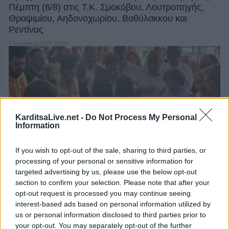
Πέμπτη (6/8) στις Τ.Κ. Σμοκόβου, Λουτροπηγής,
Θραψιμίου, Αηδονοχωρίου, Βαθύλακκου και
Ρεντίνας
5 Αυγούστου 2026, 15:04
KarditsaLive.net -
Do Not Process My Personal
Information
Επίσκεψη του Υπουργού Υγείας Άδωνι Γεωργιάδη
στο ανακαινισμένο Κ.Y. Σοφάδων(+Φωτο +Βίντεο)
If you wish to opt-out of the sale, sharing to third parties, or
processing of your personal or sensitive information for
5 Αυγούστου 2026, 16:58
targeted advertising by us, please use the below opt-out
section to confirm your selection. Please note that after your
opt-out request is processed you may continue seeing
interest-based ads based on personal information utilized by
us or personal information disclosed to third parties prior to
your opt-out. You may separately opt-out of the further