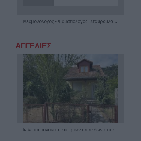
ος'
Πνευμονολόγος - Φυματιολόγος "Σταυρούλα Δ. Νούκα"
ΑΓΓΕΛΙΕΣ
Η Αποκατάσταση Α.Ε. αναζητά για εργασία Νοσηλευτές και Βοηθούς Νοσηλευτές
Πωλείται μονοκατοικία τριών επιπέδων στο καταπράσινο Πευκόφυτο Καρδίτσας