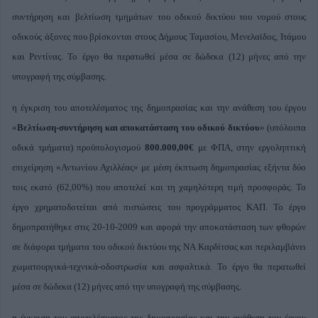
συντήρηση και βελτίωση τμημάτων του οδικού δικτύου του νομού στους
οδικούς άξονες που βρίσκονται στους Δήμους Ταμασίου, Μενελαϊδος, Ιτάμου
και Ρεντίνας. Το έργο θα περατωθεί μέσα σε δώδεκα (12) μήνες από την
υπογραφή της σύμβασης.
η έγκριση του αποτελέσματος της δημοπρασίας και την ανάθεση του έργου
«
Βελτίωση-συντήρηση και αποκατάσταση του οδικού δικτύου
» (υπόλοιπα
οδικά τμήματα) προϋπολογισμού
800.000,00€
με ΦΠΑ, στην εργοληπτική
επιχείρηση «Αντωνίου Αχιλλέας» με μέση έκπτωση δημοπρασίας εξήντα δύο
τοις εκατό (62,00%) που αποτελεί και τη χαμηλότερη τιμή προσφοράς. Το
έργο χρηματοδοτείται από πιστώσεις του προγράμματος ΚΑΠ. Το έργο
δημοπρατήθηκε στις 20-10-2009 και αφορά την αποκατάσταση των φθορών
σε διάφορα τμήματα του οδικού δικτύου της ΝΑ Καρδίτσας και περιλαμβάνει
χωματουργικά-τεχνικά-οδοστρωσία και ασφαλτικά. Το έργο θα περατωθεί
μέσα σε δώδεκα (12) μήνες από την υπογραφή της σύμβασης.
η έγκριση του αποτελέσματος της δημοπρασίας και την ανάθεση του έργου