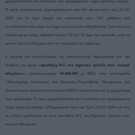
χρηματοδοτείται από πιστώσεις του προγράμματος «έργα σχολικής στέγης».
Η τρίτη επαναληπτική δημοπρασία-μετά από δύο άγονες-έγινε στις 23-10-
2009 και το έργο αφορά την κατασκευή νέων W.C μαθητών και
εκπαιδευτικών στο χώρο του Δημοτικού Σχολείου Μητρόπολης, ήτοι ισόγειος
κατασκευή με στέγη, εμβαδού περίπου 50 m2. Το έργο θα περατωθεί μέσα σε
εκατόν είκοσι (120) μέρες από την υπογραφή της σύμβασης.
η έγκριση του αποτελέσματος της επαναληπτικής δημοπρασίας και την
ανάθεση του έργου «
προσθήκη W.C στο δημοτικό σχολείο στον οικισμό
αθιγγάνων
», προϋπολογισμού:
40.000,00€
με ΦΠΑ. στην κοινοπραξία
«Τσατσαρέλης Απόστολος του Βασιλείου-Τουρναβίτης Παναγιώτης του
Χρυσοστόμου» με ποσοστό έκπτωσης 8,00% που αποτελεί και τη χαμηλότερη
τιμή προσφοράς. Το έργο χρηματοδοτείται από πιστώσεις του προγράμματος
«έργα σχολικής στέγης». Η δημοπρασία έγινε την Τρίτη 13-10–2009 και από
τη μελέτη προβλέπεται να γίνει προσθήκη W.C στο Δημοτικό Σχολείο στον
οικισμό Αθιγγάνων.