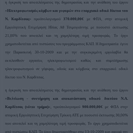
η έγκριση του αποτελέσματος της δημοπρασίας και την ανάθεση του έργου
«
Ηλεκτροφωτισμός κόμβων και γεφυρών στο επαρχιακό οδικό δίκτυο του
Ν. Καρδίτσας
» προϋπολογισμού
370.000,00€
με ΦΠΑ, στην ατομική
Εργοληπτική Επιχείρηση Ηλίας Αθ Τσιμογιάννης με ποσοστό έκπτωσης
21,00% που αποτελεί και τη χαμηλότερη τιμή προσφοράς. Το έργο
χρηματοδοτείται από πιστώσεις του προγράμματος ΚΑΠ. Η δημοπρασία έγινε
την Παρασκευή 30-10-2009 και με την συγκεκριμένη εργολαβία θα
εκτελεσθούν εργασίες ηλεκτροφωτισμού καθώς και συμπλήρωσης
ηλεκτροφωτισμού σε γέφυρες, οδούς και κόμβους στο επαρχιακό οδικό
δίκτυο του Ν. Καρδίτσας.
η έγκριση του αποτελέσματος της δημοπρασίας και την ανάθεση του έργου
«
Βελτίωση - συντήρηση και αποκατάσταση οδικού δικτύου Ν.Α.
Καρδίτσας (νότιο τμήμα)
», προϋπολογισμού
900.000,00€
με ΦΠΑ στην
ατομική Εργοληπτική Επιχείρηση Τρίκκη ΑΤΕ με ποσοστό έκπτωσης 30,00%
που αποτελεί και τη χαμηλότερη τιμή προσφοράς. Το έργο χρηματοδοτείται
από πιστώσεις ΚΑΠ. Το έργο δημοπρατήθηκε στις 13-10-2009 και αφορά την