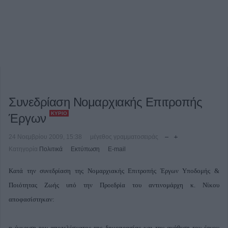
Συνεδρίαση Νομαρχιακής Επιτροπής
ΚΎΡΙΟ
Έργων
24 Νοεμβρίου 2009, 15:38
μέγεθος γραμματοσειράς
Κατηγορία
Πολιτικά
Εκτύπωση
E-mail
Κατά την συνεδρίαση της Νομαρχιακής Επιτροπής Έργων Υποδομής &
Ποιότητας Ζωής υπό την Προεδρία του αντινομάρχη κ. Νίκου
αποφασίστηκαν:
η έγκριση του αποτελέσματος της δημοπρασίας και την ανάθεση του έργου