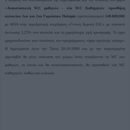
«
Ανακατασκευή W.C μαθητών - νέα W.C Καθηγητών -προσθήκη
κυλικείου 1ου και 2ου Γυμνάσιου Παλαμά
»,προϋπολογισμού
140.000,00€
με ΦΠΑ στην εργοληπτική επιχείρηση «Γενική Δομική Ο.Ε.» με ποσοστό
έκπτωσης 5,25% που αποτελεί και τη χαμηλότερη τιμή προσφοράς. Το έργο
χρηματοδοτείται από πιστώσεις του προγράμματος «έργα σχολικής στέγης».
Η δημοπρασία έγινε την Τρίτη 20-10-2009 και με την συγκεκριμένη
εργολαβία θα γίνει επέκταση του χώρου όπου στεγάζονται τα WC των
μαθητών, τα οποία και θα ανακατασκευαστούν, θα προστεθούν νέα WC
καθηγητών, καθώς και κυλικείο.