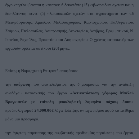
έργου περιλαμβάνεται η κατασκευή δεκαπέντε (15) κιβωτοειδών οχετών και η
διαπλάτυνση πέντε (5) πλακοσκεπών οχετών στα αγροκτήματα των τ.δ
Μεταμόρφωσης, Αμπέλου, Μελισσοχωρίου, Καρποχωρίου, Καλλιφωνίου,
Ζαϊμίου, Πτελοπούλας, Λουτροπηγής, Λεονταρίου, Ανάβρας, Γραμματικού, Ν.
Ικονίου, Ραχούλας, Προαστίου και Ασημοχωρίου. Ο χρόνος κατασκευής των
εργασιών ορίζεται σε είκοσι (20) μήνες.
Επίσης η Νομαρχιακή Επιτροπή αποφάσισε
την ακύρωση
του αποτελέσματος της δημοπρασίας για την ανάδειξη
αναδόχου κατασκευής του έργου «
Αντικατάσταση γέφυρας Μπέλεϋ
Βραγκιανών με επίπεδη μπακλαβωτή λαμαρίνα πάχους 5mm
»
προϋπολογισμού
24.000,00€
λόγω έλλειψης ανταγωνισμού αφού κατατέθηκε
μόνο μια προσφορά.
την έγκριση παράτασης της συμβατικής προθεσμίας περαίωσης του έργου,