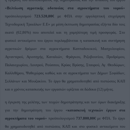
«
Βελτίωση αγροτικής οδοποιίας στα αγροκτήματα του νομού
»
προϋπολογισμού
723.520,00€
με ΦΠΑ στην εργοληπτική επιχείρηση
Τεχνοδομική Τρικάλων Ε.Ε» με μέση έκπτωση δημοπρασίας εξήντα δύο τοις
εκατό (62,86%) που αποτελεί και τη χαμηλότερη τιμή προσφοράς. Στο
φυσικό αντικείμενο του έργου περιλαμβάνεται η κατασκευή και συντήρηση
αγροτικών δρόμων στα αγροκτήματα Καππαδοκικού, Μασχολουρίου,
Αγναντερού, Αγιοπηγής, Καναλιών, Φράγκου, Ριζοβουνίου, Προδρόμου,
Παλαιοχωρίου, Λουτρού, Ρούσσου, Κρύας Βρύσης, Σταυρού, Αγ. Θεοδώρων,
Καλλιθήρου, Ψαθοχώρας καθώς και σε αγροκτήματα των Δήμων Σοφάδων,
Σελλάνων και Μουζακίου. Το έργο θα χρηματοδοτηθεί από πιστώσεις ΚΑΠ
και ο χρόνος κατασκευής των εργασιών ορίζεται σε δώδεκα (12) μήνες.
η έγκριση της μελέτης, των τευχών δημοπράτησης και των όρων διακήρυξης
για την δημοπράτηση του έργου «
κατασκευή τεχνικών έργων στα
αγροκτήματα του νομού
» προϋπολογισμού
737.800,00€
με ΦΠΑ. Το έργο
θα χρηματοδοτηθεί από πιστώσεις ΚΑΠ και στο φυσικό αντικείμενο του