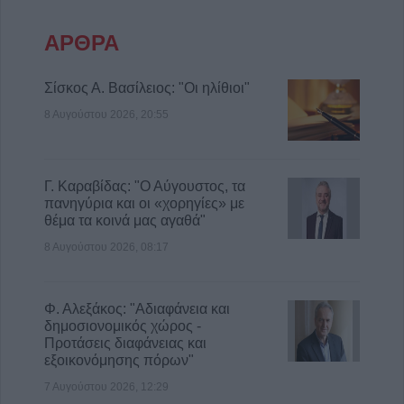
υψηλότερο χωριό της Θεσσαλίας, το Στεφάνι
ΑΡΘΡΑ
8 Αυγούστου 2026, 10:34
Σίσκος Α. Βασίλειος: "Οι ηλίθιοι"
8 Αυγούστου 2026, 20:55
Γ. Καραβίδας: "Ο Αύγουστος, τα
πανηγύρια και οι «χορηγίες» με
θέμα τα κοινά μας αγαθά"
8 Αυγούστου 2026, 08:17
Φ. Αλεξάκος: "Αδιαφάνεια και
δημοσιονομικός χώρος -
Προτάσεις διαφάνειας και
εξοικονόμησης πόρων"
7 Αυγούστου 2026, 12:29