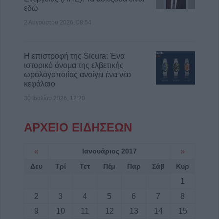
εδώ
2 Αυγούστου 2026, 08:54
Η επιστροφή της Sicura: Ένα
ιστορικό όνομα της ελβετικής
ωρολογοποιίας ανοίγει ένα νέο
κεφάλαιο
30 Ιουλίου 2026, 12:20
ΑΡΧΕΙΟ ΕΙΔΗΣΕΩΝ
«
Ιανουάριος 2017
»
Δευ
Τρί
Τετ
Πέμ
Παρ
Σάβ
Κυρ
1
2
3
4
5
6
7
8
9
10
11
12
13
14
15