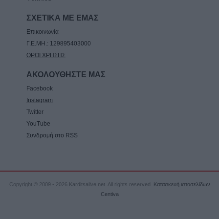
ΣΧΕΤΙΚΑ ΜΕ ΕΜΑΣ
Επικοινωνία
Γ.Ε.ΜΗ.: 129895403000
ΟΡΟΙ ΧΡΗΣΗΣ
ΑΚΟΛΟΥΘΗΣΤΕ ΜΑΣ
Facebook
Instagram
Twitter
YouTube
Συνδρομή στο RSS
Copyright © 2009 - 2026 Karditsalive.net. All rights reserved.
Κατασκευή ιστοσελίδων
Centiva