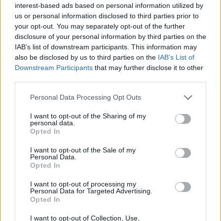
interest-based ads based on personal information utilized by
6 Αυγούστου 2026, 10:56
us or personal information disclosed to third parties prior to
your opt-out. You may separately opt-out of the further
disclosure of your personal information by third parties on the
IAB’s list of downstream participants. This information may
also be disclosed by us to third parties on the
IAB’s List of
Downstream Participants
that may further disclose it to other
third parties.
Personal Data Processing Opt Outs
Το Σάββατο 8 Αυγούστου το 40ήμερο μνημόσυνο
της Κωνσταντίας Γεωρ. Γιαννουσά - Τσιούκα
I want to opt-out of the Sharing of my
personal data.
5 Αυγούστου 2026, 20:25
Opted In
I want to opt-out of the Sale of my
επιστροφή στην κορυφή
Personal Data.
Opted In
I want to opt-out of processing my
ΕΠΑΓΓΕΛΜΑΤΙΕΣ ΥΓΕΙΑΣ
Personal Data for Targeted Advertising.
Opted In
I want to opt-out of Collection, Use,