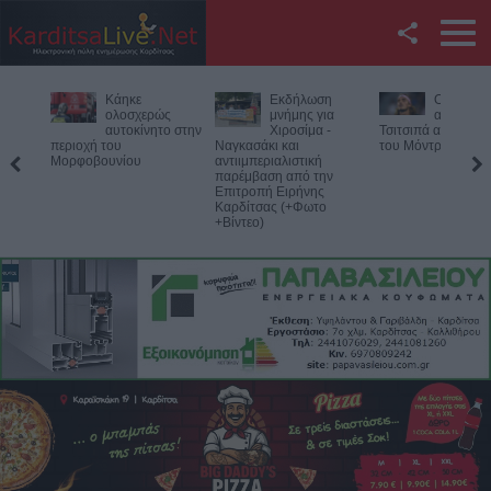
Facebook
Εκδήλωση
Ο Φονσέκα
Η Ε.Ο.Α.Σ
Twitter
μνήμης για
απέκλεισε τον
καταδικάζ
Χιροσίμα -
Τσιτσιπά από το Masters
σύλληψη 
Ναγκασάκι και
του Μόντρεαλ
προέδρου του Εργ
YouTube
αντιιμπεριαλιστική
Κέντρου Λάρισας
παρέμβαση από την
Επιτροπή Ειρήνης
Αναζήτηση
Καρδίτσας (+Φωτο
+Βίντεο)
RSS
Επικοινωνία με το
KarditsaLive.Net