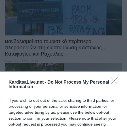
Βανδαλισμοί στο τουριστικό περίπτερο
πληροφοριών στη διασταύρωση Καστανιάς -
Καταφυγίου και Ραχούλας
6 Αυγούστου 2026, 13:35
KarditsaLive.net -
Do Not Process My Personal
Information
If you wish to opt-out of the sale, sharing to third parties, or
processing of your personal or sensitive information for
targeted advertising by us, please use the below opt-out
Ξεκίνησε η δράση της ιερακοθηρίας στο Παυσίλυπο
section to confirm your selection. Please note that after your
για την απομάκρυνση των κορακοειδών - Θετικά τα
opt-out request is processed you may continue seeing
πρώτα δείγματα