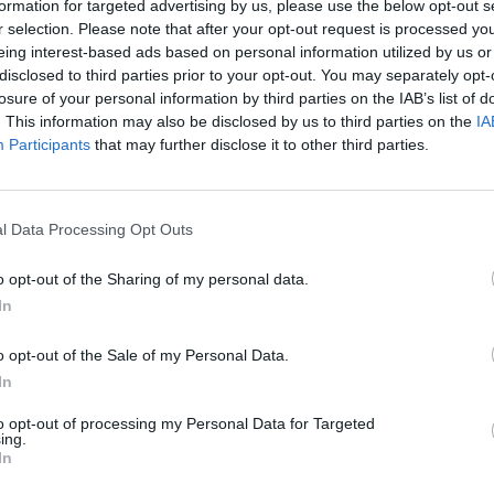
formation for targeted advertising by us, please use the below opt-out s
Πλαστήρα 18 &
r selection. Please note that after your opt-out request is processed y
eing interest-based ads based on personal information utilized by us or
Κρατερού 2, Καρδίτσα
disclosed to third parties prior to your opt-out. You may separately opt-
43100
losure of your personal information by third parties on the IAB’s list of
. This information may also be disclosed by us to third parties on the
IA
2441076351
ΤΕΛΕΥΤΑΙ
Participants
that may further disclose it to other third parties.
6980003857
Συνελήφθησαν δ
κλοπή μετασχημα
l Data Processing Opt Outs
ΔΕΔΔΗΕ στην πε
Τυρνάβου
o opt-out of the Sharing of my personal data.
6 Αυγούστου 2026, 11:07
In
Λάρισα: Συνελή
απόπειρα απάτης
o opt-out of the Sale of my Personal Data.
γυναίκας - Αναζη
In
6 Αυγούστου 2026, 11:00
to opt-out of processing my Personal Data for Targeted
Ξεκίνησε η δράσ
ing.
In
ιερακοθηρίας στ
την απομάκρυνσ