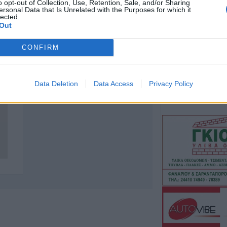
o opt-out of Collection, Use, Retention, Sale, and/or Sharing
κορακοειδών - Θ
ersonal Data that Is Unrelated with the Purposes for which it
lected.
δείγματα
Out
6 Αυγούστου 2026, 10:56
ΛΑ.ΣΥ. Θεσσαλίας
CONFIRM
παρατάξεις Κου
που αποτελούν τ
επιτροπή Θεσσαλ
Data Deletion
Data Access
Privacy Policy
102 θέματα, σε 1
6 Αυγούστου 2026, 09:57
Ιός Δυτικού Νείλ
εγχώρια κρούσμα
την τελευταία ε
6 Αυγούστου 2026, 08:52
Διακοπές ρεύματ
σε τμήμα του Δή
Έκρηξη και φωτι
μετασχηματιστή 
6 Αυγούστου 2026, 08:16