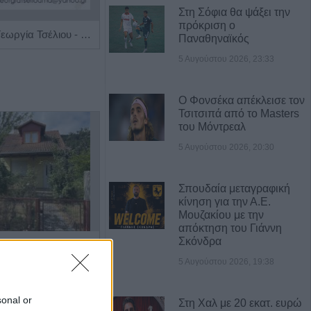
Στη Σόφια θα ψάξει την
πρόκριση ο
Ρευματολόγος "Γεωργία Τσέλιου - Κατσούλη"
Ιατρός Βιοπαθολόγος - Μικροβιολόγος 'Παγάνα Μάγδα'
Παναθηναϊκός
5 Αυγούστου 2026, 23:33
Ο Φονσέκα απέκλεισε τον
Τσιτσιπά από το Masters
του Μόντρεαλ
5 Αυγούστου 2026, 20:30
Σπουδαία μεταγραφική
κίνηση για την Α.Ε.
Μουζακίου με την
απόκτηση του Γιάννη
Σκόνδρα
Πωλείται μονοκατοικία τριών επιπέδων στο καταπράσινο Πευκόφυτο Καρδίτσας
Η εταιρεία ΘΑΛΑΣΣΙΟΣ ΚΟΣΜΟΣ Α.Ε.Β.Ε. επιθυμεί να προσλάβει Αποθηκάριο
5 Αυγούστου 2026, 19:38
sonal or
Στη Χαλ με 20 εκατ. ευρώ