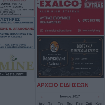
υγούστου το
νο της Αγορής
itiko” και
 παλιά…
ξει την πρόκριση
νής με
Λάρισα – Στο
ηγός του
ΑΡΧΕΙΟ ΕΙΔΗΣΕΩΝ
σε γήπεδο στην
«
Ιούνιος 2017
»
ρός 24χρονος
Δευ
Τρί
Τετ
Πέμ
Παρ
Σάβ
Κυρ