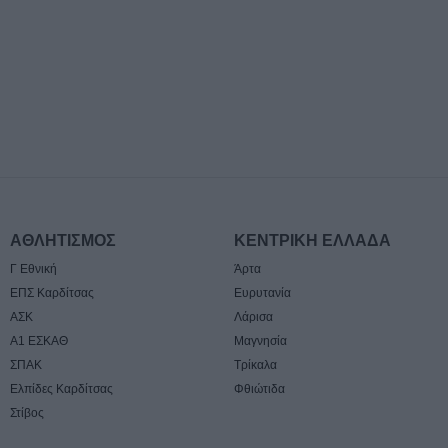
ποδοσφαιριστής
5 Αυγούστου 2026, 22:35
Εγκρίθηκε η πρ
σύμβαση για την
μελέτης ανακατα
ιστορικής Γέφυ
5 Αυγούστου 2026, 20:54
Κάηκε ολοσχερώ
στην περιοχή τ
ΑΘΛΗΤΙΣΜΟΣ
ΚΕΝΤΡΙΚΗ ΕΛΛΑΔΑ
5 Αυγούστου 2026, 20:50
Γ Εθνική
Άρτα
Το Σάββατο 8 Α
40ήμερο μνημόσ
ΕΠΣ Καρδίτσας
Ευρυτανία
Κωνσταντίνου 
ΑΣΚ
Λάρισα
Α1 ΕΣΚΑΘ
Μαγνησία
5 Αυγούστου 2026, 20:49
ΣΠΑΚ
Τρίκαλα
Εκδήλωση μνήμη
Ελπίδες Καρδίτσας
Φθιώτιδα
Ναγκασάκι και αν
Στίβος
παρέμβαση από 
Ειρήνης Καρδίτ