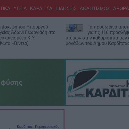
ΤΙΚΑ
ΥΓΕΙΑ
ΚΑΡΔΙΤΣΑ
ΕΙΔΗΣΕΙΣ
ΑΘΛΗΤΙΣΜΟΣ
ΑΡΘΡΑ
α προσωρινά αποτελέσματα
Σοφάδες: Ολοκληρώ
ια τις 116 προσλήψεις
ασφαλτόστρωση σε 
ν καθαριότητα των σχολικών
των οδών Ανθέων κ
υ Δήμου Καρδίτσας
Κολοκοτρώνη