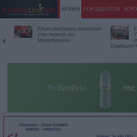
ΑΡΧΙΚΗ
ΡΟΗ ΕΙΔΗΣΕΩΝ
ΑΓΡΟ
Επίσκεψη του Υπουργού
Τ
Υγείας Άδωνι Γεωργιάδη στο
γ
ανακαινισμένο Κ.Y.
ατόμων στη
Σοφάδων(+Φωτο +Βίντεο)
μονάδων το