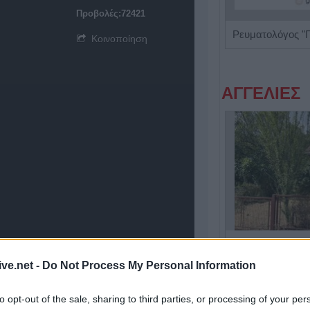
Προβολές:72421
Πνευμονολόγος - Φυματιολόγος "Σταυρούλα Δ. Νούκα"
Κοινοποίηση
ΑΓΓΕΛΙΕΣ
Η Αποκατάσταση Α.Ε. αναζητά για εργασία Νοσηλευτές και Βοηθούς Νοσηλευτές
ive.net -
Do Not Process My Personal Information
to opt-out of the sale, sharing to third parties, or processing of your per