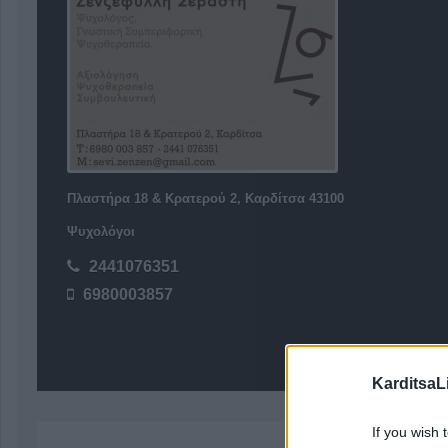
Πλαστήρα 18 & Κρατερού 2, Καρδίτσα 43100
Ψυχολόγοι
2441076351
6980003857
KarditsaL
If you wish 