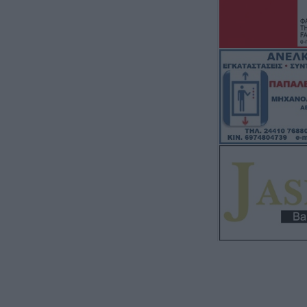
Την Κυριακή 9 Α
ετήσιο μνημόσυ
Κλήμου
6 Αυγούστου 2026, 07:42
“Calimera” με “sp
συνταγές όπως
5 Αυγούστου 2026, 23:58
Στη Σόφια θα ψά
ο Παναθηναϊκός
5 Αυγούστου 2026, 23:33
Σύγκρουση μηχα
αυτοκίνητο στη 
νοσοκομείο ο οδ
δικύκλου
5 Αυγούστου 2026, 22:45
Κεραυνός χτύπη
Ταϊλάνδη – Νεκ