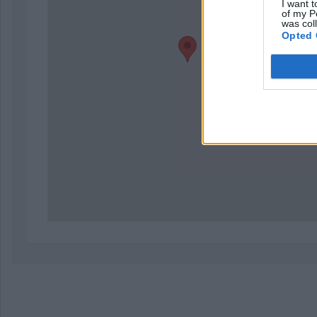
I want t
of my P
was col
Opted 