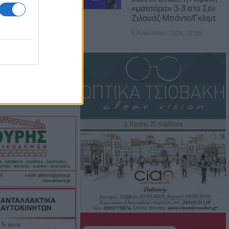
ετικά τα πρώτα
«ματσάρα» 3-3 στο Σεν
Ζιλουάζ-Μπόντο/Γκλιμτ
5 Αυγούστου 2026, 07:55
: "Συναινετικά οι
ρέτα-Αγοραστού,
ην περιφερειακή
ίας, ξεπέταξαν
2 λεπτά!"
ου: 23 νέα
τα και 2 θάνατοι
βδομάδα
ος στην Άρτα και
μου Αργιθέας:
ά σε
(+Βίντεο)