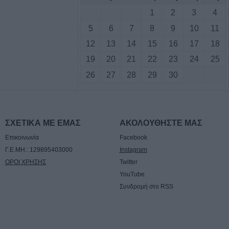
1
2
3
4
5
6
7
8
9
10
11
ογραμματική
12
13
14
15
16
17
18
 εκπόνηση της
σκευής της
19
20
21
22
23
24
25
ρας Κοράκου
26
27
28
29
30
ς αυτοκίνητο
ου Μορφοβουνίου
ΣΧΕΤΙΚΑ ΜΕ ΕΜΑΣ
ΑΚΟΛΟΥΘΗΣΤΕ ΜΑΣ
Επικοινωνία
Facebook
υγούστου το
υνο του
Γ.Ε.ΜΗ.: 129895403000
Instagram
Αναγνωστόπουλου
ΟΡΟΙ ΧΡΗΣΗΣ
Twitter
YouTube
Συνδρομή στο RSS
ς για Χιροσίμα -
τιιμπεριαλιστική
την Επιτροπή
σας (+Φωτο