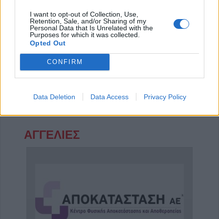
I want to opt-out of Collection, Use,
Retention, Sale, and/or Sharing of my
Personal Data that Is Unrelated with the
Purposes for which it was collected.
Opted Out
CONFIRM
Βιοπαθολόγος - Μικροβιολόγος "Ελένη Μηλίτση"
Ιδιωτικό Διαγνωστικό Εργαστήριο "Βιοmedicine"
Data Deletion
Data Access
Privacy Policy
ΑΓΓΕΛΙΕΣ