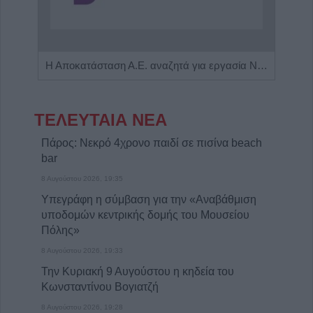
Πωλείται μονοκατοικία τριών επιπέδων στο καταπράσινο Πευκόφυτο Καρδίτσας
Η Αποκατάσταση Α.Ε. αναζητά για εργασία Νοσηλευτές και Βοηθούς Νοσηλευτές
ΤΕΛΕΥΤΑΙΑ ΝΕΑ
Πάρος: Νεκρό 4χρονο παιδί σε πισίνα beach
bar
8 Αυγούστου 2026, 19:35
Υπεγράφη η σύμβαση για την «Αναβάθμιση
υποδομών κεντρικής δομής του Μουσείου
Πόλης»
8 Αυγούστου 2026, 19:33
Την Κυριακή 9 Αυγούστου η κηδεία του
Κωνσταντίνου Βογιατζή
8 Αυγούστου 2026, 19:28