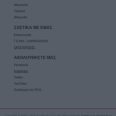
Μαγνησία
Τρίκαλα
Φθιώτιδα
ΣΧΕΤΙΚΑ ΜΕ ΕΜΑΣ
Επικοινωνία
Γ.Ε.ΜΗ.: 129895403000
ΟΡΟΙ ΧΡΗΣΗΣ
ΑΚΟΛΟΥΘΗΣΤΕ ΜΑΣ
Facebook
Instagram
Twitter
YouTube
Συνδρομή στο RSS
Copyright © 2009 - 2026 Karditsalive.net. All rights reserved.
Κατασκευή ιστοσελίδων