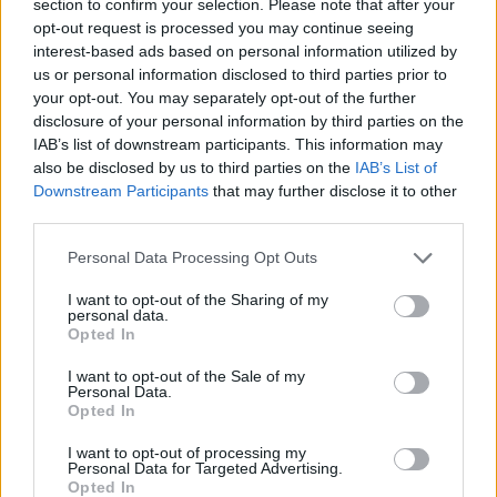
section to confirm your selection. Please note that after your
opt-out request is processed you may continue seeing
8 Αυγούστου 2026, 09:09
interest-based ads based on personal information utilized by
us or personal information disclosed to third parties prior to
your opt-out. You may separately opt-out of the further
disclosure of your personal information by third parties on the
IAB’s list of downstream participants. This information may
also be disclosed by us to third parties on the
IAB’s List of
Downstream Participants
that may further disclose it to other
third parties.
Το εβδομαδιαίο πρόγραμμα (10-16/8) της Κινητής
Αστυνομικής Μονάδας στην Π.Ε. Καρδίτσας
Personal Data Processing Opt Outs
8 Αυγούστου 2026, 08:22
I want to opt-out of the Sharing of my
personal data.
Opted In
επιστροφή στην κορυφή
I want to opt-out of the Sale of my
Personal Data.
Opted In
ΕΠΑΓΓΕΛΜΑΤΙΕΣ ΥΓΕΙΑΣ
I want to opt-out of processing my
Personal Data for Targeted Advertising.
Opted In