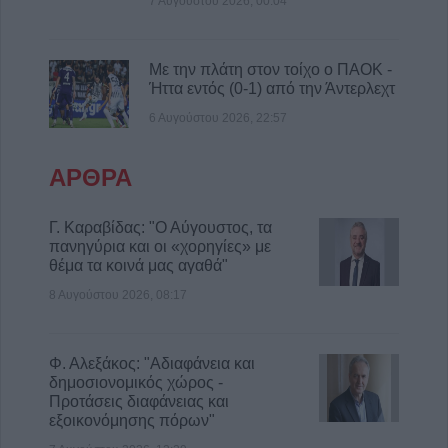
7 Αυγούστου 2026, 00:04
8 Αυγούστου 2026, 10:34
Κων. Λαμπρόπουλος: Με άδεια κατάληψης
κοινόχρηστων χώρων η συντριπτική
Με την πλάτη στον τοίχο ο ΠΑΟΚ -
Ήττα εντός (0-1) από την Άντερλεχτ
πλειοψηφία των καταστημάτων
6 Αυγούστου 2026, 22:57
8 Αυγούστου 2026, 10:29
Παράταση απαγόρευση θήρας σε
συγκεκριμένες εκτάσεις του Δήμου
ΑΡΘΡΑ
Μουζακίου
8 Αυγούστου 2026, 09:29
Γ. Καραβίδας: "Ο Αύγουστος, τα
πανηγύρια και οι «χορηγίες» με
θέμα τα κοινά μας αγαθά"
8 Αυγούστου 2026, 08:17
Φ. Αλεξάκος: "Αδιαφάνεια και
δημοσιονομικός χώρος -
Προτάσεις διαφάνειας και
εξοικονόμησης πόρων"