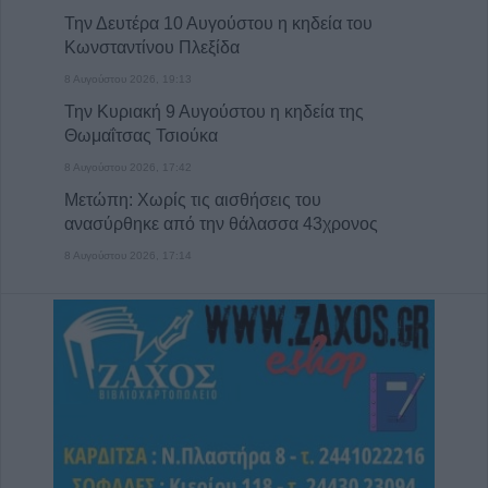
Την Δευτέρα 10 Αυγούστου η κηδεία του
Κωνσταντίνου Πλεξίδα
8 Αυγούστου 2026, 19:13
Την Κυριακή 9 Αυγούστου η κηδεία της
Θωμαΐτσας Τσιούκα
8 Αυγούστου 2026, 17:42
Μετώπη: Χωρίς τις αισθήσεις του
ανασύρθηκε από την θάλασσα 43χρονος
8 Αυγούστου 2026, 17:14
Σε αναζήτηση λύσης για το χρόνιο
πρόβλημα των ανεπιτήρητων βοοειδών σε
κοινότητες του Δήμου Παλαμά
8 Αυγούστου 2026, 14:49
Ακυρώθηκε απόφαση του Περιφερειάρχη
Θεσσαλίας Δημ. Κουρέτα για το θαλάσσιο
σκι στη λίμνη Σμοκόβου
8 Αυγούστου 2026, 13:44