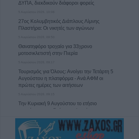
ΔΥΠΑ, διεκδικούν διάφοροι φορείς
5 Αυγούστου 2026, 10:08
27ος Κολυμβητικός Διάπλους Λίμνης
Πλαστήρα: Οι νικητές των αγώνων
5 Αυγούστου 2026, 09:50
Θανατηφόρο τροχαίο για 33χρονο
μοτοσικλετιστή στην Πιερία
5 Αυγούστου 2026, 09:17
Τουρισμός για Όλους: Ανοίγει την Τετάρτη 5
Αυγούστου η πλατφόρμα - Ανά ΑΦΜ οι
πρώτες ημέρες των αιτήσεων
5 Αυγούστου 2026, 09:15
Την Κυριακή 9 Αυγούστου το ετήσιο
μνημόσυνο του Γεώργιου Διαμάντη
5 Αυγούστου 2026, 08:25
Προκριματικά Champions League:
Προβάδισμα με... buzzer-beater η Λέφσκι,