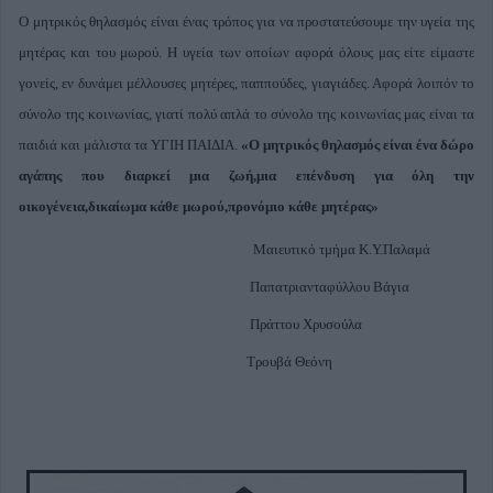
Ο μητρικός θηλασμός είναι ένας τρόπος για να προστατεύσουμε την υγεία της
μητέρας και του μωρού. Η υγεία των οποίων αφορά όλους μας είτε είμαστε
γονείς, εν δυνάμει μέλλουσες μητέρες, παππούδες, γιαγιάδες. Αφορά λοιπόν το
σύνολο της κοινωνίας, γιατί πολύ απλά το σύνολο της κοινωνίας μας είναι τα
παιδιά και μάλιστα τα ΥΓΙΗ ΠΑΙΔΙΑ.
«Ο μητρικός θηλασμός είναι ένα δώρο
αγάπης που διαρκεί μια ζωή,μια επένδυση για όλη την
οικογένεια,δικαίωμα κάθε μωρού,προνόμιο κάθε μητέρας»
Μαιευτικό τμήμα Κ.Υ.Παλαμά
Παπατριανταφύλλου Βάγια
Πράττου Χρυσούλα
Τρουβά Θεόνη