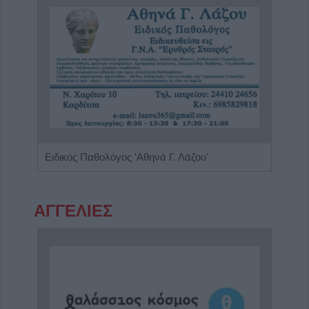
Διαιτολόγος - Διατροφολόγος "Νικόλαος Ι. Ντελής"
Ειδικός Παθολόγος 'Αθηνά Γ. Λάζου'
Ιδιω
ΑΓΓΕΛΙΕΣ