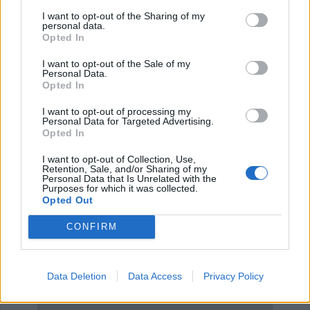
I want to opt-out of the Sharing of my
personal data.
Opted In
I want to opt-out of the Sale of my
Personal Data.
Τελευταία τροποποίηση στις2 Νοεμβρίου 2012, 16:41
Opted In
I want to opt-out of processing my
Personal Data for Targeted Advertising.
Opted In
Κοινοποιήστε αυτό το άρθρο
I want to opt-out of Collection, Use,
Retention, Sale, and/or Sharing of my
Personal Data that Is Unrelated with the
Purposes for which it was collected.
Opted Out
CONFIRM
επιστροφή στην κορυφή
Data Deletion
Data Access
Privacy Policy
ΕΠΑΓΓΕΛΜΑΤΙΕΣ ΥΓΕΙΑΣ