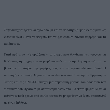
Στην συνέχεια πρέπει να σχεδιάσουμε και να υποστηρίξουμε όλες τις γυναίκες
ώστε να είναι ικανές να θρέψουν και να φροντίσουν ιδανικά τα βρέφη και τα
παιδιά τους.
Γιατί πρέπει να <<γιορτάζεται>> το αναφαίρετο
δικαίωμα
των νεογνών να
θηλάσουν, τη στιγμή που τα μωρά γεννιούνται με την έμφυτη ικανότητα να
βρίσκουν το στήθος της μητέρας τους και να προσκολλώνται σ΄αυτό;Η
απάντηση είναι απλή. Σύμφωνα με τα στοιχεία του Παγκόσμιου Οργανισμού
Υγείας και της UNICEF υπάρχει μία σημαντική μείωση του ποσοστού των
γυναικών που θηλάζουν, με αποτέλεσμα πάνω από 1,5 εκατομμύρια μωρά να
πεθαίνουν κάθε χρόνο από επιπλοκές που θα μπορούσαν να έχουν αποφευχθεί
αν είχαν θηλάσει.