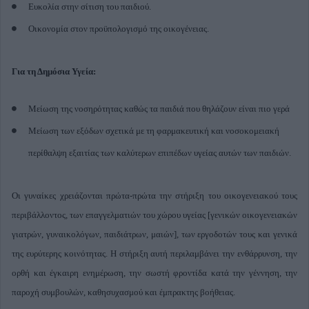
Ευκολία στην σίτιση του παιδιού.
Οικονομία στον προϋπολογισμό της οικογένειας.
Για τη Δημόσια Υγεία:
Μείωση της νοσηρότητας καθώς τα παιδιά που θηλάζουν είναι πιο γερά
Μείωση των εξόδων σχετικά με τη φαρμακευτική και νοσοκομειακή
περίθαλψη εξαιτίας των καλύτερων επιπέδων υγείας αυτών των παιδιών.
Οι γυναίκες χρειάζονται πρώτα-πρώτα την στήριξη του οικογενειακού τους
περιβάλλοντος, των επαγγελματιών του χώρου υγείας [γενικών οικογενειακών
γιατρών, γυναικολόγων, παιδιάτρων, μαιών], των εργοδοτών τους και γενικά
της ευρύτερης κοινότητας. Η στήριξη αυτή περιλαμβάνει την ενθάρρυνση, την
ορθή και έγκαιρη ενημέρωση, την σωστή φροντίδα κατά την γέννηση, την
παροχή συμβουλών, καθησυχασμού και έμπρακτης βοήθειας.