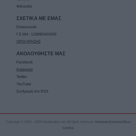
Φθιώτιδα
ΣΧΕΤΙΚΑ ΜΕ ΕΜΑΣ
Επικοινωνία
Γ.Ε.ΜΗ.: 129895403000
ΟΡΟΙ ΧΡΗΣΗΣ
ΑΚΟΛΟΥΘΗΣΤΕ ΜΑΣ
Facebook
Instagram
Twitter
YouTube
Συνδρομή στο RSS
Copyright © 2009 - 2026 Karditsalive.net. All rights reserved.
Κατασκευή ιστοσελίδων
Centiva