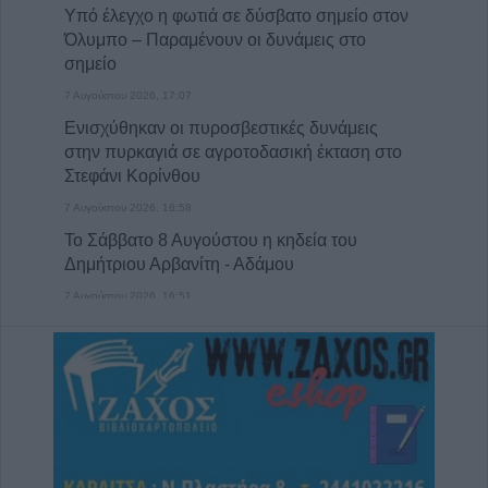
Υπό έλεγχο η φωτιά σε δύσβατο σημείο στον
Όλυμπο – Παραμένουν οι δυνάμεις στο
σημείο
7 Αυγούστου 2026, 17:07
Ενισχύθηκαν οι πυροσβεστικές δυνάμεις
στην πυρκαγιά σε αγροτοδασική έκταση στο
Στεφάνι Κορίνθου
7 Αυγούστου 2026, 16:58
Το Σάββατο 8 Αυγούστου η κηδεία του
Δημήτριου Αρβανίτη - Αδάμου
7 Αυγούστου 2026, 16:51
Κορυφώνεται η έξοδος του Αυγούστου –
Χιλιάδες επιβάτες αναχωρούν από τα
λιμάνια
7 Αυγούστου 2026, 16:36
ΥΠΑΑΤ: Πρόσθετοι πόροι 12,5 εκατ. ευρώ
για την προστασία της κτηνοτροφίας