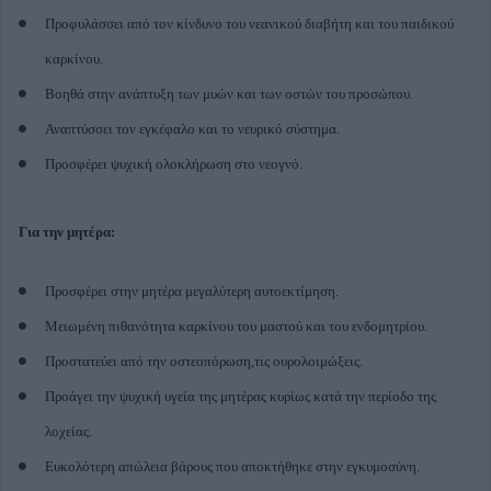
Προφυλάσσει από τον κίνδυνο του νεανικού διαβήτη και του παιδικού
καρκίνου.
Βοηθά στην ανάπτυξη των μυών και των οστών του προσώπου.
Αναπτύσσει τον εγκέφαλο και το νευρικό σύστημα.
Προσφέρει ψυχική ολοκλήρωση στο νεογνό.
Για την μητέρα:
Προσφέρει στην μητέρα μεγαλύτερη αυτοεκτίμηση.
Μειωμένη πιθανότητα καρκίνου του μαστού και του ενδομητρίου.
Προστατεύει από την οστεοπόρωση,τις ουρολοιμώξεις.
Προάγει την ψυχική υγεία της μητέρας κυρίως κατά την περίοδο της
λοχείας.
Ευκολότερη απώλεια βάρους που αποκτήθηκε στην εγκυμοσύνη.