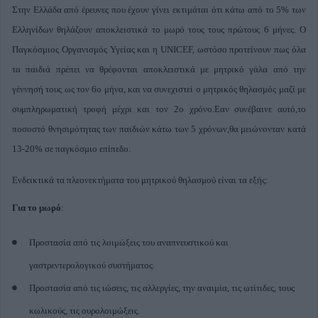
Στην Ελλάδα από
έρευνες
που έχουν γίνει εκτιμάται ότι κάτω από το 5% των
Ελληνίδων θηλάζουν αποκλειστικά το μωρό τους τους πρώτους 6 μήνες. Ο
Παγκόσμιος Οργανισμός Υγείας και η UNICEF, ωστόσο προτείνουν πως όλα
τα παιδιά πρέπει να θρέφονται αποκλειστικά με μητρικό γάλα από την
γέννησή τους ως τον 6ο μήνα, και να συνεχιστεί ο μητρικός θηλασμός μαζί με
συμπληρωματική τροφή μέχρι και τον 2ο χρόνο.Εαν συνέβαινε αυτό,
το
ποσοστό θνησιμότητας των παιδιών κάτω των 5 χρόνων,θα μειώνονταν κατά
13-20% σε παγκόσμιο επίπεδο.
Ενδεικτικά τα πλεονεκτήματα του μητρικού θηλασμού είναι τα εξής:
Για το μωρό
:
Προστασία από τις λοιμώξεις του αναπνευστικού και
γαστρεντερολογικού συστήματος.
Προστασία από τις ιώσεις, τις αλλεργίες, την αναιμία, τις ωτίτιδες, τους
κωλικούς, τις ουρολοιμώξεις.