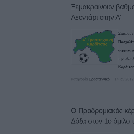
Ξεμακραίνουν βαθμο
Λεοντάρι στην Α'
Ξεπέρασ
Πασχαλί
συμμετοχή
την ολοκ
Καρδίτσα
Κατηγορία
Ερασιτεχνικό
14 Ιαν 2012
Ο Προδρομιακός κέρ
Δόξα στον 1ο όμιλο τ