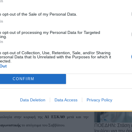
In
o opt-out of the Sale of my Personal Data.
In
to opt-out of processing my Personal Data for Targeted
ing.
είναι το ενδεχόμενο η
Αναγέννηση Καρδίτσας
να μην
In
Αποχώρηση του 
ι
λόγω καιρικών φαινομένων.
από τη θέση του 
o opt-out of Collection, Use, Retention, Sale, and/or Sharing
Αργιθέ…
ersonal Data that Is Unrelated with the Purposes for which it
lected.
20 Ιουλίου 2026, 11:29
Out
CONFIRM
 Ήττα στο τέλος για τον Α.Σ.
Data Deletion
Data Access
Privacy Policy
μολογία στην κορυφή της
Α1 ΕΣΚΑΘ
μετά και την
ΠΟΕΔΗΝ: Στάση ε
 αγωνιστικής
το απόγευμα του Σαββάτου.
Ιουλίου για την ά