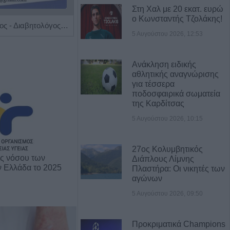
Στη Χαλ με 20 εκατ. ευρώ
ο Κωνσταντής Τζολάκης!
Ειδικός Παθολόγος - Διαβητολόγος 'Κωνσταντίνος Απ. Κουτσιανάς"
Διαγνωστικό Εργαστήριο "Έρευνα και Υγεία"
5 Αυγούστου 2026, 12:53
Ανάκληση ειδικής
αθλητικής αναγνώρισης
για τέσσερα
ποδοσφαιρικά σωματεία
της Καρδίτσας
5 Αυγούστου 2026, 10:15
27ος Κολυμβητικός
ης νόσου των
Διάπλους Λίμνης
ν Ελλάδα το 2025
Πλαστήρα: Οι νικητές των
αγώνων
5 Αυγούστου 2026, 09:50
Προκριματικά Champions