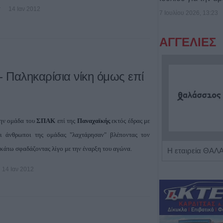
τ
14 Ιαν 2012
7 Ιουλίου 2026, 13:23
ΑΓΓΕΛΙΕΣ
- Παληκαρίσια νίκη όμως επί
την ομάδα του
ΣΠΑΚ
επί της
Παναχαϊκής
εκτός έδρας με
ι άνθρωποι της ομάδας "λαχτάρησαν" βλέποντας τον
 κάτω σφαδάζοντας λίγο με την έναρξη του αγώνα.
Η Αποκατάσταση Α.Ε. αναζητά για εργασία Νοσηλευτές και Βοηθούς Νοσηλευτές
14 Ιαν 2012