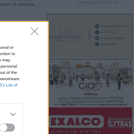
4 Αυγούστου 2026, 22:55
ύνουν τη γνωστικ…
sonal or
ection to
ou may
 personal
out of the
 downstream
 των δρόμων αυξάνει
B’s List of
άνισης Πάρκινσ…