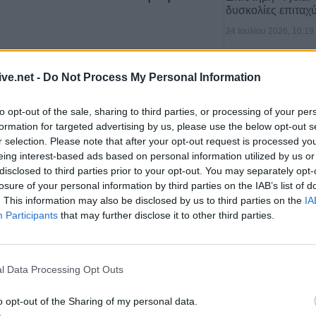
δυσκολίες επιταχ
24 Ιουλίου 2026, 10:19
ive.net -
Do Not Process My Personal Information
to opt-out of the sale, sharing to third parties, or processing of your per
formation for targeted advertising by us, please use the below opt-out s
μπι κορυφής για την
Α' Εθνική γυναικών ποδοσφαίρου
r selection. Please note that after your opt-out request is processed y
ου
Βόλου 2004
να υποδέχεται την
Ακαδημία Ελπίδες
eing interest-based ads based on personal information utilized by us or
disclosed to third parties prior to your opt-out. You may separately opt-
losure of your personal information by third parties on the IAB’s list of
Υγεία: Ο θόρυβος
. This information may also be disclosed by us to third parties on the
IA
 Ιαν 2012
τον κίνδυνο εμφ
Participants
that may further disclose it to other third parties.
21 Ιουλίου 2026, 10:18
l Data Processing Opt Outs
ή του αγώνα της
o opt-out of the Sharing of my personal data.