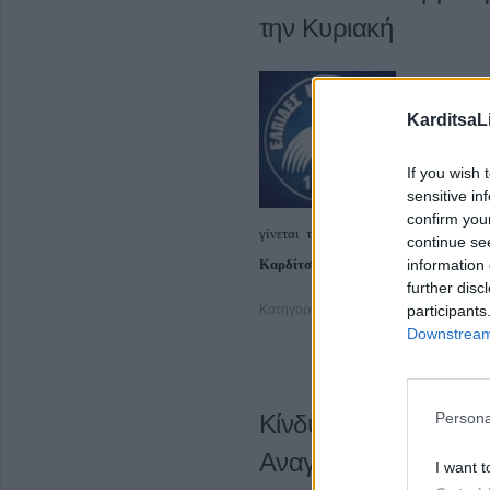
την Κυριακή
KarditsaL
If you wish 
sensitive in
Θεσσαλικό ντέρ
confirm you
γίνεται την Κυριακή με την ομάδα τ
continue se
information 
Καρδίτσας
.
further disc
participants
Κατηγορία
Ποδόσφαιρο Γυναικών
14
Downstream 
Persona
Κίνδυνος για αναβολ
Αναγέννησης
I want t