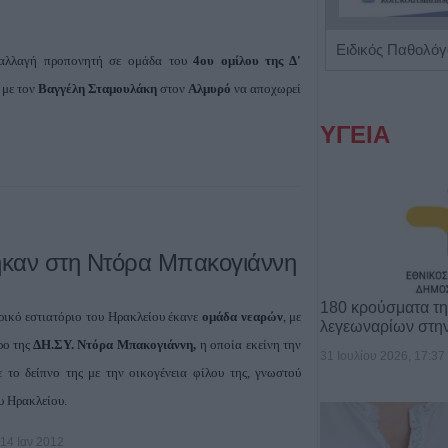
Παιδοψυχίατρος "Ευθαλία Τζίλα"
αλλαγή προπονητή σε ομάδα του
4ου ομίλου της Δ'
 με τον
Βαγγέλη Σταμουλάκη
στον
Αλμυρό
να αποχωρεί
ΥΓΕΙΑ
θηκαν στη Ντόρα Μπακογιάννη
180 κρούσματα τ
ρικό εστιατόριο του Ηρακλείου έκανε
ομάδα νεαρών
, με
λεγεωναρίων στη
ρο της
ΔΗ.ΣΥ. Ντόρα Μπακογιάννη,
η οποία εκείνη την
31 Ιουλίου 2026, 17:37
το δείπνο της με την οικογένεια φίλου της, γνωστού
υ Ηρακλείου.
14 Ιαν 2012