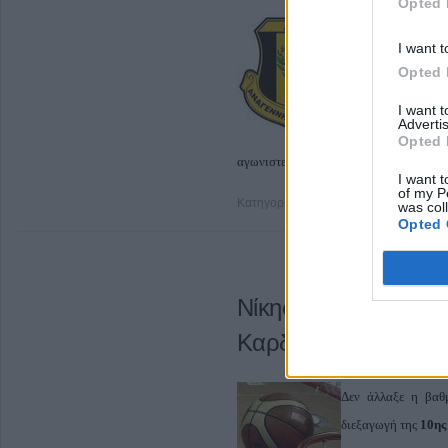
Opted 
I want t
Opted 
I want 
Advertis
Ανοικτό πλέον 
Opted 
αγωνιστεί την Κυριακή στο
Καρπενήσ
I want t
of my P
Κατηγορία
Γ΄Εθνική
14 Ιαν 2012
was col
Opted 
Νίκησαν οι Τιτάνες -
Καρδίτσα
Δεν άλλαξε η βαθ
διεξαγωγή της
10ης