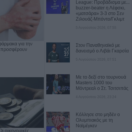
League: Προβάδισμα με...
buzzer-beater η Λέφσκι,
«ματσάρα» 3-3 στο Σεν
Ζιλουάζ-Μπόντο/Γκλιμτ
5 Αυγούστου 2026, 07:55
φάρμακα για την
Στον Παναθηναϊκό με
 προσφέρουν
δανεισμό ο Λιβάι Γκαρσία
5 Αυγούστου 2026, 07:51
Με το δεξί στο τουρνουά
Masters 1000 του
Μόντρεαλ ο Στ. Τσιτσιπάς
4 Αυγούστου 2026, 23:24
Κόλλησε στο μηδέν ο
Ολυμπιακός με τη
Ναϊμέγκεν
Οι οικονομικές