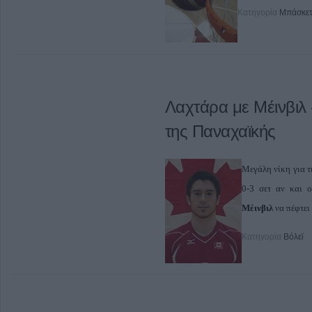
Κατηγορία
Μπάσκε
Λαχτάρα με Μέινβιλ 
της Παναχαϊκής
Μεγάλη νίκη για 
0-3 σετ αν και ο
Μέινβιλ
να πέφτει
Κατηγορία
Βόλεϊ