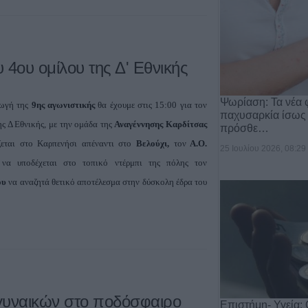
 4ου ομίλου της Δ' Εθνικής
Ψωρίαση: Τα νέα 
ωγή της
9ης αγωνιστικής
θα έχουμε στις 15:00 για τον
παχυσαρκία ίσως
ης Δ Εθνικής, με την ομάδα της
Αναγέννησης Καρδίτσας
πρόσθε…
εται
στο Καρπενήσι απέναντι στο
Βελούχι,
τον
Α.Ο.
25 Ιουλίου 2026, 08:29
α
να υποδέχεται στο τοπικό ντέρμπι της πόλης τον
ου
να αναζητά θετικό αποτέλεσμα στην δύσκολη έδρα του
γυναικών στο ποδόσφαιρο
Επιστήμη- Υγεία: 