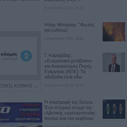
4 Αυγούστου 2026, 20:34
Ηλίας Μπόρλας: "Φωτιές
και ευθύνες"
3 Αυγούστου 2026, 10:02
Γ. Καραβίδας:
«Ενεργειακή μετάβαση»
και Ανανεώσιμες Πηγές
Ενέργειας (ΑΠΕ): Τα
αδιέξοδα είναι εδώ
2 Αυγούστου 2026, 08:54
Η εταιρεία ΘΑΛΑΣΣΙΟΣ ΚΟΣΜΟΣ Α.Ε.Β.Ε. επιθυμεί να προσλάβει Αποθηκάριο
Πωλείται μονοκατοικία τριών επιπέδων στο καταπράσινο Πευκόφυτο Καρδίτσας
Η επιστροφή της Sicura:
Ένα ιστορικό όνομα της
ελβετικής ωρολογοποιίας
ανοίγει ένα νέο κεφάλαιο
30 Ιουλίου 2026, 12:20