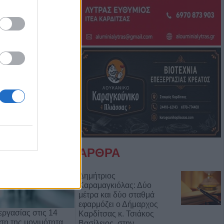
Μπάμπη Πούλιου
Αντιδημάρχου
ΑΡΘΡΑ
Δημήτριος
Καραμαγκιόλας: Δύο
μέτρα και δύο σταθμά
εφαρμόζει ο Δήμαρχος
ργασίας στις 14
Καρδίτσας κ. Τσιάκος
ρση της μονιμότητα…
Βασίλειος, στην…