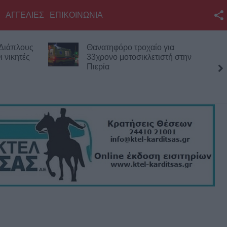
ΑΓΓΕΛΙΕΣ
ΕΠΙΚΟΙΝΩΝΙΑ
Facebook
 Διάπλους
Θανατηφόρο τροχαίο για
Twitter
 νικητές
33χρονο μοτοσικλετιστή στην
Πιερία
YouTube
Αναζήτηση
RSS
Επικοινωνία με το
KarditsaLive.Net