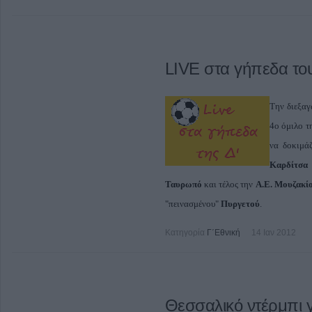
LIVE στα γήπεδα του
Την διεξαγ
4ο όμιλο τ
να δοκιμάζ
Καρδίτσ
Ταυρωπό
και τέλος την
Α.Ε. Μουζακί
"πεινασμένου"
Πυργετού
.
Κατηγορία
Γ΄Εθνική
14 Ιαν 2012
Θεσσαλικό ντέρμπι 