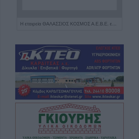
Η Αποκατάσταση Α.Ε. αναζητά για εργασία Νοσηλευτές και Βοηθούς Νοσηλευτές
Η εταιρεία ΘΑΛΑΣΣΙΟΣ ΚΟΣΜΟΣ Α.Ε.Β.Ε. επιθυμεί να προσλάβει Αποθηκάριο