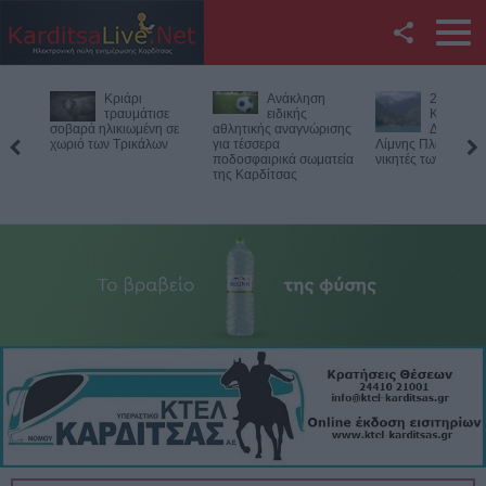
Facebook
Ανάκληση
27ος
Θανατηφ
Twitter
ειδικής
Κολυμβητικός
τροχαίο γ
αθλητικής αναγνώρισης
Διάπλους
33χρονο
για τέσσερα
Λίμνης Πλαστήρα: Οι
μοτοσικλετιστή στ
YouTube
ποδοσφαιρικά σωματεία
νικητές των αγώνων
Πιερία
της Καρδίτσας
Αναζήτηση
RSS
Επικοινωνία με το
KarditsaLive.Net