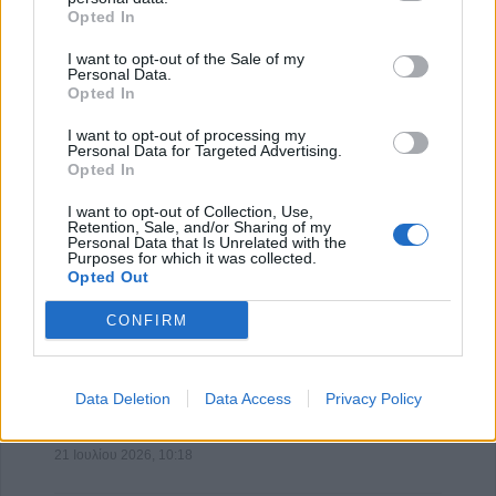
Opted In
Επιστήμη- Υγεία: Οι οικονομικές δυσκολίες
επιταχύνουν τη γνωστικ…
I want to opt-out of the Sale of my
Personal Data.
24 Ιουλίου 2026, 10:19
Opted In
I want to opt-out of processing my
Personal Data for Targeted Advertising.
Opted In
I want to opt-out of Collection, Use,
Retention, Sale, and/or Sharing of my
Personal Data that Is Unrelated with the
Purposes for which it was collected.
Opted Out
CONFIRM
Data Deletion
Data Access
Privacy Policy
Υγεία: Ο θόρυβος των δρόμων αυξάνει τον
κίνδυνο εμφάνισης Πάρκινσ…
21 Ιουλίου 2026, 10:18