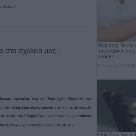
ας
(EOΣK).
Ψωρίαση: Τα νέα 
α στα σχολεία μας ;
παχυσαρκία ίσως
πρόσθε…
25 Ιουλίου 2026, 08:29
πείγουσα εγκύκλιό του το Υπουργείο Παιδείας
και
Παιδείας
Εύη Χριστοφιλοπούλου
ζητά από τις
Δ/νσεις Α/
και τα Δημοτικά Συμβούλια, να αποφασίουν για
πιθανές
εις σχολείων
των περιοχών αρμοδιότητάς των.
Επιστήμη- Υγεία: 