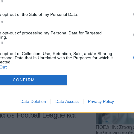
του Δήμου Πύλης κλειστά την
In
o opt-out of the Sale of my Personal Data.
In
to opt-out of processing my Personal Data for Targeted
ing.
In
Αποχώρηση του 
από τη θέση του 
o opt-out of Collection, Use, Retention, Sale, and/or Sharing
ση του
Δημάρχου Πύλης
τα ακόλουθα σχολεία της
Αργιθέ…
ersonal Data that Is Unrelated with the Purposes for which it
lected.
ειτουργήσουν την
Τρίτη 31 Ιανουαρίου 2012
για λόγους
20 Ιουλίου 2026, 11:29
Out
CONFIRM
Data Deletion
Data Access
Privacy Policy
α σε Football League και
ΠΟΕΔΗΝ: Στάση ε
Ιουλίου για την ά