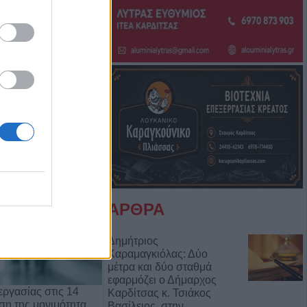
Μπάμπη Πούλιου
Αντιδημάρχου
ΑΡΘΡΑ
Δημήτριος
Καραμαγκιόλας: Δύο
μέτρα και δύο σταθμά
εφαρμόζει ο Δήμαρχος
ργασίας στις 14
Καρδίτσας κ. Τσιάκος
ρση της μονιμότητα…
Βασίλειος, στην…