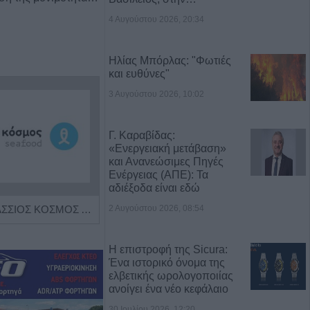
4 Αυγούστου 2026, 20:34
Ηλίας Μπόρλας: "Φωτιές
και ευθύνες"
3 Αυγούστου 2026, 10:02
Γ. Καραβίδας:
«Ενεργειακή μετάβαση»
και Ανανεώσιμες Πηγές
Ενέργειας (ΑΠΕ): Τα
αδιέξοδα είναι εδώ
2 Αυγούστου 2026, 08:54
Η εταιρεία ΘΑΛΑΣΣΙΟΣ ΚΟΣΜΟΣ Α.Ε.Β.Ε. επιθυμεί να προσλάβει Αποθηκάριο
Πωλείται μονοκατοικία τριών επιπέδων στο καταπράσινο Πευκόφυτο Καρδίτσας
Η επιστροφή της Sicura:
Ένα ιστορικό όνομα της
ελβετικής ωρολογοποιίας
ανοίγει ένα νέο κεφάλαιο
30 Ιουλίου 2026, 12:20