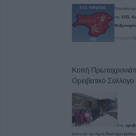
Τελευταία αγ
της
ΕΠΣ Κα
Φεβρουαρίο
Κατηγορία
Ε
Κοπή Πρωτοχρονιάτι
Ορειβατικό Σύλλογο 
Στο
ορει
(πάνω απ’ την λίμνη Πλαστήρα) βρέθηκ