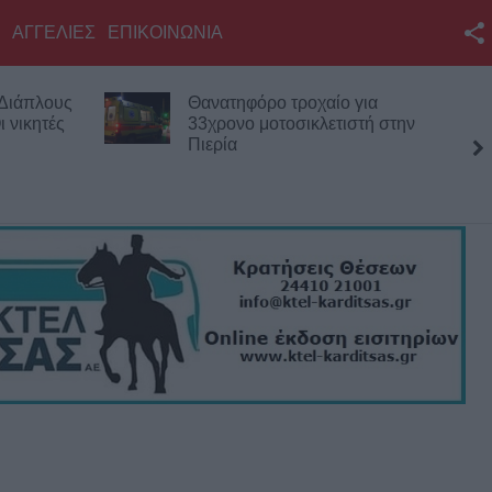
ΑΓΓΕΛΙΕΣ
ΕΠΙΚΟΙΝΩΝΙΑ
Facebook
 Διάπλους
Θανατηφόρο τροχαίο για
Twitter
 νικητές
33χρονο μοτοσικλετιστή στην
Πιερία
YouTube
Αναζήτηση
RSS
Επικοινωνία με το
KarditsaLive.Net