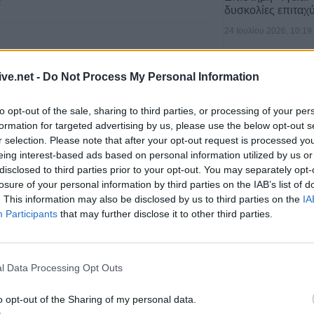
2
δυσκολίες επιταχ
24 Ιουλίου 2026, 10:19
ικού Σταδίου με το Αθλητικό
ive.net -
Do Not Process My Personal Information
to opt-out of the sale, sharing to third parties, or processing of your per
formation for targeted advertising by us, please use the below opt-out s
ίτσας
θα καταθέσει Τεχνικό Δελτίο Πράξης για το έργο
r selection. Please note that after your opt-out request is processed y
eing interest-based ads based on personal information utilized by us or
ποίηση και Περιβαλλοντική Αποκατάσταση Δημοσίου
disclosed to third parties prior to your opt-out. You may separately opt-
ημοτικό Στάδιο Καρδίτσας
» για ένταξη στο ΕΣΠΑ
losure of your personal information by third parties on the IAB’s list of
Υγεία: Ο θόρυβος
ο πλαίσιο της πρόσκλησης 44 που εμφανίζει σημερινό
. This information may also be disclosed by us to third parties on the
IA
τον κίνδυνο εμφ
Participants
that may further disclose it to other third parties.
αληκτική ημερομηνία 2 Φεβρουαρίου 2012.
21 Ιουλίου 2026, 10:18
Ιαν 2012
l Data Processing Opt Outs
o opt-out of the Sharing of my personal data.