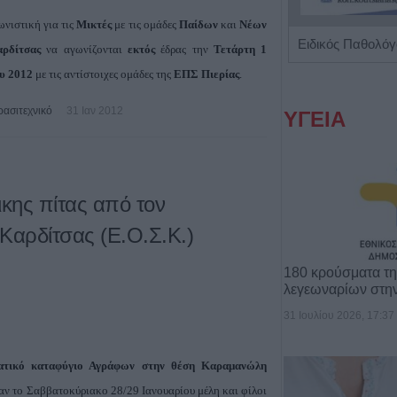
ωνιστική για τις
Μικτές
με τις ομάδες
Παίδων
και
Νέων
Παιδοψυχίατρος "Ευθαλία Τζίλα"
ρδίτσας
να αγωνίζονται
εκτός
έδρας την
Τετάρτη 1
υ 2012
με τις αντίστοιχες ομάδες της
ΕΠΣ Πιερίας
.
ρασιτεχνικό
31 Ιαν 2012
ΥΓΕΙΑ
κης πίτας από τον
Καρδίτσας (Ε.Ο.Σ.Κ.)
180 κρούσματα τ
λεγεωναρίων στη
31 Ιουλίου 2026, 17:37
βατικό καταφύγιο Αγράφων στην θέση Καραμανώλη
αν το Σαββατοκύριακο 28/29 Ιανουαρίου μέλη και φίλοι