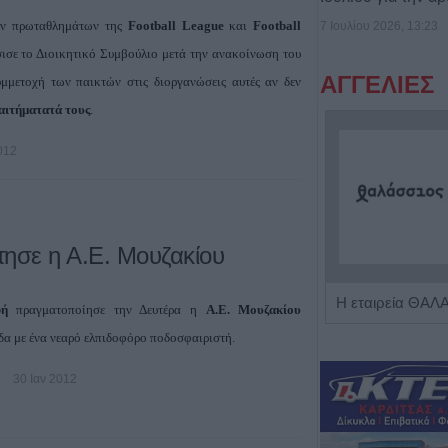
ν πρωταθλημάτων της
Football League
και
Football
7 Ιουλίου 2026, 13:23
σε το Διοικητικό Συμβούλιο μετά την ανακοίνωση του
ΑΓΓΕΛΙΕΣ
μμετοχή των παικτών στις διοργανώσεις αυτές αν δεν
αιτήματατά τους
.
012
τησε η Α.Ε. Μουζακίου
Η Αποκατάσταση Α.Ε. αναζητά για εργασία Νοσηλευτές και Βοηθούς Νοσηλευτές
αφή
πραγματοποίησε την Δευτέρα η
Α.Ε. Μουζακίου
δα με ένα νεαρό ελπιδοφόρο ποδοσφαιριστή.
30 Ιαν 2012