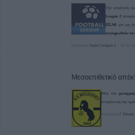
Την αναστολή τω
League 2
αποφάσι
ΠΣΑΚ
για μη συ
εκπληρωθούν τα 
Κατηγορία
Super League 2
30 Ιαν 2
Μεσοεπιθετικό απέκ
Μια νέα
μεταγρ
ενισχύοντας την ομά
Κατηγορία
Γ΄Εθνική