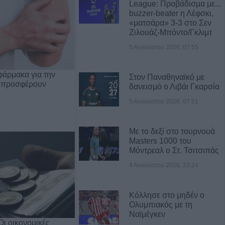
League: Προβάδισμα με...
buzzer-beater η Λέφσκι,
«ματσάρα» 3-3 στο Σεν
Ζιλουάζ-Μπόντο/Γκλιμτ
5 Αυγούστου 2026, 07:55
φάρμακα για την
Στον Παναθηναϊκό με
 προσφέρουν
δανεισμό ο Λιβάι Γκαρσία
5 Αυγούστου 2026, 07:51
Με το δεξί στο τουρνουά
Masters 1000 του
Μόντρεαλ ο Στ. Τσιτσιπάς
4 Αυγούστου 2026, 23:24
Κόλλησε στο μηδέν ο
Ολυμπιακός με τη
Ναϊμέγκεν
Οι οικονομικές