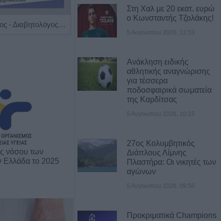
Στη Χαλ με 20 εκατ. ευρώ
ο Κωνσταντής Τζολάκης!
Ειδικός Παθολόγος - Διαβητολόγος 'Κωνσταντίνος Απ. Κουτσιανάς"
Διαγνωστικό Εργαστήριο "Έρευνα και Υγεία"
5 Αυγούστου 2026, 12:53
Ανάκληση ειδικής
αθλητικής αναγνώρισης
για τέσσερα
ποδοσφαιρικά σωματεία
της Καρδίτσας
5 Αυγούστου 2026, 10:15
27ος Κολυμβητικός
ης νόσου των
Διάπλους Λίμνης
ν Ελλάδα το 2025
Πλαστήρα: Οι νικητές των
αγώνων
5 Αυγούστου 2026, 09:50
Προκριματικά Champions