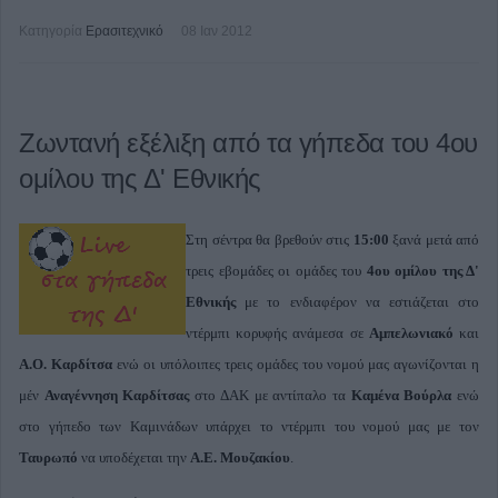
Κατηγορία
Ερασιτεχνικό
08 Ιαν 2012
Ζωντανή εξέλιξη από τα γήπεδα του 4ου
ομίλου της Δ' Εθνικής
Στη σέντρα θα βρεθούν στις
15:00
ξανά μετά από
τρεις εβομάδες οι ομάδες του
4ου ομίλου της Δ'
Εθνικής
με το ενδιαφέρον να εστιάζεται στο
ντέρμπι κορυφής ανάμεσα σε
Αμπελωνιακό
και
Α.Ο. Καρδίτσα
ενώ οι υπόλοιπες τρεις ομάδες του νομού μας αγωνίζονται η
μέν
Αναγέννηση Καρδίτσας
στο ΔΑΚ με αντίπαλο τα
Καμένα Βούρλα
ενώ
στο γήπεδο των Καμινάδων υπάρχει το ντέρμπι του νομού μας με τον
Ταυρωπό
να υποδέχεται την
Α.Ε. Μουζακίου
.