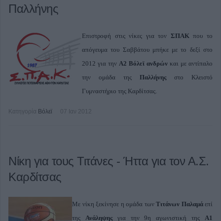
Παλλήνης
Επιστροφή στις νίκες για τον
ΣΠΑΚ
που το
απόγευμα του Σαββάτου μπήκε με το δεξί στο
2012 για την
Α2 Βόλεϊ ανδρών
και με αντίπαλο
την ομάδα της
Παλλήνης
στο Κλειστό
Γυμναστήριο της Καρδίτσας.
Κατηγορία
Βόλεϊ
07 Ιαν 2012
Νίκη για τους Τιτάνες - Ήττα για τον Α.Σ.
Καρδίτσας
Με νίκη ξεκίνησε η ομάδα των
Τιτάνων Παλαμά
επί
της
Ανάληψης
για την 9η αγωνιστική της
Α1