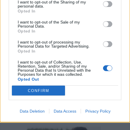
I want to opt-out of the Sharing of my
επιταχύνουν τη γνωστικ…
personal data.
Opted In
24 Ιουλίου 2026, 10:19
I want to opt-out of the Sale of my
Personal Data.
Opted In
I want to opt-out of processing my
Personal Data for Targeted Advertising.
Opted In
I want to opt-out of Collection, Use,
Retention, Sale, and/or Sharing of my
Personal Data that Is Unrelated with the
Purposes for which it was collected.
Opted Out
CONFIRM
Υγεία: Ο θόρυβος των δρόμων αυξάνει τον
κίνδυνο εμφάνισης Πάρκινσ…
21 Ιουλίου 2026, 10:18
Data Deletion
Data Access
Privacy Policy