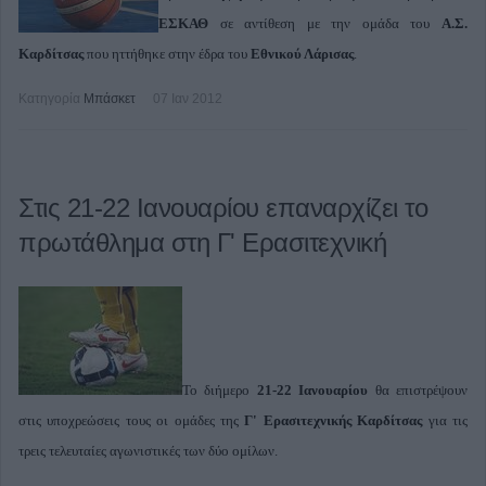
ΕΣΚΑΘ
σε αντίθεση με την ομάδα του
Α.Σ.
Καρδίτσας
που ηττήθηκε στην έδρα του
Εθνικού Λάρισας
.
Κατηγορία
Μπάσκετ
07 Ιαν 2012
Στις 21-22 Ιανουαρίου επαναρχίζει το
πρωτάθλημα στη Γ' Ερασιτεχνική
Το διήμερο
21-22 Ιανουαρίου
θα επιστρέψουν
στις υποχρεώσεις τους οι ομάδες της
Γ' Ερασιτεχνικής Καρδίτσας
για τις
τρεις τελευταίες αγωνιστικές των δύο ομίλων.