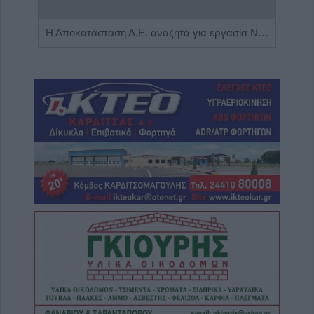
Πωλείται μονοκατοικία τριών επιπέδων στο καταπράσινο Πευκόφυτο Καρδίτσας
Η Αποκατάσταση Α.Ε. αναζητά για εργασία Νοσηλευτές και Βοηθούς Νοσηλευτές