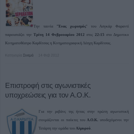
Την ταινία "
Ένας χωρισμός
" του Ασγκάρ Φαραντί
παρουσιάζει την
Τρίτη 14 Φεβρουαρίου 2012
στις
22:15
στο Δημοτικο
Κινηματοθέατρο Καρδίτσας η Κινηματογραφική Λέσχη Καρδίτσας.
Κατηγορία
Σινεμά
14 Φεβ 2012
Επιστροφή στις αγωνιστικές
υποχρεώσεις για τον Α.Ο.Κ.
Για την ρεβάνς της ήττας στην πρώτη αγωνιστική
ετοιμάζονται οι παίκτες του
Α.Ο.Κ.
υποδεχόμενοι την
Τετάρτη την ομάδα του
Αλμυρού
.