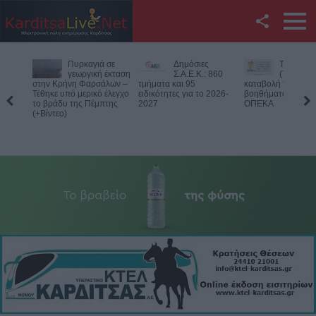
Facebook
Δημόσιες
Την Παρασκευή
Νεκρός
Twitter
Σ.Α.Ε.Κ.: 860
(7/8) η δεύτερη
75χρονος
τμήματα και 95
καταβολή του
αγροτική
ειδικότητες για το 2026-
βοηθήματος του ΛΑΕ-
περιοχή του Δομεν
YouTube
2027
ΟΠΕΚΑ
Πιθανό παθολογικό
Αναζήτηση
RSS
Επικοινωνία με το
KarditsaLive.Net