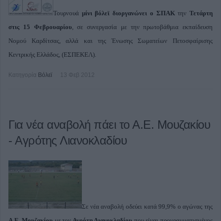
Τουρνουά
μίνι βόλεϊ διοργανώνει ο ΣΠΑΚ
την
Τετάρτη
στις 15 Φεβρουαρίου
, σε συνεργασία με την πρωτοβάθμια εκπαίδευση
Νομού Καρδίτσας, αλλά και της Ένωσης Σωματείων Πετοσφαίρισης
Κεντρικής Ελλάδος, (ΕΣΠΕΚΕΛ).
Κατηγορία
Βόλεϊ
13 Φεβ 2012
Για νέα αναβολή πάει το Α.Ε. Μουζακίου
- Αγρότης Λιανοκλαδίου
Σε νέα αναβολή οδεύει κατά 99,9% ο αγώνας της
Α.Ε. Μουζακίου
με τον
Αγρότη Λιανοκλαδίου
που είναι προγραμματισμένος