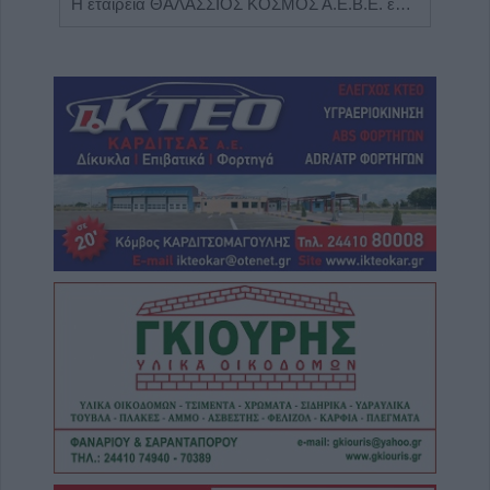
Η Αποκατάσταση Α.Ε. αναζητά για εργασία Νοσηλευτές και Βοηθούς Νοσηλευτές
Η εταιρεία ΘΑΛΑΣΣΙΟΣ ΚΟΣΜΟΣ Α.Ε.Β.Ε. επιθυμεί να προσλάβει Αποθηκάριο