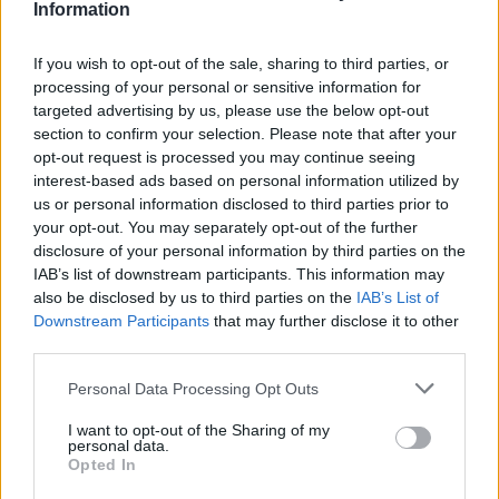
Information
If you wish to opt-out of the sale, sharing to third parties, or
Ψωρίαση: Τα νέα φάρμακα για την παχυσαρκία
processing of your personal or sensitive information for
ίσως προσφέρουν πρόσθε…
targeted advertising by us, please use the below opt-out
25 Ιουλίου 2026, 08:29
section to confirm your selection. Please note that after your
opt-out request is processed you may continue seeing
interest-based ads based on personal information utilized by
us or personal information disclosed to third parties prior to
your opt-out. You may separately opt-out of the further
disclosure of your personal information by third parties on the
IAB’s list of downstream participants. This information may
also be disclosed by us to third parties on the
IAB’s List of
Downstream Participants
that may further disclose it to other
third parties.
Personal Data Processing Opt Outs
I want to opt-out of the Sharing of my
Επιστήμη- Υγεία: Οι οικονομικές δυσκολίες
personal data.
επιταχύνουν τη γνωστικ…
Opted In
24 Ιουλίου 2026, 10:19