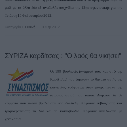
μαζί με τα άλλα δύο εξ αναβολής παιχνίδια της 12ης αγωνιστικής για την
Τετάρτη 15 Φεβρουαρίου 2012.
Κατηγορία
Γ΄Εθνική
13 Φεβ 2012
ΣΥΡΙΖΑ καρδίτσας : "Ο λαός θα νικήσει"
Οι 199 βουλευτές (ανάμεσά τους και οι 5 της
Καρδίτσας) που ψήφισαν το θάνατο αυτής της
κοινωνίας γράφονται στον μαυροπίνακα της
ιστορίας αυτού του τόπου. Ανήκουν δε σε
κόμματα που πλέον βρίσκονται υπό διάλυση. Ψήφισαν εκβιάζοντας και
τρομοκρατώντας το λαό και το κοινοβούλιο. Ψήφισαν απειλώντας με
χρεοκοπία.