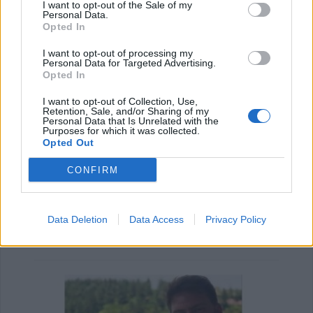
I want to opt-out of the Sale of my
Personal Data.
Opted In
I want to opt-out of processing my
Personal Data for Targeted Advertising.
Opted In
I want to opt-out of Collection, Use,
Retention, Sale, and/or Sharing of my
Personal Data that Is Unrelated with the
Purposes for which it was collected.
Opted Out
CONFIRM
Υγεία: Ο θόρυβος των δρόμων αυξάνει τον
κίνδυνο εμφάνισης Πάρκινσ…
Data Deletion
Data Access
Privacy Policy
21 Ιουλίου 2026, 10:18