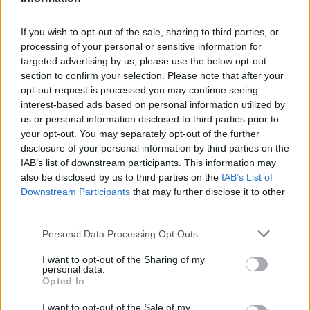
Ψωρίαση: Τα νέα φάρμακα για την παχυσαρκία
If you wish to opt-out of the sale, sharing to third parties, or
ίσως προσφέρουν πρόσθε…
processing of your personal or sensitive information for
targeted advertising by us, please use the below opt-out
25 Ιουλίου 2026, 08:29
section to confirm your selection. Please note that after your
opt-out request is processed you may continue seeing
interest-based ads based on personal information utilized by
us or personal information disclosed to third parties prior to
your opt-out. You may separately opt-out of the further
disclosure of your personal information by third parties on the
IAB’s list of downstream participants. This information may
also be disclosed by us to third parties on the
IAB’s List of
Downstream Participants
that may further disclose it to other
third parties.
Personal Data Processing Opt Outs
Επιστήμη- Υγεία: Οι οικονομικές δυσκολίες
I want to opt-out of the Sharing of my
personal data.
επιταχύνουν τη γνωστικ…
Opted In
24 Ιουλίου 2026, 10:19
I want to opt-out of the Sale of my