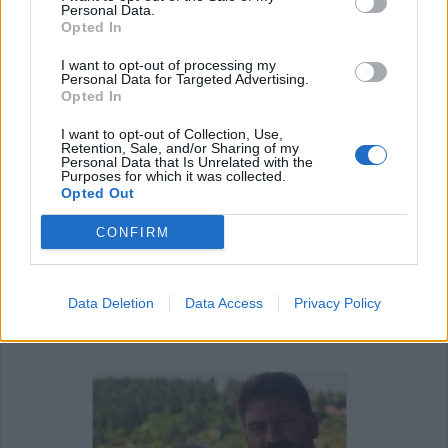
Personal Data.
Opted In
I want to opt-out of processing my
Personal Data for Targeted Advertising.
Opted In
I want to opt-out of Collection, Use,
Retention, Sale, and/or Sharing of my
Personal Data that Is Unrelated with the
Purposes for which it was collected.
Opted Out
CONFIRM
Υγεία: Ο θόρυβος των δρόμων αυξάνει τον
κίνδυνο εμφάνισης Πάρκινσ…
Data Deletion
Data Access
Privacy Policy
21 Ιουλίου 2026, 10:18