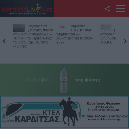
Facebook
Δημόσιες
Την Παρασκευή
Νεκρός
Twitter
Σ.Α.Ε.Κ.: 860
(7/8) η δεύτερη
75χρονος
τμήματα και 95
καταβολή του
αγροτική
ειδικότητες για το 2026-
βοηθήματος του ΛΑΕ-
περιοχή του Δομεν
YouTube
2027
ΟΠΕΚΑ
Πιθανό παθολογικό
Αναζήτηση
RSS
Επικοινωνία με το
KarditsaLive.Net